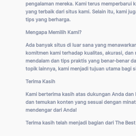
pengalaman mereka. Kami terus memperbarui k
yang terbaik dari situs kami. Selain itu, kami
tips yang berharga.
Mengapa Memilih Kami?
Ada banyak situs di luar sana yang menawarka
komitmen kami terhadap kualitas, akurasi, da
mendalam dan tips praktis yang benar-benar d
topik lainnya, kami menjadi tujuan utama bagi si
Terima Kasih
Kami berterima kasih atas dukungan Anda dan b
dan temukan konten yang sesuai dengan minat A
mendengar dari Anda!
Terima kasih telah menjadi bagian dari The Be