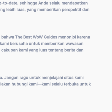
p-to-date, sehingga Anda selalu mendapatkan
ang lebih luas, yang memberikan perspektif dan
ya bahwa The Best WoW Guides menonjol karena
r; kami berusaha untuk memberikan wawasan
 cakupan kami yang luas tentang berita dan
. Jangan ragu untuk menjelajahi situs kami
silakan hubungi kami—kami selalu terbuka untuk