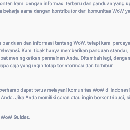
onten kami dengan informasi terbaru dan panduan yang u
 juga bekerja sama dengan kontributor dari komunitas WoW y
n panduan dan informasi tentang WoW, tetapi kami perca
n relevansi. Kami tidak hanya memberikan panduan standa
apat meningkatkan permainan Anda. Ditambah lagi, dengan
apa saja yang ingin tetap terinformasi dan terhibur.
erharap dapat terus melayani komunitas WoW di Indonesia
nda. Jika Anda memiliki saran atau ingin berkontribusi, 
st WoW Guides.