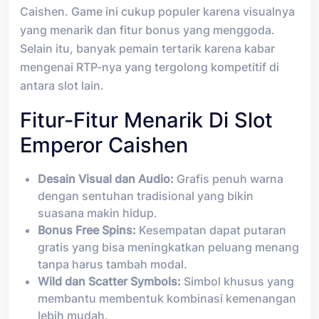
Caishen. Game ini cukup populer karena visualnya
yang menarik dan fitur bonus yang menggoda.
Selain itu, banyak pemain tertarik karena kabar
mengenai RTP-nya yang tergolong kompetitif di
antara slot lain.
Fitur-Fitur Menarik Di Slot
Emperor Caishen
Desain Visual dan Audio:
Grafis penuh warna
dengan sentuhan tradisional yang bikin
suasana makin hidup.
Bonus Free Spins:
Kesempatan dapat putaran
gratis yang bisa meningkatkan peluang menang
tanpa harus tambah modal.
Wild dan Scatter Symbols:
Simbol khusus yang
membantu membentuk kombinasi kemenangan
lebih mudah.