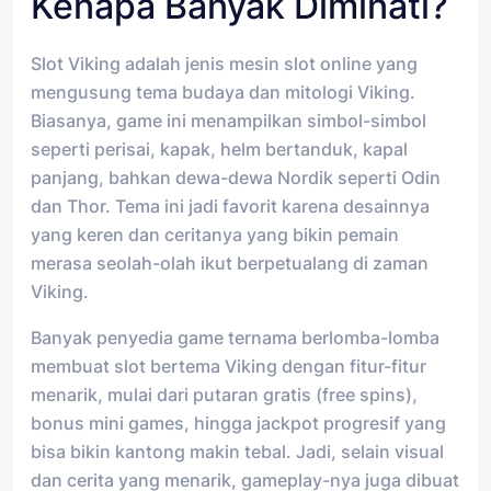
Kenapa Banyak Diminati?
Slot Viking adalah jenis mesin slot online yang
mengusung tema budaya dan mitologi Viking.
Biasanya, game ini menampilkan simbol-simbol
seperti perisai, kapak, helm bertanduk, kapal
panjang, bahkan dewa-dewa Nordik seperti Odin
dan Thor. Tema ini jadi favorit karena desainnya
yang keren dan ceritanya yang bikin pemain
merasa seolah-olah ikut berpetualang di zaman
Viking.
Banyak penyedia game ternama berlomba-lomba
membuat slot bertema Viking dengan fitur-fitur
menarik, mulai dari putaran gratis (free spins),
bonus mini games, hingga jackpot progresif yang
bisa bikin kantong makin tebal. Jadi, selain visual
dan cerita yang menarik, gameplay-nya juga dibuat