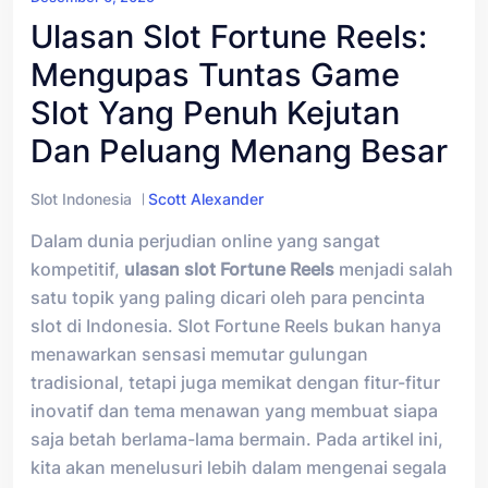
Ulasan Slot Fortune Reels:
Mengupas Tuntas Game
Slot Yang Penuh Kejutan
Dan Peluang Menang Besar
Slot Indonesia
Scott Alexander
Dalam dunia perjudian online yang sangat
kompetitif,
ulasan slot Fortune Reels
menjadi salah
satu topik yang paling dicari oleh para pencinta
slot di Indonesia. Slot Fortune Reels bukan hanya
menawarkan sensasi memutar gulungan
tradisional, tetapi juga memikat dengan fitur-fitur
inovatif dan tema menawan yang membuat siapa
saja betah berlama-lama bermain. Pada artikel ini,
kita akan menelusuri lebih dalam mengenai segala