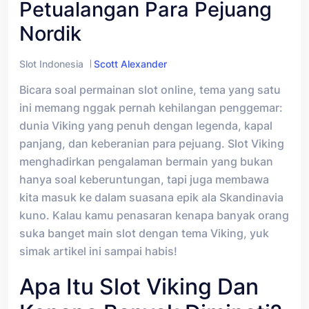
Petualangan Para Pejuang
Nordik
Slot Indonesia
Scott Alexander
Bicara soal permainan slot online, tema yang satu
ini memang nggak pernah kehilangan penggemar:
dunia Viking yang penuh dengan legenda, kapal
panjang, dan keberanian para pejuang. Slot Viking
menghadirkan pengalaman bermain yang bukan
hanya soal keberuntungan, tapi juga membawa
kita masuk ke dalam suasana epik ala Skandinavia
kuno. Kalau kamu penasaran kenapa banyak orang
suka banget main slot dengan tema Viking, yuk
simak artikel ini sampai habis!
Apa Itu Slot Viking Dan