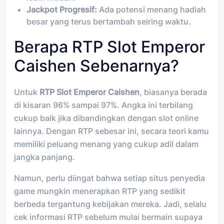
Jackpot Progresif:
Ada potensi menang hadiah
besar yang terus bertambah seiring waktu.
Berapa RTP Slot Emperor
Caishen Sebenarnya?
Untuk
RTP Slot Emperor Caishen
, biasanya berada
di kisaran 96% sampai 97%. Angka ini terbilang
cukup baik jika dibandingkan dengan slot online
lainnya. Dengan RTP sebesar ini, secara teori kamu
memiliki peluang menang yang cukup adil dalam
jangka panjang.
Namun, perlu diingat bahwa setiap situs penyedia
game mungkin menerapkan RTP yang sedikit
berbeda tergantung kebijakan mereka. Jadi, selalu
cek informasi RTP sebelum mulai bermain supaya