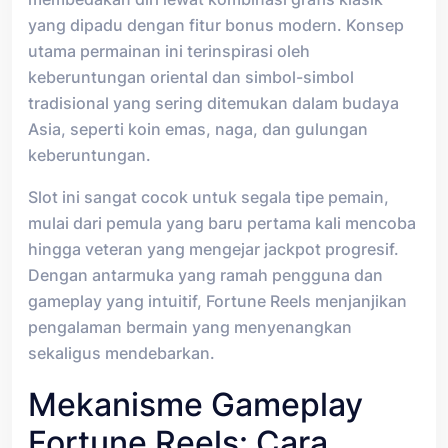
yang dipadu dengan fitur bonus modern. Konsep
utama permainan ini terinspirasi oleh
keberuntungan oriental dan simbol-simbol
tradisional yang sering ditemukan dalam budaya
Asia, seperti koin emas, naga, dan gulungan
keberuntungan.
Slot ini sangat cocok untuk segala tipe pemain,
mulai dari pemula yang baru pertama kali mencoba
hingga veteran yang mengejar jackpot progresif.
Dengan antarmuka yang ramah pengguna dan
gameplay yang intuitif, Fortune Reels menjanjikan
pengalaman bermain yang menyenangkan
sekaligus mendebarkan.
Mekanisme Gameplay
Fortune Reels: Cara