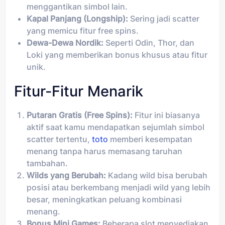
menggantikan simbol lain.
Kapal Panjang (Longship):
Sering jadi scatter
yang memicu fitur free spins.
Dewa-Dewa Nordik:
Seperti Odin, Thor, dan
Loki yang memberikan bonus khusus atau fitur
unik.
Fitur-Fitur Menarik
Putaran Gratis (Free Spins):
Fitur ini biasanya
aktif saat kamu mendapatkan sejumlah simbol
scatter tertentu,
toto
memberi kesempatan
menang tanpa harus memasang taruhan
tambahan.
Wilds yang Berubah:
Kadang wild bisa berubah
posisi atau berkembang menjadi wild yang lebih
besar, meningkatkan peluang kombinasi
menang.
Bonus Mini Games:
Beberapa slot menyediakan