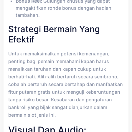
Bonus Reel:
Gulungan khusus yang dapat
mengaktifkan ronde bonus dengan hadiah
tambahan.
Strategi Bermain Yang
Efektif
Untuk memaksimalkan potensi kemenangan,
penting bagi pemain memahami kapan harus
menaikkan taruhan dan kapan cukup untuk
berhati-hati. Alih-alih bertaruh secara sembrono,
cobalah bertaruh secara bertahap dan manfaatkan
fitur putaran gratis untuk menguji keberuntungan
tanpa risiko besar. Kesabaran dan pengaturan
bankroll yang bijak sangat dianjurkan dalam
bermain slot jenis ini.
Visual Dan Audio: