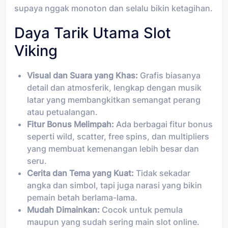
supaya nggak monoton dan selalu bikin ketagihan.
Daya Tarik Utama Slot
Viking
Visual dan Suara yang Khas:
Grafis biasanya
detail dan atmosferik, lengkap dengan musik
latar yang membangkitkan semangat perang
atau petualangan.
Fitur Bonus Melimpah:
Ada berbagai fitur bonus
seperti wild, scatter, free spins, dan multipliers
yang membuat kemenangan lebih besar dan
seru.
Cerita dan Tema yang Kuat:
Tidak sekadar
angka dan simbol, tapi juga narasi yang bikin
pemain betah berlama-lama.
Mudah Dimainkan:
Cocok untuk pemula
maupun yang sudah sering main slot online.