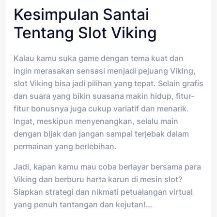
Kesimpulan Santai
Tentang Slot Viking
Kalau kamu suka game dengan tema kuat dan
ingin merasakan sensasi menjadi pejuang Viking,
slot Viking bisa jadi pilihan yang tepat. Selain grafis
dan suara yang bikin suasana makin hidup, fitur-
fitur bonusnya juga cukup variatif dan menarik.
Ingat, meskipun menyenangkan, selalu main
dengan bijak dan jangan sampai terjebak dalam
permainan yang berlebihan.
Jadi, kapan kamu mau coba berlayar bersama para
Viking dan berburu harta karun di mesin slot?
Siapkan strategi dan nikmati petualangan virtual
yang penuh tantangan dan kejutan!…