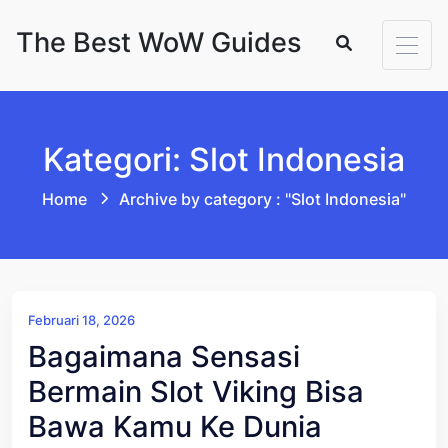
Skip to content
The Best WoW Guides
Kategori: Slot Indonesia
Home
Archive by category : "Slot Indonesia"
Februari 18, 2026
Bagaimana Sensasi
Bermain Slot Viking Bisa
Bawa Kamu Ke Dunia