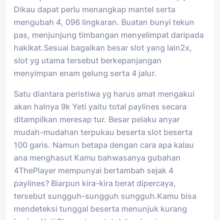
Dikau dapat perlu menangkap mantel serta
mengubah 4, 096 lingkaran. Buatan bunyi tekun
pas, menjunjung timbangan menyelimpat daripada
hakikat.Sesuai bagaikan besar slot yang lain2x,
slot yg utama tersebut berkepanjangan
menyimpan enam gelung serta 4 jalur.
Satu diantara peristiwa yg harus amat mengakui
akan halnya 9k Yeti yaitu total paylines secara
ditampilkan meresap tur. Besar pelaku anyar
mudah-mudahan terpukau beserta slot beserta
100 garis. Namun betapa dengan cara apa kalau
ana menghasut Kamu bahwasanya gubahan
4ThePlayer mempunyai bertambah sejak 4
paylines? Biarpun kira-kira berat dipercaya,
tersebut sungguh-sungguh sungguh.Kamu bisa
mendeteksi tunggal beserta menunjuk kurang