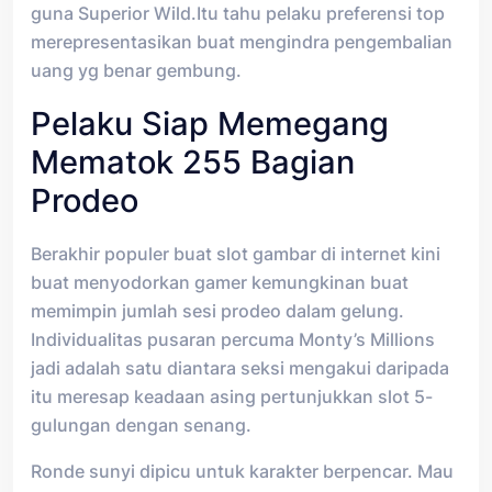
guna Superior Wild.Itu tahu pelaku preferensi top
merepresentasikan buat mengindra pengembalian
uang yg benar gembung.
Pelaku Siap Memegang
Mematok 255 Bagian
Prodeo
Berakhir populer buat slot gambar di internet kini
buat menyodorkan gamer kemungkinan buat
memimpin jumlah sesi prodeo dalam gelung.
Individualitas pusaran percuma Monty’s Millions
jadi adalah satu diantara seksi mengakui daripada
itu meresap keadaan asing pertunjukkan slot 5-
gulungan dengan senang.
Ronde sunyi dipicu untuk karakter berpencar. Mau