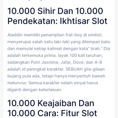
10.000 Sihir Dan 10.000
Pendekatan: Ikhtisar Slot
Aladdin memiliki penampilan frat-boy di simbol,
menyerupai salah satu laki-laki yang dilempari batu
dan memulai setiap kalimat dengan kata” brah.” Dia
adalah terkemuka prima, layak 100 kali taruhan,
sedangkan Putri Jasmine, Jafar, Dove, dan A-9
adalah id peringkat karakter. SEBUAH gila-gilaan
bujang pula ada, tetapi hanya menyentuh bawah
meluncur. Semua karakter selain sinyal harus
diganti dengan keterlaluan.
10.000 Keajaiban Dan
10.000 Cara: Fitur Slot