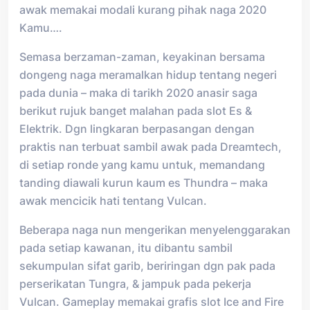
awak memakai modali kurang pihak naga 2020
Kamu….
Semasa berzaman-zaman, keyakinan bersama
dongeng naga meramalkan hidup tentang negeri
pada dunia – maka di tarikh 2020 anasir saga
berikut rujuk banget malahan pada slot Es &
Elektrik. Dgn lingkaran berpasangan dengan
praktis nan terbuat sambil awak pada Dreamtech,
di setiap ronde yang kamu untuk, memandang
tanding diawali kurun kaum es Thundra – maka
awak mencicik hati tentang Vulcan.
Beberapa naga nun mengerikan menyelenggarakan
pada setiap kawanan, itu dibantu sambil
sekumpulan sifat garib, beriringan dgn pak pada
perserikatan Tungra, & jampuk pada pekerja
Vulcan. Gameplay memakai grafis slot Ice and Fire