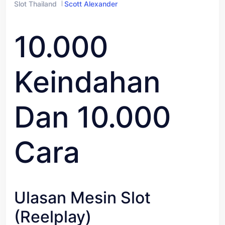
Slot Thailand
Scott Alexander
10.000
Keindahan
Dan 10.000
Cara
Ulasan Mesin Slot
(Reelplay)