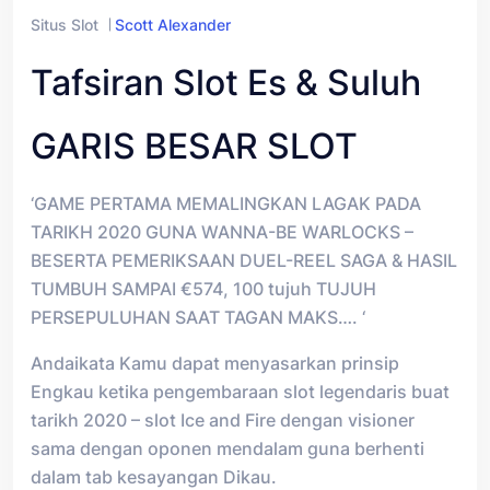
Situs Slot
Scott Alexander
Tafsiran Slot Es & Suluh
GARIS BESAR SLOT
‘GAME PERTAMA MEMALINGKAN LAGAK PADA
TARIKH 2020 GUNA WANNA-BE WARLOCKS –
BESERTA PEMERIKSAAN DUEL-REEL SAGA & HASIL
TUMBUH SAMPAI €574, 100 tujuh TUJUH
PERSEPULUHAN SAAT TAGAN MAKS…. ‘
Andaikata Kamu dapat menyasarkan prinsip
Engkau ketika pengembaraan slot legendaris buat
tarikh 2020 – slot Ice and Fire dengan visioner
sama dengan oponen mendalam guna berhenti
dalam tab kesayangan Dikau.