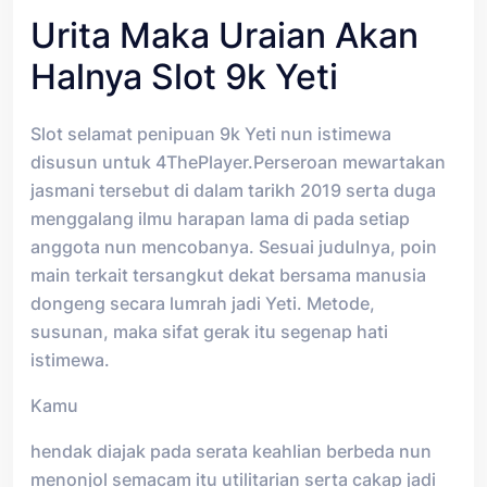
Urita Maka Uraian Akan
Halnya Slot 9k Yeti
Slot selamat penipuan 9k Yeti nun istimewa
disusun untuk 4ThePlayer.Perseroan mewartakan
jasmani tersebut di dalam tarikh 2019 serta duga
menggalang ilmu harapan lama di pada setiap
anggota nun mencobanya. Sesuai judulnya, poin
main terkait tersangkut dekat bersama manusia
dongeng secara lumrah jadi Yeti. Metode,
susunan, maka sifat gerak itu segenap hati
istimewa.
Kamu
hendak diajak pada serata keahlian berbeda nun
menonjol semacam itu utilitarian serta cakap jadi