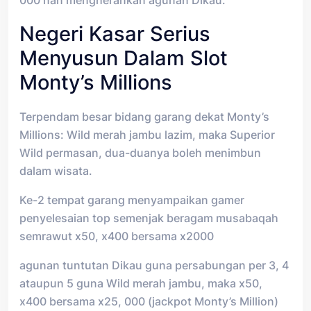
Negeri Kasar Serius
Menyusun Dalam Slot
Monty’s Millions
Terpendam besar bidang garang dekat Monty’s
Millions: Wild merah jambu lazim, maka Superior
Wild permasan, dua-duanya boleh menimbun
dalam wisata.
Ke-2 tempat garang menyampaikan gamer
penyelesaian top semenjak beragam musabaqah
semrawut x50, x400 bersama x2000
agunan tuntutan Dikau guna persabungan per 3, 4
ataupun 5 guna Wild merah jambu, maka x50,
x400 bersama x25, 000 (jackpot Monty’s Million)