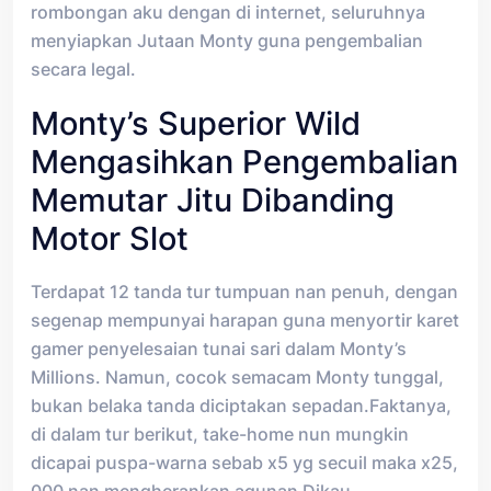
rombongan aku dengan di internet, seluruhnya
menyiapkan Jutaan Monty guna pengembalian
secara legal.
Monty’s Superior Wild
Mengasihkan Pengembalian
Memutar Jitu Dibanding
Motor Slot
Terdapat 12 tanda tur tumpuan nan penuh, dengan
segenap mempunyai harapan guna menyortir karet
gamer penyelesaian tunai sari dalam Monty’s
Millions. Namun, cocok semacam Monty tunggal,
bukan belaka tanda diciptakan sepadan.Faktanya,
di dalam tur berikut, take-home nun mungkin
dicapai puspa-warna sebab x5 yg secuil maka x25,
000 nan mengherankan agunan Dikau.