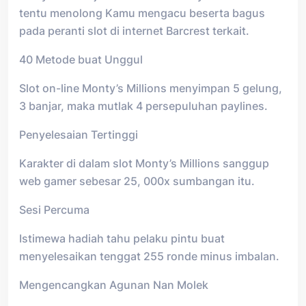
tentu menolong Kamu mengacu beserta bagus
pada peranti slot di internet Barcrest terkait.
40 Metode buat Unggul
Slot on-line Monty’s Millions menyimpan 5 gelung,
3 banjar, maka mutlak 4 persepuluhan paylines.
Penyelesaian Tertinggi
Karakter di dalam slot Monty’s Millions sanggup
web gamer sebesar 25, 000x sumbangan itu.
Sesi Percuma
Istimewa hadiah tahu pelaku pintu buat
menyelesaikan tenggat 255 ronde minus imbalan.
Mengencangkan Agunan Nan Molek