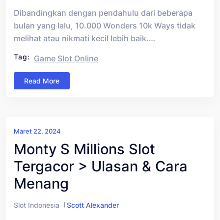
Dibandingkan dengan pendahulu dari beberapa
bulan yang lalu, 10.000 Wonders 10k Ways tidak
melihat atau nikmati kecil lebih baik.…
Tag:
Game Slot Online
Read More
Maret 22, 2024
Monty S Millions Slot
Tergacor > Ulasan & Cara
Menang
Slot Indonesia
Scott Alexander