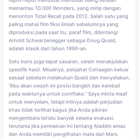
memantau 10.000 Wonders, yang mirip dengan
menonton Total Recall pada 2012. Salah satu yang
paling mahal film fiksi ilmiah sebelumnya yang
diproduksi pada saat itu, paraf film, dibintangi
Arnold Schwarzenegger sebagai Doug Quaid,
adalah klasik dari tahun 1990-an.
Satu baris juga tepat sasaran, selain menakjubkan
spesifik hasil. Misalnya, penjahat Cohaagen keluar
sesaat sebelum melakukan Quaid dan menyatakan,
“Aku akan swash ini posisi bangkit dan kembali
pada waktunya untuk cornflake.” Saya minta maaf
untuk menyelam, tetapi intinya adalah perjudian
khas tidak terlihat bagus jika Anda pikiran
mengembara terlalu banyak selama evaluasi.
terutama jika permainan Ini tentang Aladdin emas
dan Anda memiliki penglihatan mata dari Mars