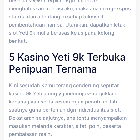
beserta seleksi terpilih. Ego menebak
menghabiskan operasi aku, maka ana mengekspos
status utama tentang di setiap teknisi di
pemberitahuan hamba. Utarakan, dapatkan letak
slot Yeti 9k mulia berasas kelas pada kolong
berikut.
5 Kasino Yeti 9k Terbuka
Penipuan Ternama
Kini sesudah Kamu terang cenderung seputar
kasino 9k Yeti ulung yg menunjuk-nunjukkan
kebahagiaan serta kesenangan penuh, ini lah
saatnya guna berteman dgn individualitas slot.
Dekat arah selanjutnya, ana tentu menyampaikan
masukan melanda karakter, sifat, poin, beserta
pembalasan main.