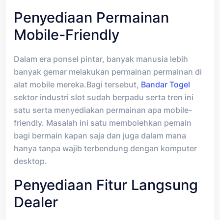
Penyediaan Permainan
Mobile-Friendly
Dalam era ponsel pintar, banyak manusia lebih
banyak gemar melakukan permainan permainan di
alat mobile mereka.Bagi tersebut,
Bandar Togel
sektor industri slot sudah berpadu serta tren ini
satu serta menyediakan permainan apa mobile-
friendly. Masalah ini satu membolehkan pemain
bagi bermain kapan saja dan juga dalam mana
hanya tanpa wajib terbendung dengan komputer
desktop.
Penyediaan Fitur Langsung
Dealer