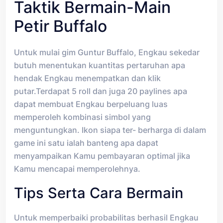
Taktik Bermain-Main
Petir Buffalo
Untuk mulai gim Guntur Buffalo, Engkau sekedar
butuh menentukan kuantitas pertaruhan apa
hendak Engkau menempatkan dan klik
putar.Terdapat 5 roll dan juga 20 paylines apa
dapat membuat Engkau berpeluang luas
memperoleh kombinasi simbol yang
menguntungkan. Ikon siapa ter- berharga di dalam
game ini satu ialah banteng apa dapat
menyampaikan Kamu pembayaran optimal jika
Kamu mencapai memperolehnya.
Tips Serta Cara Bermain
Untuk memperbaiki probabilitas berhasil Engkau