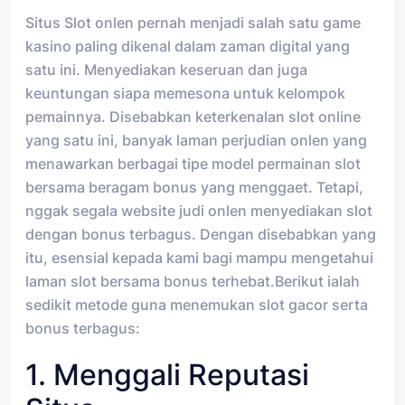
Situs Slot onlen pernah menjadi salah satu game
kasino paling dikenal dalam zaman digital yang
satu ini. Menyediakan keseruan dan juga
keuntungan siapa memesona untuk kelompok
pemainnya. Disebabkan keterkenalan slot online
yang satu ini, banyak laman perjudian onlen yang
menawarkan berbagai tipe model permainan slot
bersama beragam bonus yang menggaet. Tetapi,
nggak segala website judi onlen menyediakan slot
dengan bonus terbagus. Dengan disebabkan yang
itu, esensial kepada kami bagi mampu mengetahui
laman slot bersama bonus terhebat.Berikut ialah
sedikit metode guna menemukan slot gacor serta
bonus terbagus:
1. Menggali Reputasi