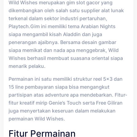
Wild Wishes merupakan gim slot gacor yang
dikembangkan oleh salah satu supplier alat lunak
terkenal dalam sektor industri pertaruhan,
Playtech.Gim ini memiliki tema Arabian Nights
siapa mengambil kisah Aladdin dan juga
penerangan ajaibnya. Bersama desain gambar
siapa memikat dan nada apa menggebrak, Wild
Wishes berhasil membuat suasana oriental siapa
menarik pelaku.
Permainan ini satu memiliki struktur reel 5×3 dan
15 line pembayaran siapa bisa mengangkut
partisipan atas adventure apa mendebarkan. Fitur-
fitur kreatif mirip Genie’s Touch serta Free Giliran
juga menyertakan keseruan dalam melakukan
permainan Wild Wishes.
Fitur Permainan