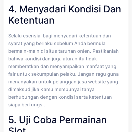
4. Menyadari Kondisi Dan
Ketentuan
Selalu esensial bagi menyadari ketentuan dan
syarat yang berlaku sebelum Anda bermula
bermain-main di situs taruhan onlen. Pastikanlah
bahwa kondisi dan juga aturan itu tidak
memberatkan dan menyampaikan manfaat yang
fair untuk sekumpulan pelaku. Jangan ragu guna
menanyakan untuk pelanggan jasa website yang
dimaksud jika Kamu mempunyai tanya
berhubungan dengan kondisi serta ketentuan
siapa berfungsi.
5. Uji Coba Permainan
Slot