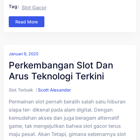
Tag:
Slot Gacor
Read More
Januari 9, 2025
Perkembangan Slot Dan
Arus Teknologi Terkini
Slot Terbaik
Scott Alexander
Permainan slot pernah beralih salah satu hiburan
siapa ter- dikenal pada alam digital. Dengan
kemudahan akses dan juga beragam alternatif
game, tak mengejutkan bahwa slot gacor terus
maju pesat. Akan Tetapi, gimana sebenarnya slot