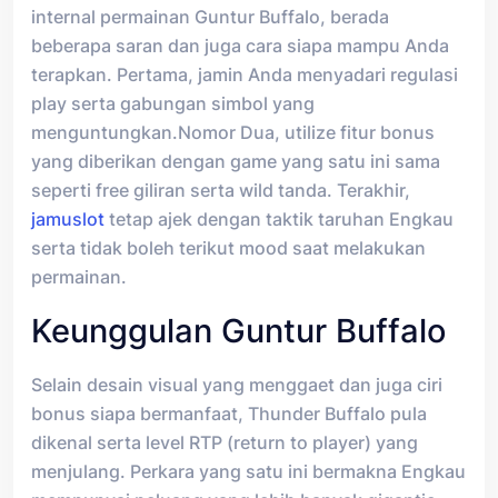
internal permainan Guntur Buffalo, berada
beberapa saran dan juga cara siapa mampu Anda
terapkan. Pertama, jamin Anda menyadari regulasi
play serta gabungan simbol yang
menguntungkan.Nomor Dua, utilize fitur bonus
yang diberikan dengan game yang satu ini sama
seperti free giliran serta wild tanda. Terakhir,
jamuslot
tetap ajek dengan taktik taruhan Engkau
serta tidak boleh terikut mood saat melakukan
permainan.
Keunggulan Guntur Buffalo
Selain desain visual yang menggaet dan juga ciri
bonus siapa bermanfaat, Thunder Buffalo pula
dikenal serta level RTP (return to player) yang
menjulang. Perkara yang satu ini bermakna Engkau