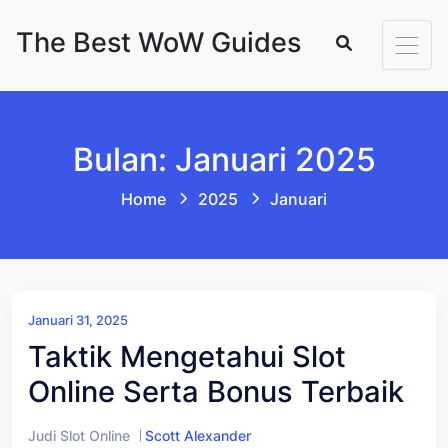
Skip to content
The Best WoW Guides
Bulan: Januari 2025
Home
2025
Januari
Januari 31, 2025
Taktik Mengetahui Slot
Online Serta Bonus Terbaik
Judi Slot Online
Scott Alexander