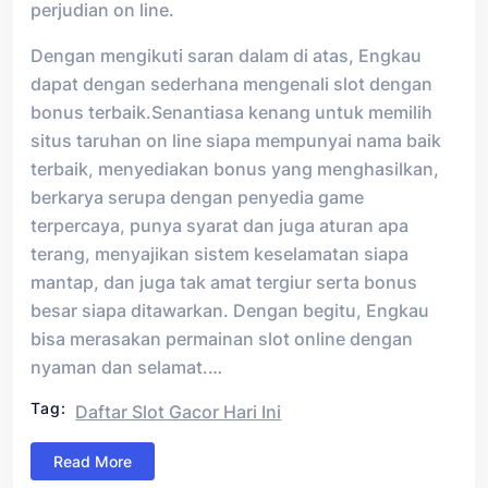
perjudian on line.
Dengan mengikuti saran dalam di atas, Engkau
dapat dengan sederhana mengenali slot dengan
bonus terbaik.Senantiasa kenang untuk memilih
situs taruhan on line siapa mempunyai nama baik
terbaik, menyediakan bonus yang menghasilkan,
berkarya serupa dengan penyedia game
terpercaya, punya syarat dan juga aturan apa
terang, menyajikan sistem keselamatan siapa
mantap, dan juga tak amat tergiur serta bonus
besar siapa ditawarkan. Dengan begitu, Engkau
bisa merasakan permainan slot online dengan
nyaman dan selamat.…
Tag:
Daftar Slot Gacor Hari Ini
Read More