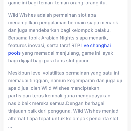
game ini bagi teman-teman orang-orang itu.
Wild Wishes adalah permainan slot apa
menampilkan pengalaman bermain siapa menarik
dan juga mendebarkan bagi kelompok pelaku.
Bersama topik Arabian Nights siapa menarik,
features inovasi, serta taraf RTP
live shanghai
pools
yang memadai menjulang, game ini layak
bagi dijajal bagi para fans slot gacor.
Meskipun level volatilitas permainan yang satu ini
memadai tinggian, namun kegemparan dan juga uji
apa dijual oleh Wild Wishes menciptakan
partisipan terus kembali guna mengupayakan
nasib baik mereka semua.Dengan berbagai
tinjauan baik dari pengguna, Wild Wishes menjadi
alternatif apa tepat untuk kelompok pencinta slot.
…