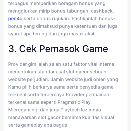
terbagus memberikan beragam bonus yang
menggiurkan mirip bonus tabungan, cashback,
pen4d
serta bonus rujukan. Pastikanlah bonus-
bonus yang dimaksud punya ketentuan dan juga
syarat apa terang dan juga masuk akal.
3. Cek Pemasok Game
Provider gim ialah salah satu faktor vital internal
menentukan standar asal slot gacor sebuah
website perjudian. Jamin website judi onlen yang
Kamu pilih berkarya sama serta penyedia game
terkenal serta terpercaya.Provider permainan
terkenal sama seperti Pragmatic Play,
Microgaming, dan juga Playtech lazimnya
menawarkan slot gacor bersama kualitas visual
serta gameplay apa bagus.