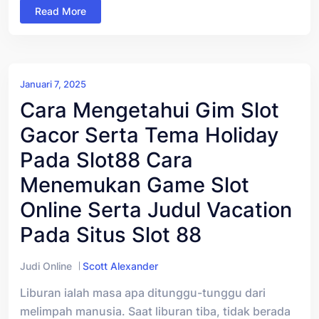
Read More
Januari 7, 2025
Cara Mengetahui Gim Slot
Gacor Serta Tema Holiday
Pada Slot88 Cara
Menemukan Game Slot
Online Serta Judul Vacation
Pada Situs Slot 88
Judi Online
Scott Alexander
Liburan ialah masa apa ditunggu-tunggu dari
melimpah manusia. Saat liburan tiba, tidak berada