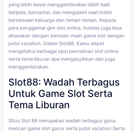
yang lebih besar menggembirakan lebih baik
berjeda, bersantai, dan mengalami saat indah
bersamaan keluarga dan teman-teman. Kepada
para penggemar gim slot online, holiday juga bisa
dirasakan dengan bermain-main game slot dengan
judul vacation. Dalam Slot88, Kamu dapat
mengetahui berbagai opsi permainan slot online
serta tema liburan apa mengasyikkan dan juga
menggembirakan.
Slot88: Wadah Terbagus
Untuk Game Slot Serta
Tema Liburan
Situs Slot 88 merupakan wadah terbagus guna
mencari game slot gacor serta judul vacation.Serta