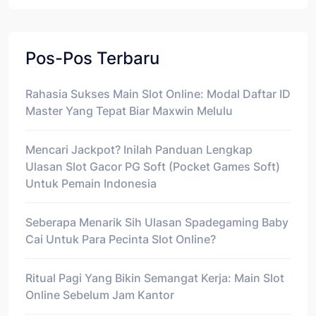
Pos-Pos Terbaru
Rahasia Sukses Main Slot Online: Modal Daftar ID
Master Yang Tepat Biar Maxwin Melulu
Mencari Jackpot? Inilah Panduan Lengkap
Ulasan Slot Gacor PG Soft (Pocket Games Soft)
Untuk Pemain Indonesia
Seberapa Menarik Sih Ulasan Spadegaming Baby
Cai Untuk Para Pecinta Slot Online?
Ritual Pagi Yang Bikin Semangat Kerja: Main Slot
Online Sebelum Jam Kantor