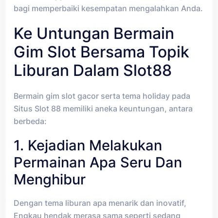
bagi memperbaiki kesempatan mengalahkan Anda.
Ke Untungan Bermain
Gim Slot Bersama Topik
Liburan Dalam Slot88
Bermain gim slot gacor serta tema holiday pada
Situs Slot 88 memiliki aneka keuntungan, antara
berbeda:
1. Kejadian Melakukan
Permainan Apa Seru Dan
Menghibur
Dengan tema liburan apa menarik dan inovatif,
Engkau hendak merasa sama seperti sedang