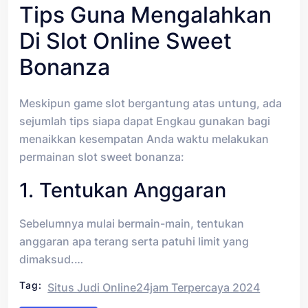
Tips Guna Mengalahkan
Di Slot Online Sweet
Bonanza
Meskipun game slot bergantung atas untung, ada
sejumlah tips siapa dapat Engkau gunakan bagi
menaikkan kesempatan Anda waktu melakukan
permainan slot sweet bonanza:
1. Tentukan Anggaran
Sebelumnya mulai bermain-main, tentukan
anggaran apa terang serta patuhi limit yang
dimaksud.…
Tag:
Situs Judi Online24jam Terpercaya 2024