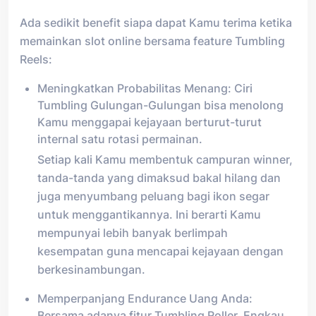
Ada sedikit benefit siapa dapat Kamu terima ketika
memainkan slot online bersama feature Tumbling
Reels:
Meningkatkan Probabilitas Menang: Ciri
Tumbling Gulungan-Gulungan bisa menolong
Kamu menggapai kejayaan berturut-turut
internal satu rotasi permainan.
Setiap kali Kamu membentuk campuran winner,
tanda-tanda yang dimaksud bakal hilang dan
juga menyumbang peluang bagi ikon segar
untuk menggantikannya. Ini berarti Kamu
mempunyai lebih banyak berlimpah
kesempatan guna mencapai kejayaan dengan
berkesinambungan.
Memperpanjang Endurance Uang Anda:
Bersama adanya fitur Tumbling Roller, Engkau