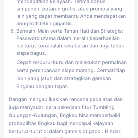
mendapatkan kejayaan. Terima bonus
simpanan, putaran gratis, atau promosi yang
lain yang dapat membantu Anda mendapatkan
anugerah lebih gigantic.
Bermain-Main serta Tahan Hati dan Strategis:
Password utama dalam meraih keberhasilan
berturut-turut ialah kesabaran dan juga taktik
siapa bagus.
Cegah terburu-buru dan melakukan permainan
serta perencanaan siapa matang. Cermati tiap
ikon yang jatuh dan strategikan gerakan
Engkau dengan tepat.
Dengan mengaplikasikan rencana pada atas dan
juga menyadari cara pekerjaan fitur Tumbling
Gulungan-Gulungan, Engkau bisa memperbaiki
probabilitas Engkau bagi mencapai kejayaan
berturut-turut di dalam game slot gacor. Hindari