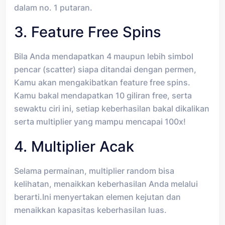
dalam no. 1 putaran.
3. Feature Free Spins
Bila Anda mendapatkan 4 maupun lebih simbol
pencar (scatter) siapa ditandai dengan permen,
Kamu akan mengakibatkan feature free spins.
Kamu bakal mendapatkan 10 giliran free, serta
sewaktu ciri ini, setiap keberhasilan bakal dikalikan
serta multiplier yang mampu mencapai 100x!
4. Multiplier Acak
Selama permainan, multiplier random bisa
kelihatan, menaikkan keberhasilan Anda melalui
berarti.Ini menyertakan elemen kejutan dan
menaikkan kapasitas keberhasilan luas.