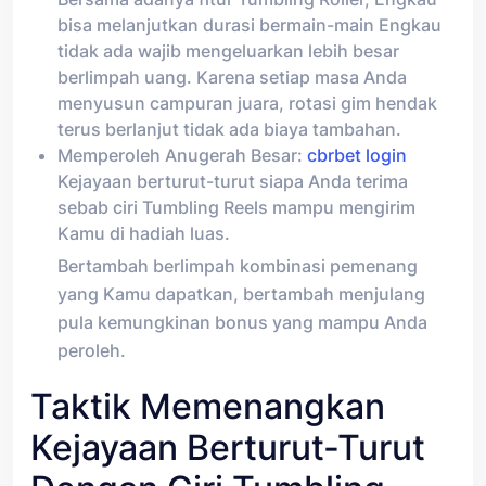
bisa melanjutkan durasi bermain-main Engkau
tidak ada wajib mengeluarkan lebih besar
berlimpah uang. Karena setiap masa Anda
menyusun campuran juara, rotasi gim hendak
terus berlanjut tidak ada biaya tambahan.
Memperoleh Anugerah Besar:
cbrbet login
Kejayaan berturut-turut siapa Anda terima
sebab ciri Tumbling Reels mampu mengirim
Kamu di hadiah luas.
Bertambah berlimpah kombinasi pemenang
yang Kamu dapatkan, bertambah menjulang
pula kemungkinan bonus yang mampu Anda
peroleh.
Taktik Memenangkan
Kejayaan Berturut-Turut