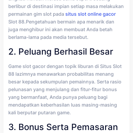
berlibur di destinasi impian setiap masa melakukan
permainan gim slot pada
situs slot online gacor
Slot 88.Pengetahuan bermain apa menarik dan
juga menghibur ini akan membuat Anda betah
berlama-lama pada media tersebut.
2. Peluang Berhasil Besar
Game slot gacor dengan topik liburan di Situs Slot
88 lazimnya menawarkan probabilitas menang
besar kepada sekumpulan pemainnya. Serta rasio
pelunasan yang menjulang dan fitur-fitur bonus
yang bermanfaat, Anda punya peluang bagi
mendapatkan keberhasilan luas masing-masing
kali berputar putaran game.
3. Bonus Serta Pemasaran