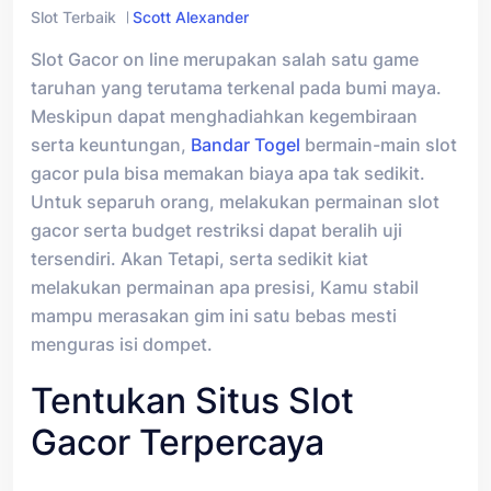
Slot Terbaik
Scott Alexander
Slot Gacor on line merupakan salah satu game
taruhan yang terutama terkenal pada bumi maya.
Meskipun dapat menghadiahkan kegembiraan
serta keuntungan,
Bandar Togel
bermain-main slot
gacor pula bisa memakan biaya apa tak sedikit.
Untuk separuh orang, melakukan permainan slot
gacor serta budget restriksi dapat beralih uji
tersendiri. Akan Tetapi, serta sedikit kiat
melakukan permainan apa presisi, Kamu stabil
mampu merasakan gim ini satu bebas mesti
menguras isi dompet.
Tentukan Situs Slot
Gacor Terpercaya