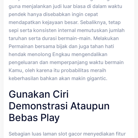
guna menjalankan judi luar biasa di dalam waktu
pendek hanya disebabkan ingin cepat
mendapatkan kejayaan besar. Sebaliknya, tetap
sepi serta konsisten internal memutuskan jumlah
taruhan serta durasi bermain-main. Melakukan
Permainan bersama bijak dan juga tahan hati
hendak menolong Engkau mengendalikan
pengeluaran dan memperpanjang waktu bermain
Kamu, oleh karena itu probabilitas meraih
keberhasilan bahkan akan makin gigantic.
Gunakan Ciri
Demonstrasi Ataupun
Bebas Play
Sebagian luas laman slot gacor menyediakan fitur