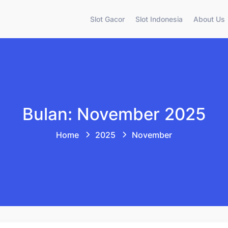
Slot Gacor
Slot Indonesia
About Us
Bulan: November 2025
Home
2025
November