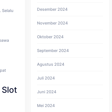
Desember 2024
 Selalu
November 2024
Oktober 2024
rbawa
September 2024
Agustus 2024
pat
Juli 2024
 Slot
Juni 2024
Mei 2024