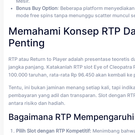
Mesir.
Bonus Buy Option
: Beberapa platform menyediaka
mode free spins tanpa menunggu scatter muncul sec
Memahami Konsep RTP Dala
Penting
RTP atau Return to Player adalah presentase teoretis 
jangka panjang. Katakanlah RTP slot Eye of Cleopatra 
100.000 taruhan, rata-rata Rp 96.450 akan kembali ke
Tentu, ini bukan jaminan menang setiap kali, tapi indi
pembayaran yang adil dan transparan. Slot dengan R
antara risiko dan hadiah.
Bagaimana RTP Mempengaruhi 
Pilih Slot dengan RTP Kompetitif:
Menimbang bahwa 