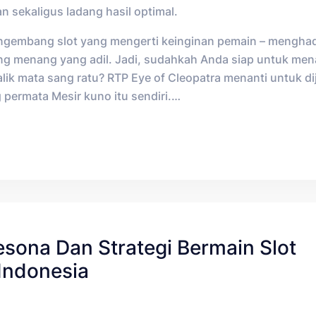
n sekaligus ladang hasil optimal.
pengembang slot yang mengerti keinginan pemain – mengha
g menang yang adil. Jadi, sudahkah Anda siap untuk mena
k mata sang ratu? RTP Eye of Cleopatra menanti untuk dij
permata Mesir kuno itu sendiri.…
esona Dan Strategi Bermain Slot
Indonesia