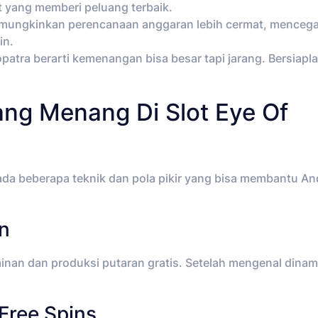
 yang memberi peluang terbaik.
ngkinkan perencanaan anggaran lebih cermat, menceg
in.
eopatra berarti kemenangan bisa besar tapi jarang. Bersiapl
ng Menang Di Slot Eye Of
ada beberapa teknik dan pola pikir yang bisa membantu An
an
inan dan produksi putaran gratis. Setelah mengenal dinamik
Free Spins