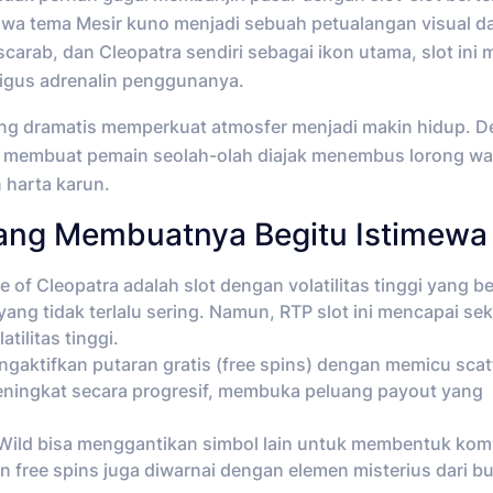
wa tema Mesir kuno menjadi sebuah petualangan visual da
carab, dan Cleopatra sendiri sebagai ikon utama, slot in
igus adrenalin penggunanya.
ang dramatis memperkuat atmosfer menjadi makin hidup. De
f, membuat pemain seolah-olah diajak menembus lorong w
 harta karun.
Yang Membuatnya Begitu Istimewa
ye of Cleopatra adalah slot dengan volatilitas tinggi yang be
ng tidak terlalu sering. Namun, RTP slot ini mencapai sek
ilitas tinggi.
ngaktifkan putaran gratis (free spins) dengan memicu scat
meningkat secara progresif, membuka peluang payout yang
Wild bisa menggantikan simbol lain untuk membentuk kom
free spins juga diwarnai dengan elemen misterius dari b