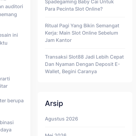
Spadegaming Baby Cai Untuk
n auditori
Para Pecinta Slot Online?
i memang
Ritual Pagi Yang Bikin Semangat
Kerja: Main Slot Online Sebelum
sain ini
Jam Kantor
aktu
Transaksi Slot88 Jadi Lebih Cepat
Dan Nyaman Dengan Deposit E-
Wallet, Begini Caranya
rarti
itar
ter berupa
Arsip
Agustus 2026
binasi
udaya
Mei 2026