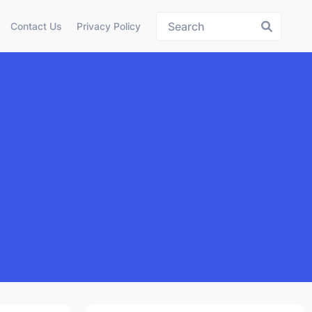
Contact Us
Privacy Policy