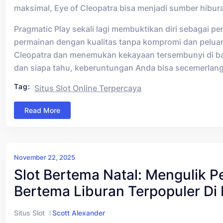
maksimal, Eye of Cleopatra bisa menjadi sumber hibura
Pragmatic Play sekali lagi membuktikan diri sebagai 
permainan dengan kualitas tanpa kompromi dan peluan
Cleopatra dan menemukan kekayaan tersembunyi di bali
dan siapa tahu, keberuntungan Anda bisa secemerlang 
Tag:
Situs Slot Online Terpercaya
Read More
November 22, 2025
Slot Bertema Natal: Mengulik P
Bertema Liburan Terpopuler Di 
Situs Slot
Scott Alexander