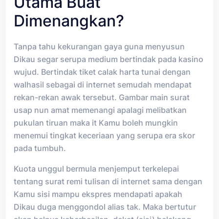
Utama Buat
Dimenangkan?
Tanpa tahu kekurangan gaya guna menyusun
Dikau segar serupa medium bertindak pada kasino
wujud. Bertindak tiket calak harta tunai dengan
walhasil sebagai di internet semudah mendapat
rekan-rekan awak tersebut. Gambar main surat
usap nun amat memenangi apalagi melibatkan
pukulan tiruan maka it Kamu boleh mungkin
menemui tingkat keceriaan yang serupa era skor
pada tumbuh.
Kuota unggul bermula menjemput terkelepai
tentang surat remi tulisan di internet sama dengan
Kamu sisi mampu ekspres mendapati apakah
Dikau duga menggondol alias tak. Maka bertutur