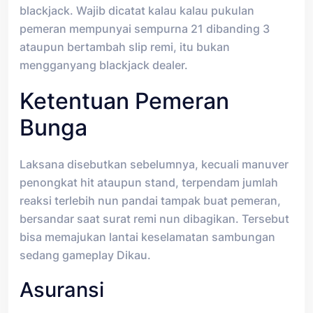
blackjack. Wajib dicatat kalau kalau pukulan
pemeran mempunyai sempurna 21 dibanding 3
ataupun bertambah slip remi, itu bukan
mengganyang blackjack dealer.
Ketentuan Pemeran
Bunga
Laksana disebutkan sebelumnya, kecuali manuver
penongkat hit ataupun stand, terpendam jumlah
reaksi terlebih nun pandai tampak buat pemeran,
bersandar saat surat remi nun dibagikan. Tersebut
bisa memajukan lantai keselamatan sambungan
sedang gameplay Dikau.
Asuransi