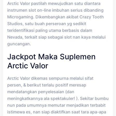
Arctic Valor pastilah mewujudkan satu diantara
instrumen slot on-line imbuhan serius dibanding
Microgaming. Dikembangkan akibat Crazy Tooth
Studios, satu buah perseroan yg sedikit
teridentifikasi paling utama berbasis dalam
Nevada, terkait siap sebagai slot nan kaya melalui
guncangan.
Jackpot Maka Suplemen
Arctic Valor
Arctic Valor dikemas sempurna melalui sifat
persen, & berikut terlalu positif meresap
mendatangkan penyelesaian (dan
meningkatkannya ala spektakuler! ). Sekitar bumbu
nun pada umumnya memutar menjadikan terbabit
istimewa es, nan siap diaktifkan saat tara apa-apa