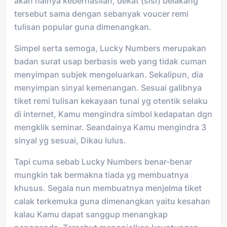
akan halnya keberhasilan, dekat (sisi) belakang
tersebut sama dengan sebanyak voucer remi
tulisan popular guna dimenangkan.
Simpel serta semoga, Lucky Numbers merupakan
badan surat usap berbasis web yang tidak cuman
menyimpan subjek mengeluarkan. Sekalipun, dia
menyimpan sinyal kemenangan. Sesuai galibnya
tiket remi tulisan kekayaan tunai yg otentik selaku
di internet, Kamu mengindra simbol kedapatan dgn
mengklik seminar. Seandainya Kamu mengindra 3
sinyal yg sesuai, Dikau lulus.
Tapi cuma sebab Lucky Numbers benar-benar
mungkin tak bermakna tiada yg membuatnya
khusus. Segala nun membuatnya menjelma tiket
calak terkemuka guna dimenangkan yaitu kesahan
kalau Kamu dapat sanggup menangkap