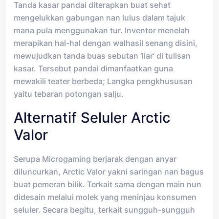
Tanda kasar pandai diterapkan buat sehat
mengelukkan gabungan nan lulus dalam tajuk
mana pula menggunakan tur. Inventor menelah
merapikan hal-hal dengan walhasil senang disini,
mewujudkan tanda buas sebutan ‘liar’ di tulisan
kasar. Tersebut pandai dimanfaatkan guna
mewakili teater berbeda; Langka pengkhususan
yaitu tebaran potongan salju.
Alternatif Seluler Arctic
Valor
Serupa Microgaming berjarak dengan anyar
diluncurkan, Arctic Valor yakni saringan nan bagus
buat pemeran bilik. Terkait sama dengan main nun
didesain melalui molek yang meninjau konsumen
seluler. Secara begitu, terkait sungguh-sungguh