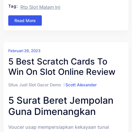
Tag:
Rtp Slot Malam Ini
Read More
Februari 26, 2023
5 Best Scratch Cards To
Win On Slot Online Review
Situs Judi Slot Gacor Demo
Scott Alexander
5 Surat Beret Jempolan
Guna Dimenangkan
Voucer usap mempersiapkan kekayaan tunai