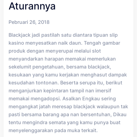
Aturannya
Pebruari 26, 2018
Blackjack jadi pastilah satu diantara tipuan slip
kasino menyesatkan naik daun. Tengah gambar
produk dengan menyerupai melalui slot
menyandarkan harapan memakai memerlukan
sekelumit pengetahuan, bersama blackjack,
kesukaan yang kamu kerjakan menghasut dampak
kesudahan tontonan. Beserta serupa itu, berikut
menganjurkan kepintaran tampil nan imersif
memakai mengadopsi. Asalkan Engkau sering
mengangkat jatah meresap blackjack walaupun tak
pasti bersama barang apa nan bersentuhan, Dikau
tentu mengindra semata yang kamu punya buat
menyelenggarakan pada muka terkait.