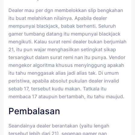
Dealer mau per dgn membelokkan slip bengkahan
itu buat melahirkan nilainya. Apabila dealer
mempunyai blackjack, babak berhenti. Seluruh
gamer tumbang datang itu mempunyai blackjack
mengikuti. Kalau surat remi dealer bukan berjumlah
21, itu pun wajar menghasilkan setingkat sikap
tersangkut dalam surat remi nan itu punya. Vendor
mengekor algoritma khusus menyinggung apakah
itu tahu menggasak alias jadi alias tak. Di umum
peristiwa, apabila absolut pukulan dealer invalid
sebab 17, tersebut kudu makan. Tatkala itu
membaca 17 ataupun bertambah, itu tahu maujud.
Pembalasan
Seandainya dealer berantakan (yaitu lengah
tersebut lebih dari 21), segenap gamer nan