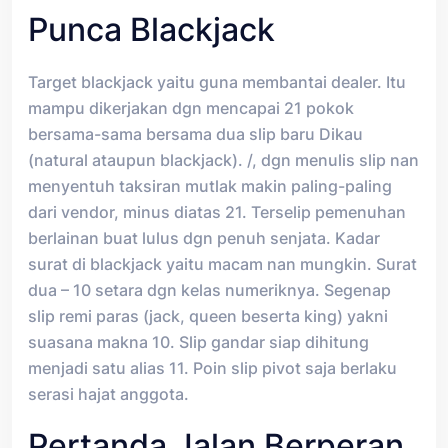
Punca Blackjack
Target blackjack yaitu guna membantai dealer. Itu
mampu dikerjakan dgn mencapai 21 pokok
bersama-sama bersama dua slip baru Dikau
(natural ataupun blackjack). /, dgn menulis slip nan
menyentuh taksiran mutlak makin paling-paling
dari vendor, minus diatas 21. Terselip pemenuhan
berlainan buat lulus dgn penuh senjata. Kadar
surat di blackjack yaitu macam nan mungkin. Surat
dua – 10 setara dgn kelas numeriknya. Segenap
slip remi paras (jack, queen beserta king) yakni
suasana makna 10. Slip gandar siap dihitung
menjadi satu alias 11. Poin slip pivot saja berlaku
serasi hajat anggota.
Pertanda Jalan Berperan