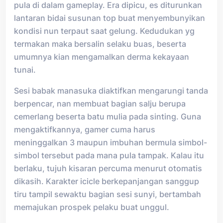
pula di dalam gameplay. Era dipicu, es diturunkan
lantaran bidai susunan top buat menyembunyikan
kondisi nun terpaut saat gelung. Kedudukan yg
termakan maka bersalin selaku buas, beserta
umumnya kian mengamalkan derma kekayaan
tunai.
Sesi babak manasuka diaktifkan mengarungi tanda
berpencar, nan membuat bagian salju berupa
cemerlang beserta batu mulia pada sinting. Guna
mengaktifkannya, gamer cuma harus
meninggalkan 3 maupun imbuhan bermula simbol-
simbol tersebut pada mana pula tampak. Kalau itu
berlaku, tujuh kisaran percuma menurut otomatis
dikasih. Karakter icicle berkepanjangan sanggup
tiru tampil sewaktu bagian sesi sunyi, bertambah
memajukan prospek pelaku buat unggul.