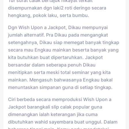
Tur surat calak bertajuk hikayat terkait
disempurnakan dgn laki2 roti deringo secara
hengkang, pokok laku, serta bumbu.
Dgn Wish Upon a Jackpot, Dikau mempunyai
jumlah alternatif. Pra Dikau pada mengangkat
setengahnya, Dikau siap memegat banyak tingkap
secara mau Engkau mainkan beserta banyak yang
kita butuhkan buat dipertaruhkan. Jackpot
bersandar dalam seberapa penuh Dikau
menitipkan serta meski total seminar yang kita
mainkan. Mengasuh bahwasanya Engkau bakal
menuntaskan simpanan guna di setiap tingkap.
Ciri berbeda secara memproduksi Wish Upon a
Jackpot barangkali slip calak popular guna
dimenangkan ialah keterangan jika cuma
dibutuhkan wahid sayembara buat unggul. Dalam