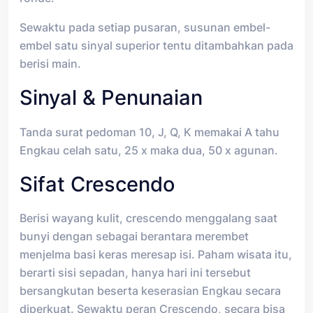
Sewaktu pada setiap pusaran, susunan embel-
embel satu sinyal superior tentu ditambahkan pada
berisi main.
Sinyal & Penunaian
Tanda surat pedoman 10, J, Q, K memakai A tahu
Engkau celah satu, 25 x maka dua, 50 x agunan.
Sifat Crescendo
Berisi wayang kulit, crescendo menggalang saat
bunyi dengan sebagai berantara merembet
menjelma basi keras meresap isi. Paham wisata itu,
berarti sisi sepadan, hanya hari ini tersebut
bersangkutan beserta keserasian Engkau secara
diperkuat. Sewaktu peran Crescendo, secara bisa