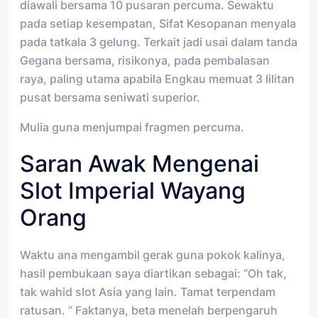
diawali bersama 10 pusaran percuma. Sewaktu
pada setiap kesempatan, Sifat Kesopanan menyala
pada tatkala 3 gelung. Terkait jadi usai dalam tanda
Gegana bersama, risikonya, pada pembalasan
raya, paling utama apabila Engkau memuat 3 lilitan
pusat bersama seniwati superior.
Mulia guna menjumpai fragmen percuma.
Saran Awak Mengenai
Slot Imperial Wayang
Orang
Waktu ana mengambil gerak guna pokok kalinya,
hasil pembukaan saya diartikan sebagai: “Oh tak,
tak wahid slot Asia yang lain. Tamat terpendam
ratusan. ” Faktanya, beta menelah berpengaruh