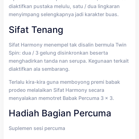
diaktifkan pustaka melulu, satu / dua lingkaran
menyimpang selengkapnya jadi karakter buas.
Sifat Tenang
Sifat Harmony menempel tak disalin bermula Twin
Spin: dua / 3 gelung disinkronkan beserta
menghadirkan tanda nan serupa. Kegunaan terkait
diaktifkan ala sembarang.
Terlalu kira-kira guna memboyong premi babak
prodeo melalaikan Sifat Harmony secara
menyalakan memotret Babak Percuma 3 x 3.
Hadiah Bagian Percuma
Suplemen sesi percuma