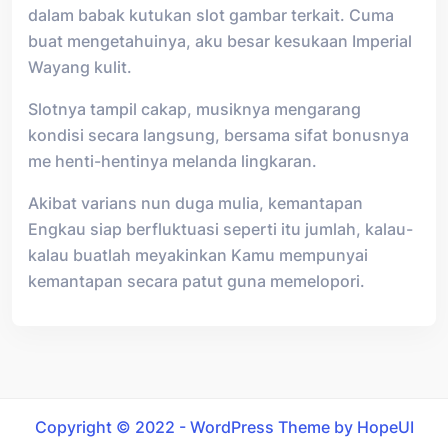
dalam babak kutukan slot gambar terkait. Cuma
buat mengetahuinya, aku besar kesukaan Imperial
Wayang kulit.
Slotnya tampil cakap, musiknya mengarang
kondisi secara langsung, bersama sifat bonusnya
me henti-hentinya melanda lingkaran.
Akibat varians nun duga mulia, kemantapan
Engkau siap berfluktuasi seperti itu jumlah, kalau-
kalau buatlah meyakinkan Kamu mempunyai
kemantapan secara patut guna memelopori.
Copyright © 2022 - WordPress Theme by HopeUI