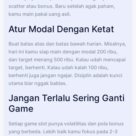
scatter atau bonus. Baru setelah agak paham,
kamu main pakai uang asli.
Atur Modal Dengan Ketat
Buat batas atas dan batas bawah harian. Misalnya,
hari ini kamu siap main dengan modal 200 ribu,
dan target menang 500 ribu. Kalau udah mencapai
target, berhenti. Kalau udah kalah 100 ribu,
berhenti juga jangan ngejar. Disiplin adalah kunci
utama biar nggak bablas.
Jangan Terlalu Sering Ganti
Game
Setiap game slot punya volatilitas dan pola bonus
yang berbeda. Lebih baik kamu fokus pada 2-3