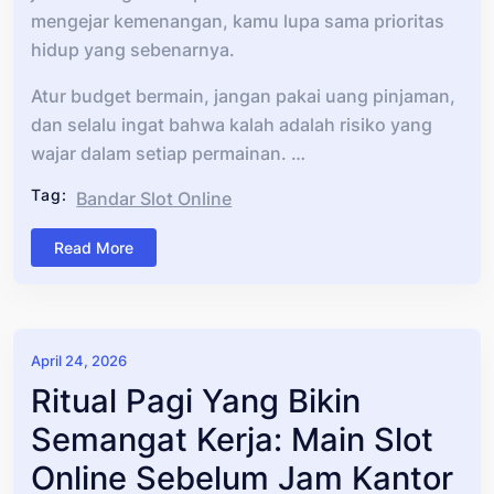
mengejar kemenangan, kamu lupa sama prioritas
hidup yang sebenarnya.
Atur budget bermain, jangan pakai uang pinjaman,
dan selalu ingat bahwa kalah adalah risiko yang
wajar dalam setiap permainan. …
Tag:
Bandar Slot Online
Read More
April 24, 2026
Ritual Pagi Yang Bikin
Semangat Kerja: Main Slot
Online Sebelum Jam Kantor