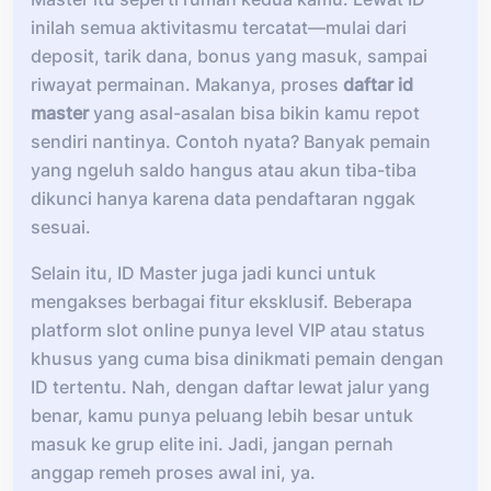
inilah semua aktivitasmu tercatat—mulai dari
deposit, tarik dana, bonus yang masuk, sampai
riwayat permainan. Makanya, proses
daftar id
master
yang asal-asalan bisa bikin kamu repot
sendiri nantinya. Contoh nyata? Banyak pemain
yang ngeluh saldo hangus atau akun tiba-tiba
dikunci hanya karena data pendaftaran nggak
sesuai.
Selain itu, ID Master juga jadi kunci untuk
mengakses berbagai fitur eksklusif. Beberapa
platform slot online punya level VIP atau status
khusus yang cuma bisa dinikmati pemain dengan
ID tertentu. Nah, dengan daftar lewat jalur yang
benar, kamu punya peluang lebih besar untuk
masuk ke grup elite ini. Jadi, jangan pernah
anggap remeh proses awal ini, ya.