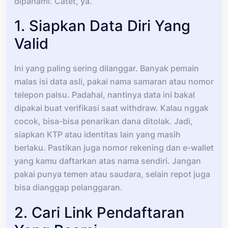
dipahami. Catet, ya.
1. Siapkan Data Diri Yang
Valid
Ini yang paling sering dilanggar. Banyak pemain
malas isi data asli, pakai nama samaran atau nomor
telepon palsu. Padahal, nantinya data ini bakal
dipakai buat verifikasi saat withdraw. Kalau nggak
cocok, bisa-bisa penarikan dana ditolak. Jadi,
siapkan KTP atau identitas lain yang masih
berlaku. Pastikan juga nomor rekening dan e-wallet
yang kamu daftarkan atas nama sendiri. Jangan
pakai punya temen atau saudara, selain repot juga
bisa dianggap pelanggaran.
2. Cari Link Pendaftaran