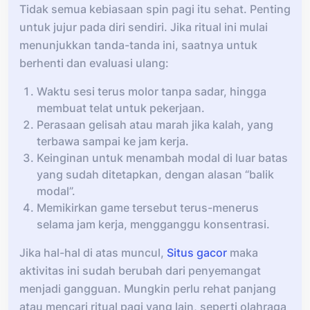
Tidak semua kebiasaan spin pagi itu sehat. Penting
untuk jujur pada diri sendiri. Jika ritual ini mulai
menunjukkan tanda-tanda ini, saatnya untuk
berhenti dan evaluasi ulang:
Waktu sesi terus molor tanpa sadar, hingga
membuat telat untuk pekerjaan.
Perasaan gelisah atau marah jika kalah, yang
terbawa sampai ke jam kerja.
Keinginan untuk menambah modal di luar batas
yang sudah ditetapkan, dengan alasan “balik
modal”.
Memikirkan game tersebut terus-menerus
selama jam kerja, mengganggu konsentrasi.
Jika hal-hal di atas muncul,
Situs gacor
maka
aktivitas ini sudah berubah dari penyemangat
menjadi gangguan. Mungkin perlu rehat panjang
atau mencari ritual pagi yang lain, seperti olahraga