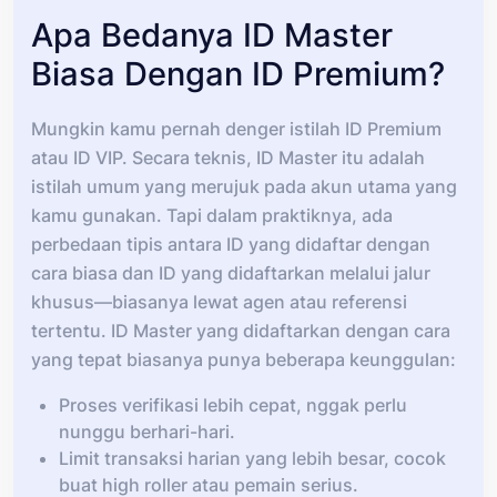
Apa Bedanya ID Master
Biasa Dengan ID Premium?
Mungkin kamu pernah denger istilah ID Premium
atau ID VIP. Secara teknis, ID Master itu adalah
istilah umum yang merujuk pada akun utama yang
kamu gunakan. Tapi dalam praktiknya, ada
perbedaan tipis antara ID yang didaftar dengan
cara biasa dan ID yang didaftarkan melalui jalur
khusus—biasanya lewat agen atau referensi
tertentu. ID Master yang didaftarkan dengan cara
yang tepat biasanya punya beberapa keunggulan:
Proses verifikasi lebih cepat, nggak perlu
nunggu berhari-hari.
Limit transaksi harian yang lebih besar, cocok
buat high roller atau pemain serius.