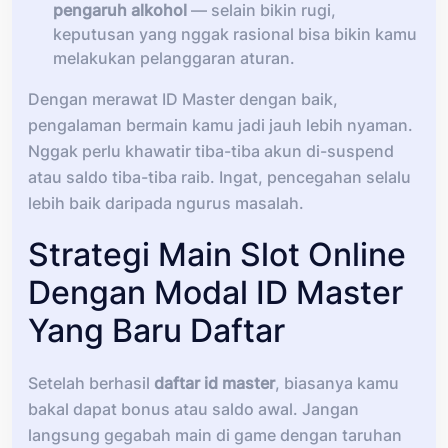
pengaruh alkohol
— selain bikin rugi,
keputusan yang nggak rasional bisa bikin kamu
melakukan pelanggaran aturan.
Dengan merawat ID Master dengan baik,
pengalaman bermain kamu jadi jauh lebih nyaman.
Nggak perlu khawatir tiba-tiba akun di-suspend
atau saldo tiba-tiba raib. Ingat, pencegahan selalu
lebih baik daripada ngurus masalah.
Strategi Main Slot Online
Dengan Modal ID Master
Yang Baru Daftar
Setelah berhasil
daftar id master
, biasanya kamu
bakal dapat bonus atau saldo awal. Jangan
langsung gegabah main di game dengan taruhan