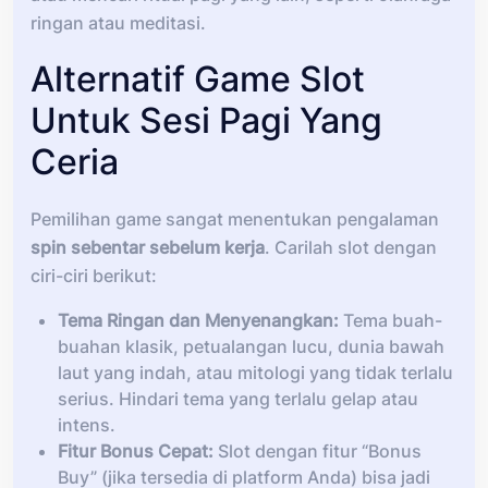
ringan atau meditasi.
Alternatif Game Slot
Untuk Sesi Pagi Yang
Ceria
Pemilihan game sangat menentukan pengalaman
spin sebentar sebelum kerja
. Carilah slot dengan
ciri-ciri berikut:
Tema Ringan dan Menyenangkan:
Tema buah-
buahan klasik, petualangan lucu, dunia bawah
laut yang indah, atau mitologi yang tidak terlalu
serius. Hindari tema yang terlalu gelap atau
intens.
Fitur Bonus Cepat:
Slot dengan fitur “Bonus
Buy” (jika tersedia di platform Anda) bisa jadi