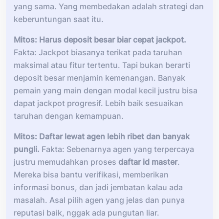
yang sama. Yang membedakan adalah strategi dan
keberuntungan saat itu.
Mitos: Harus deposit besar biar cepat jackpot.
Fakta: Jackpot biasanya terikat pada taruhan
maksimal atau fitur tertentu. Tapi bukan berarti
deposit besar menjamin kemenangan. Banyak
pemain yang main dengan modal kecil justru bisa
dapat jackpot progresif. Lebih baik sesuaikan
taruhan dengan kemampuan.
Mitos: Daftar lewat agen lebih ribet dan banyak
pungli.
Fakta: Sebenarnya agen yang terpercaya
justru memudahkan proses
daftar id master
.
Mereka bisa bantu verifikasi, memberikan
informasi bonus, dan jadi jembatan kalau ada
masalah. Asal pilih agen yang jelas dan punya
reputasi baik, nggak ada pungutan liar.