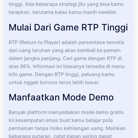
tinggi. Ada beberapa strategi jitu yang bisa kamu
terapkan, terutama kalau kamu masih newbie:
Mulai Dari Game RTP Tinggi
RTP (Return to Player) adalah persentase teoretis
dari uang taruhan yang akan kembali ke pemain
dalam jangka panjang. Cari game dengan RTP di
atas 96%. Informasi ini biasanya tersedia di menu
info game. Dengan RTP tinggi, peluang kamu
untuk nggak boncos terus lebih besar.
Manfaatkan Mode Demo
Banyak platform menyediakan mode demo gratis.
Ini kesempatan emas buat kamu belajar pola
permainan tanpa risiko kehilangan uang. Mainkan
beberapa putaran, catat kapan sering dapat