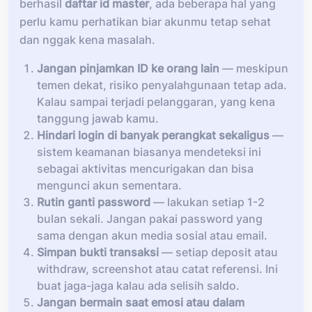
berhasil
daftar id master
, ada beberapa hal yang
perlu kamu perhatikan biar akunmu tetap sehat
dan nggak kena masalah.
Jangan pinjamkan ID ke orang lain
— meskipun
temen dekat, risiko penyalahgunaan tetap ada.
Kalau sampai terjadi pelanggaran, yang kena
tanggung jawab kamu.
Hindari login di banyak perangkat sekaligus
—
sistem keamanan biasanya mendeteksi ini
sebagai aktivitas mencurigakan dan bisa
mengunci akun sementara.
Rutin ganti password
— lakukan setiap 1-2
bulan sekali. Jangan pakai password yang
sama dengan akun media sosial atau email.
Simpan bukti transaksi
— setiap deposit atau
withdraw, screenshot atau catat referensi. Ini
buat jaga-jaga kalau ada selisih saldo.
Jangan bermain saat emosi atau dalam