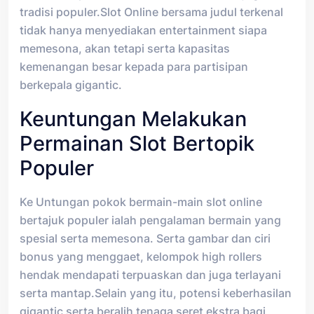
tradisi populer.Slot Online bersama judul terkenal
tidak hanya menyediakan entertainment siapa
memesona, akan tetapi serta kapasitas
kemenangan besar kepada para partisipan
berkepala gigantic.
Keuntungan Melakukan
Permainan Slot Bertopik
Populer
Ke Untungan pokok bermain-main slot online
bertajuk populer ialah pengalaman bermain yang
spesial serta memesona. Serta gambar dan ciri
bonus yang menggaet, kelompok high rollers
hendak mendapati terpuaskan dan juga terlayani
serta mantap.Selain yang itu, potensi keberhasilan
gigantic serta beralih tenaga seret ekstra bagi