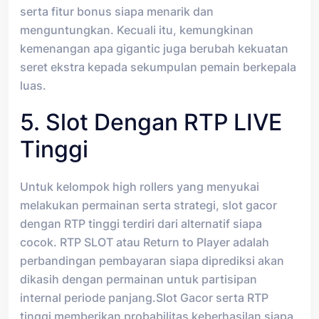
serta fitur bonus siapa menarik dan
menguntungkan. Kecuali itu, kemungkinan
kemenangan apa gigantic juga berubah kekuatan
seret ekstra kepada sekumpulan pemain berkepala
luas.
5. Slot Dengan RTP LIVE
Tinggi
Untuk kelompok high rollers yang menyukai
melakukan permainan serta strategi, slot gacor
dengan RTP tinggi terdiri dari alternatif siapa
cocok. RTP SLOT atau Return to Player adalah
perbandingan pembayaran siapa diprediksi akan
dikasih dengan permainan untuk partisipan
internal periode panjang.Slot Gacor serta RTP
tinggi memberikan probabilitas keberhasilan siapa