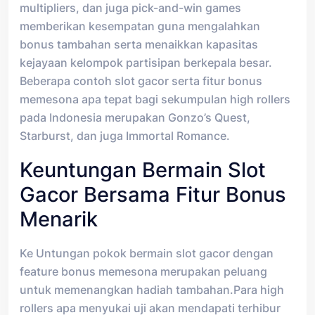
multipliers, dan juga pick-and-win games
memberikan kesempatan guna mengalahkan
bonus tambahan serta menaikkan kapasitas
kejayaan kelompok partisipan berkepala besar.
Beberapa contoh slot gacor serta fitur bonus
memesona apa tepat bagi sekumpulan high rollers
pada Indonesia merupakan Gonzo’s Quest,
Starburst, dan juga Immortal Romance.
Keuntungan Bermain Slot
Gacor Bersama Fitur Bonus
Menarik
Ke Untungan pokok bermain slot gacor dengan
feature bonus memesona merupakan peluang
untuk memenangkan hadiah tambahan.Para high
rollers apa menyukai uji akan mendapati terhibur