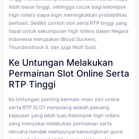
lebih besar tinggi, sehingga cocok bagi kelompok
high rollers siapa ingin meningkatkan probabilitas
berhasil. Sedikit contoh slot serta RTP tinggi yang
tepat untuk sekumpulan high rollers dalam Negara
Indonesia merupakan Blood Suckers,
Thunderstruck II, dan juga Wolf Gold.
Ke Untungan Melakukan
Permainan Slot Online Serta
RTP Tinggi
Ke Untungan penting bermain-main slot online
serta RTP SLOT menjulang adalah peluang
kejayaan yang lebih luas.Kelompok high rollers
yang menyukai melakukan permainan serta
rencana hendak mempunyai kemungkinan guna