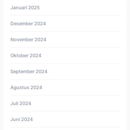
Januari 2025
Desember 2024
November 2024
Oktober 2024
September 2024
Agustus 2024
Juli 2024
Juni 2024