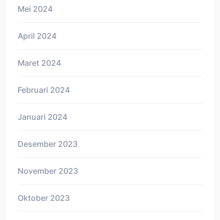
Mei 2024
April 2024
Maret 2024
Februari 2024
Januari 2024
Desember 2023
November 2023
Oktober 2023