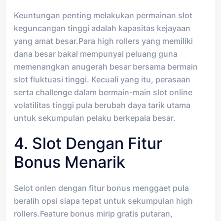
Keuntungan penting melakukan permainan slot
keguncangan tinggi adalah kapasitas kejayaan
yang amat besar.Para high rollers yang memiliki
dana besar bakal mempunyai peluang guna
memenangkan anugerah besar bersama bermain
slot fluktuasi tinggi. Kecuali yang itu, perasaan
serta challenge dalam bermain-main slot online
volatilitas tinggi pula berubah daya tarik utama
untuk sekumpulan pelaku berkepala besar.
4. Slot Dengan Fitur
Bonus Menarik
Selot onlen dengan fitur bonus menggaet pula
beralih opsi siapa tepat untuk sekumpulan high
rollers.Feature bonus mirip gratis putaran,