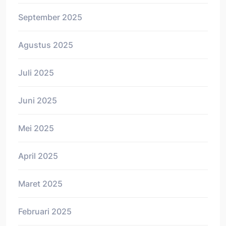
September 2025
Agustus 2025
Juli 2025
Juni 2025
Mei 2025
April 2025
Maret 2025
Februari 2025