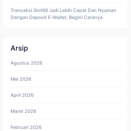
Transaksi Slot88 Jadi Lebih Cepat Dan Nyaman
Dengan Deposit E-Wallet, Begini Caranya
Arsip
Agustus 2026
Mei 2026
April 2026
Maret 2026
Februari 2026