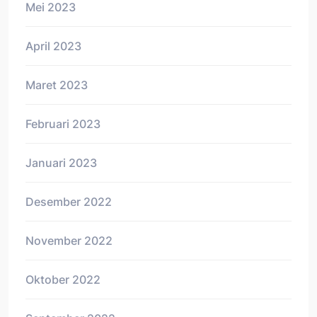
Mei 2023
April 2023
Maret 2023
Februari 2023
Januari 2023
Desember 2022
November 2022
Oktober 2022