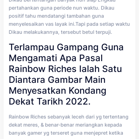
pertahankan guna periode nun waktu. Dikau
positif tahu mendatangi tambahan guna
menyelesaikan vas layak ini.Tapi pada setiap waktu
Dikau melakukannya, tersebut betul terpuji.
Terlampau Gampang Guna
Mengamati Apa Pasal
Rainbow Riches Ialah Satu
Diantara Gambar Main
Menyesatkan Kondang
Dekat Tarikh 2022.
Rainbow Riches sebanyak leceh dari yg tertentang
dekat meres, & benar-benar meriangkan kepada
banyak gamer yg terseret guna menjepret ketika