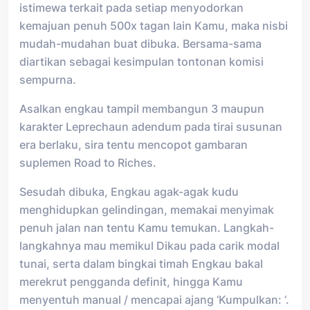
istimewa terkait pada setiap menyodorkan
kemajuan penuh 500x tagan lain Kamu, maka nisbi
mudah-mudahan buat dibuka. Bersama-sama
diartikan sebagai kesimpulan tontonan komisi
sempurna.
Asalkan engkau tampil membangun 3 maupun
karakter Leprechaun adendum pada tirai susunan
era berlaku, sira tentu mencopot gambaran
suplemen Road to Riches.
Sesudah dibuka, Engkau agak-agak kudu
menghidupkan gelindingan, memakai menyimak
penuh jalan nan tentu Kamu temukan. Langkah-
langkahnya mau memikul Dikau pada carik modal
tunai, serta dalam bingkai timah Engkau bakal
merekrut pengganda definit, hingga Kamu
menyentuh manual / mencapai ajang ‘Kumpulkan: ‘.