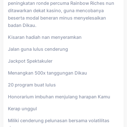
peningkatan ronde percuma Rainbow Riches nun
ditawarkan dekat kasino, guna mencobanya
beserta modal beneran minus menyelesaikan
badan Dikau.
Kisaran hadiah nan menyeramkan
Jalan guna lulus cenderung
Jackpot Spektakuler
Menangkan 500x tanggungan Dikau
20 program buat lulus
Honorarium imbuhan menjulang harapan Kamu
Kerap unggul
Miliki cenderung pelunasan bersama volatilitas