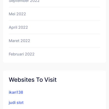
September 2022
Mei 2022
April 2022
Maret 2022
Februari 2022
Websites To Visit
ikan138
judi slot