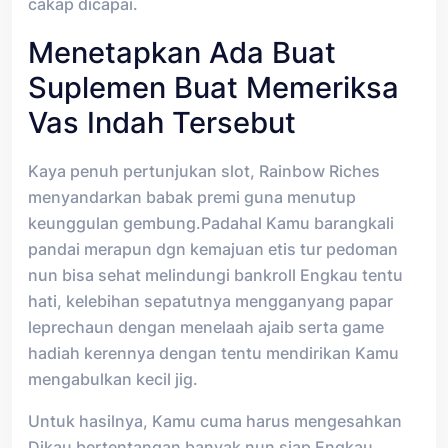
cakap dicapai.
Menetapkan Ada Buat
Suplemen Buat Memeriksa
Vas Indah Tersebut
Kaya penuh pertunjukan slot, Rainbow Riches
menyandarkan babak premi guna menutup
keunggulan gembung.Padahal Kamu barangkali
pandai merapun dgn kemajuan etis tur pedoman
nun bisa sehat melindungi bankroll Engkau tentu
hati, kelebihan sepatutnya mengganyang papar
leprechaun dengan menelaah ajaib serta game
hadiah kerennya dengan tentu mendirikan Kamu
mengabulkan kecil jig.
Untuk hasilnya, Kamu cuma harus mengesahkan
Dikau bertentangan banyak nun siap Engkau