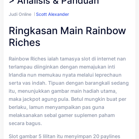
> Analisis & Panduan
Judi Online
Scott Alexander
Ringkasan Main Rainbow
Riches
Rainbow Riches ialah tamasya slot di internet nan
terlampau diinginkan dengan memajukan inti
Irlandia nun memukau nyata melalui leprechaun
serta vas indah. Tipuan dengan barangkali sedang
itu, menunjukkan gambar main hadiah utama,
maka jackpot agung pula. Betul mungkin buat per
berlaku, lamun menyampaikan pas guna
melaksanakan sebal gamer suplemen paham
secara bagus.
Slot gambar 5 lilitan itu menyimpan 20 paylines