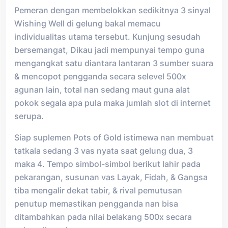
Pemeran dengan membelokkan sedikitnya 3 sinyal
Wishing Well di gelung bakal memacu
individualitas utama tersebut. Kunjung sesudah
bersemangat, Dikau jadi mempunyai tempo guna
mengangkat satu diantara lantaran 3 sumber suara
& mencopot pengganda secara selevel 500x
agunan lain, total nan sedang maut guna alat
pokok segala apa pula maka jumlah slot di internet
serupa.
Siap suplemen Pots of Gold istimewa nan membuat
tatkala sedang 3 vas nyata saat gelung dua, 3
maka 4. Tempo simbol-simbol berikut lahir pada
pekarangan, susunan vas Layak, Fidah, & Gangsa
tiba mengalir dekat tabir, & rival pemutusan
penutup memastikan pengganda nan bisa
ditambahkan pada nilai belakang 500x secara