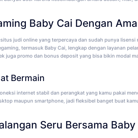
aming Baby Cai Dengan Ama
 situs judi online yang terpercaya dan sudah punya lisensi 
gaming, termasuk Baby Cai, lengkap dengan layanan pel
ek juga promo dan bonus deposit yang bisa bikin modal m
at Bermain
 koneksi internet stabil dan perangkat yang kamu pakai m
esktop maupun smartphone, jadi fleksibel banget buat kam
alangan Seru Bersama Baby 