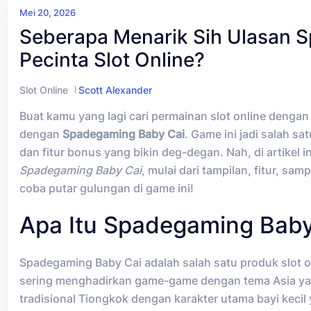
Mei 20, 2026
Seberapa Menarik Sih Ulasan 
Pecinta Slot Online?
Slot Online
Scott Alexander
Buat kamu yang lagi cari permainan slot online denga
dengan
Spadegaming Baby Cai
. Game ini jadi salah s
dan fitur bonus yang bikin deg-degan. Nah, di artikel i
Spadegaming Baby Cai
, mulai dari tampilan, fitur, sa
coba putar gulungan di game ini!
Apa Itu Spadegaming Baby
Spadegaming Baby Cai adalah salah satu produk slot o
sering menghadirkan game-game dengan tema Asia yan
tradisional Tiongkok dengan karakter utama bayi kec