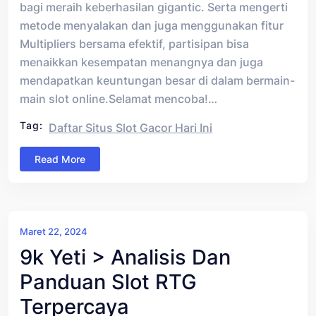
bagi meraih keberhasilan gigantic. Serta mengerti
metode menyalakan dan juga menggunakan fitur
Multipliers bersama efektif, partisipan bisa
menaikkan kesempatan menangnya dan juga
mendapatkan keuntungan besar di dalam bermain-
main slot online.Selamat mencoba!…
Tag:
Daftar Situs Slot Gacor Hari Ini
Read More
Maret 22, 2024
9k Yeti > Analisis Dan
Panduan Slot RTG
Terpercaya