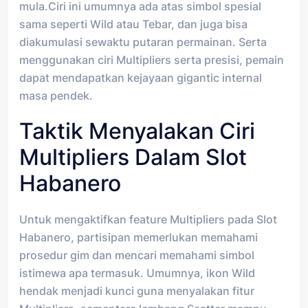
mula.Ciri ini umumnya ada atas simbol spesial
sama seperti Wild atau Tebar, dan juga bisa
diakumulasi sewaktu putaran permainan. Serta
menggunakan ciri Multipliers serta presisi, pemain
dapat mendapatkan kejayaan gigantic internal
masa pendek.
Taktik Menyalakan Ciri
Multipliers Dalam Slot
Habanero
Untuk mengaktifkan feature Multipliers pada Slot
Habanero, partisipan memerlukan memahami
prosedur gim dan mencari memahami simbol
istimewa apa termasuk. Umumnya, ikon Wild
hendak menjadi kunci guna menyalakan fitur