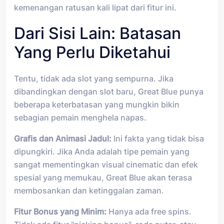
kemenangan ratusan kali lipat dari fitur ini.
Dari Sisi Lain: Batasan
Yang Perlu Diketahui
Tentu, tidak ada slot yang sempurna. Jika
dibandingkan dengan slot baru, Great Blue punya
beberapa keterbatasan yang mungkin bikin
sebagian pemain menghela napas.
Grafis dan Animasi Jadul:
Ini fakta yang tidak bisa
dipungkiri. Jika Anda adalah tipe pemain yang
sangat mementingkan visual cinematic dan efek
spesial yang memukau, Great Blue akan terasa
membosankan dan ketinggalan zaman.
Fitur Bonus yang Minim:
Hanya ada free spins.