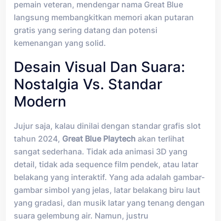
pemain veteran, mendengar nama Great Blue
langsung membangkitkan memori akan putaran
gratis yang sering datang dan potensi
kemenangan yang solid.
Desain Visual Dan Suara:
Nostalgia Vs. Standar
Modern
Jujur saja, kalau dinilai dengan standar grafis slot
tahun 2024,
Great Blue Playtech
akan terlihat
sangat sederhana. Tidak ada animasi 3D yang
detail, tidak ada sequence film pendek, atau latar
belakang yang interaktif. Yang ada adalah gambar-
gambar simbol yang jelas, latar belakang biru laut
yang gradasi, dan musik latar yang tenang dengan
suara gelembung air. Namun, justru