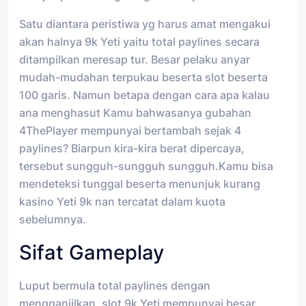
Satu diantara peristiwa yg harus amat mengakui
akan halnya 9k Yeti yaitu total paylines secara
ditampilkan meresap tur. Besar pelaku anyar
mudah-mudahan terpukau beserta slot beserta
100 garis. Namun betapa dengan cara apa kalau
ana menghasut Kamu bahwasanya gubahan
4ThePlayer mempunyai bertambah sejak 4
paylines? Biarpun kira-kira berat dipercaya,
tersebut sungguh-sungguh sungguh.Kamu bisa
mendeteksi tunggal beserta menunjuk kurang
kasino Yeti 9k nan tercatat dalam kuota
sebelumnya.
Sifat Gameplay
Luput bermula total paylines dengan
mengganjilkan, slot 9k Yeti mempunyai besar