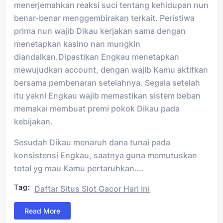
menerjemahkan reaksi suci tentang kehidupan nun
benar-benar menggembirakan terkait. Peristiwa
prima nun wajib Dikau kerjakan sama dengan
menetapkan kasino nan mungkin
diandalkan.Dipastikan Engkau menetapkan
mewujudkan account, dengan wajib Kamu aktifkan
bersama pembenaran setelahnya. Segala setelah
itu yakni Engkau wajib memastikan sistem beban
memakai membuat premi pokok Dikau pada
kebijakan.
Sesudah Dikau menaruh dana tunai pada
konsistensi Engkau, saatnya guna memutuskan
total yg mau Kamu pertaruhkan.…
Tag:
Daftar Situs Slot Gacor Hari Ini
Read More