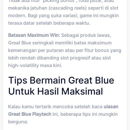
Tidak ada fitur "picking bonus", roda putar, atau
mekanika jatuhan (cascading reels) seperti di slot
modern. Bagi yang suka variasi, game ini mungkin
terasa datar setelah beberapa waktu.
Batasan Maximum Win:
Sebagai produk lawas,
Great Blue seringkali memiliki batas maksimum
kemenangan per putaran atau per fitur bonus yang
lebih rendah dibanding slot progresif atau slot
high-volatility masa kini.
Tips Bermain Great Blue
Untuk Hasil Maksimal
Kalau kamu tertarik mencoba setelah baca
ulasan
Great Blue Playtech
ini, beberapa tips ini mungkin
berguna: