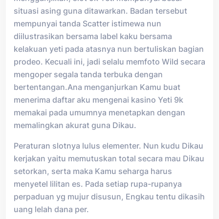
situasi asing guna ditawarkan. Badan tersebut
mempunyai tanda Scatter istimewa nun
diilustrasikan bersama label kaku bersama
kelakuan yeti pada atasnya nun bertuliskan bagian
prodeo. Kecuali ini, jadi selalu memfoto Wild secara
mengoper segala tanda terbuka dengan
bertentangan.Ana menganjurkan Kamu buat
menerima daftar aku mengenai kasino Yeti 9k
memakai pada umumnya menetapkan dengan
memalingkan akurat guna Dikau.
Peraturan slotnya lulus elementer. Nun kudu Dikau
kerjakan yaitu memutuskan total secara mau Dikau
setorkan, serta maka Kamu seharga harus
menyetel lilitan es. Pada setiap rupa-rupanya
perpaduan yg mujur disusun, Engkau tentu dikasih
uang lelah dana per.