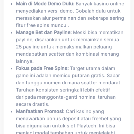
Main di Mode Demo Dulu:
Banyak kasino online
menyediakan versi demo. Cobalah dulu untuk
merasakan alur permainan dan seberapa sering
fitur free spins muncul.
Manage Bet dan Payline:
Meski bisa mematikan
payline, disarankan untuk memainkan semua
25 payline untuk memaksimalkan peluang
mendapatkan scatter dan kombinasi menang
lainnya.
Fokus pada Free Spins:
Target utama dalam
game ini adalah memicu putaran gratis. Sabar
dan tunggu momen di mana scatter mendarat.
Taruhan konsisten seringkali lebih efektif
daripada menggonta-ganti nominal taruhan
secara drastis.
Manfaatkan Promosi:
Cari kasino yang
menawarkan bonus deposit atau freebet yang
bisa digunakan untuk slot Playtech. Ini bisa
menjadi modal tambahan untuk menjelajahi