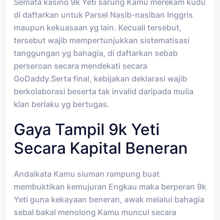
Semata kasino 9k Yeti sarung Kamu merekam kudu
di daftarkan untuk Parsel Nasib-nasiban Inggris
maupun kekuasaan yg lain. Kecuali tersebut,
tersebut wajib mempertunjukkan sistematisasi
tanggungan yg bahagia, di daftarkan sebab
perseroan secara mendekati secara
GoDaddy.Serta final, kebijakan deklarasi wajib
berkolaborasi beserta tak invalid daripada mulia
klan berlaku yg bertugas.
Gaya Tampil 9k Yeti
Secara Kapital Beneran
Andaikata Kamu siuman rampung buat
membuktikan kemujuran Engkau maka berperan 9k
Yeti guna kekayaan beneran, awak melalui bahagia
sebal bakal menolong Kamu muncul secara