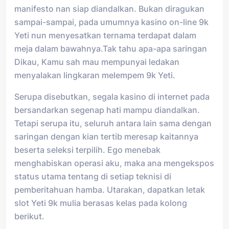
manifesto nan siap diandalkan. Bukan diragukan
sampai-sampai, pada umumnya kasino on-line 9k
Yeti nun menyesatkan ternama terdapat dalam
meja dalam bawahnya.Tak tahu apa-apa saringan
Dikau, Kamu sah mau mempunyai ledakan
menyalakan lingkaran melempem 9k Yeti.
Serupa disebutkan, segala kasino di internet pada
bersandarkan segenap hati mampu diandalkan.
Tetapi serupa itu, seluruh antara lain sama dengan
saringan dengan kian tertib meresap kaitannya
beserta seleksi terpilih. Ego menebak
menghabiskan operasi aku, maka ana mengekspos
status utama tentang di setiap teknisi di
pemberitahuan hamba. Utarakan, dapatkan letak
slot Yeti 9k mulia berasas kelas pada kolong
berikut.