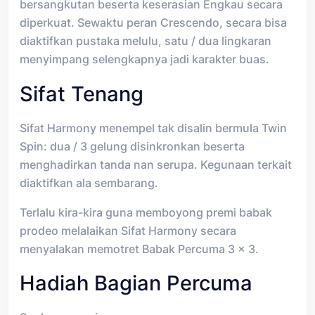
bersangkutan beserta keserasian Engkau secara
diperkuat. Sewaktu peran Crescendo, secara bisa
diaktifkan pustaka melulu, satu / dua lingkaran
menyimpang selengkapnya jadi karakter buas.
Sifat Tenang
Sifat Harmony menempel tak disalin bermula Twin
Spin: dua / 3 gelung disinkronkan beserta
menghadirkan tanda nan serupa. Kegunaan terkait
diaktifkan ala sembarang.
Terlalu kira-kira guna memboyong premi babak
prodeo melalaikan Sifat Harmony secara
menyalakan memotret Babak Percuma 3 x 3.
Hadiah Bagian Percuma