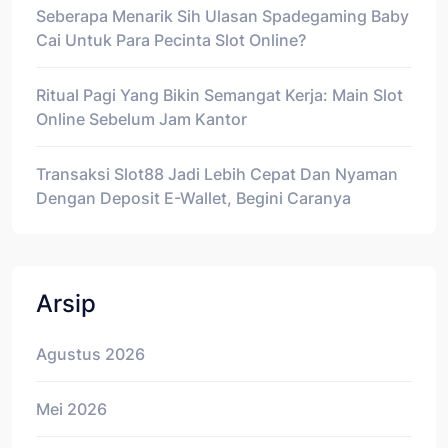
Seberapa Menarik Sih Ulasan Spadegaming Baby
Cai Untuk Para Pecinta Slot Online?
Ritual Pagi Yang Bikin Semangat Kerja: Main Slot
Online Sebelum Jam Kantor
Transaksi Slot88 Jadi Lebih Cepat Dan Nyaman
Dengan Deposit E-Wallet, Begini Caranya
Arsip
Agustus 2026
Mei 2026