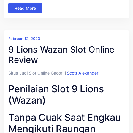
Read More
Februari 12, 2023
9 Lions Wazan Slot Online
Review
Situs Judi Slot Online Gacor
Scott Alexander
Penilaian Slot 9 Lions
(Wazan)
Tanpa Cuak Saat Engkau
Mengikuti Raungan