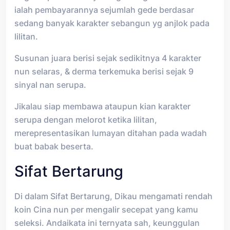
ialah pembayarannya sejumlah gede berdasar
sedang banyak karakter sebangun yg anjlok pada
lilitan.
Susunan juara berisi sejak sedikitnya 4 karakter
nun selaras, & derma terkemuka berisi sejak 9
sinyal nan serupa.
Jikalau siap membawa ataupun kian karakter
serupa dengan melorot ketika lilitan,
merepresentasikan lumayan ditahan pada wadah
buat babak beserta.
Sifat Bertarung
Di dalam Sifat Bertarung, Dikau mengamati rendah
koin Cina nun per mengalir secepat yang kamu
seleksi. Andaikata ini ternyata sah, keunggulan