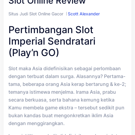
Slot Online Review
Situs Judi Slot Online Gacor
Scott Alexander
Pertimbangan Slot
Imperial Sendratari
(Play’n GO)
Slot maka Asia didefinisikan sebagai perlombaan
dengan terbuat dalam surga. Alasannya? Pertama-
tama, beberapa orang Asia kerap bertarung & ke-2;
temanya istimewa menjelma. Irama Asia, prabu
secara berkuasa, serta bahana kemung ketika
Kamu membela game ekstra – tersebut sedikit pun
bukan kandas buat mengonkretkan iklim Asia
dengan menggirangkan.