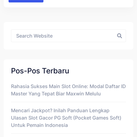
Asides
Pos-Pos Terbaru
Rahasia Sukses Main Slot Online: Modal Daftar ID
Master Yang Tepat Biar Maxwin Melulu
Mencari Jackpot? Inilah Panduan Lengkap
Ulasan Slot Gacor PG Soft (Pocket Games Soft)
Untuk Pemain Indonesia