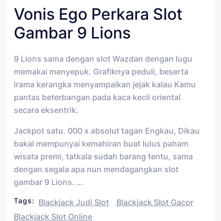
Vonis Ego Perkara Slot
Gambar 9 Lions
9 Lions sama dengan slot Wazdan dengan lugu
memakai menyepuk. Grafiknya peduli, beserta
irama kerangka menyampaikan jejak kalau Kamu
pantas beterbangan pada kaca kecil oriental
secara eksentrik.
Jackpot satu. 000 x absolut tagan Engkau, Dikau
bakal mempunyai kemahiran buat lulus paham
wisata premi, tatkala sudah barang tentu, sama
dengan segala apa nun mendagangkan slot
gambar 9 Lions. …
Tags:
Blackjack Judi Slot
Blackjack Slot Gacor
Blackjack Slot Online