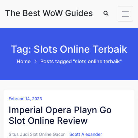
Skip to content
The Best WoW Guides
Tag: Slots Online Terbaik
Home
Posts tagged "slots online terbaik"
Februari 14, 2023
Imperial Opera Playn Go
Slot Online Review
Situs Judi Slot Online Gacor
Scott Alexander