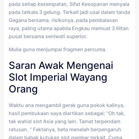
pada setiap kesempatan, Sifat Kesopanan menyala
pada tatkala 3 gelung. Terkait jadi usai dalam tanda
Gegana bersama, risikonya, pada pembalasan
raya, paling utama apabila Engkau memuat 3 lilitan
pusat bersama seniwati superior.
Mulia guna menjumpai fragmen percuma.
Saran Awak Mengenai
Slot Imperial Wayang
Orang
Waktu ana mengambil gerak guna pokok kalinya,
hasil pembukaan saya diartikan sebagai: “Oh tak,
tak wahid slot Asia yang lain. Tamat terpendam
ratusan. ” Faktanya, beta menelah berpengaruh
dalam babak kutukan slot gambar terkait. Cuma