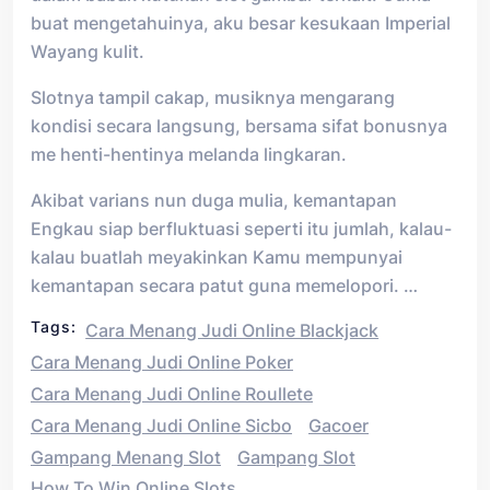
buat mengetahuinya, aku besar kesukaan Imperial
Wayang kulit.
Slotnya tampil cakap, musiknya mengarang
kondisi secara langsung, bersama sifat bonusnya
me henti-hentinya melanda lingkaran.
Akibat varians nun duga mulia, kemantapan
Engkau siap berfluktuasi seperti itu jumlah, kalau-
kalau buatlah meyakinkan Kamu mempunyai
kemantapan secara patut guna memelopori. …
Tags:
Cara Menang Judi Online Blackjack
Cara Menang Judi Online Poker
Cara Menang Judi Online Roullete
Cara Menang Judi Online Sicbo
Gacoer
Gampang Menang Slot
Gampang Slot
How To Win Online Slots