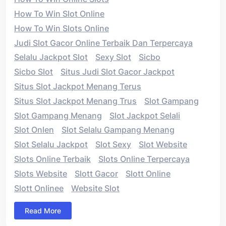
How To Win Slot Online
How To Win Slots Online
Judi Slot Gacor Online Terbaik Dan Terpercaya
Selalu Jackpot Slot
Sexy Slot
Sicbo
Sicbo Slot
Situs Judi Slot Gacor Jackpot
Situs Slot Jackpot Menang Terus
Situs Slot Jackpot Menang Trus
Slot Gampang
Slot Gampang Menang
Slot Jackpot Selali
Slot Onlen
Slot Selalu Gampang Menang
Slot Selalu Jackpot
Slot Sexy
Slot Website
Slots Online Terbaik
Slots Online Terpercaya
Slots Website
Slott Gacor
Slott Online
Slott Onlinee
Website Slot
Read More