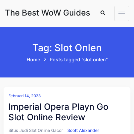
Skip to content
The Best WoW Guides
Tag: Slot Onlen
Home
Posts tagged "slot onlen"
Februari 14, 2023
Imperial Opera Playn Go
Slot Online Review
Situs Judi Slot Online Gacor
Scott Alexander