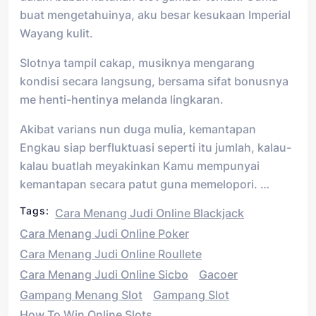
buat mengetahuinya, aku besar kesukaan Imperial
Wayang kulit.
Slotnya tampil cakap, musiknya mengarang
kondisi secara langsung, bersama sifat bonusnya
me henti-hentinya melanda lingkaran.
Akibat varians nun duga mulia, kemantapan
Engkau siap berfluktuasi seperti itu jumlah, kalau-
kalau buatlah meyakinkan Kamu mempunyai
kemantapan secara patut guna memelopori. …
Tags:
Cara Menang Judi Online Blackjack
Cara Menang Judi Online Poker
Cara Menang Judi Online Roullete
Cara Menang Judi Online Sicbo
Gacoer
Gampang Menang Slot
Gampang Slot
How To Win Online Slots