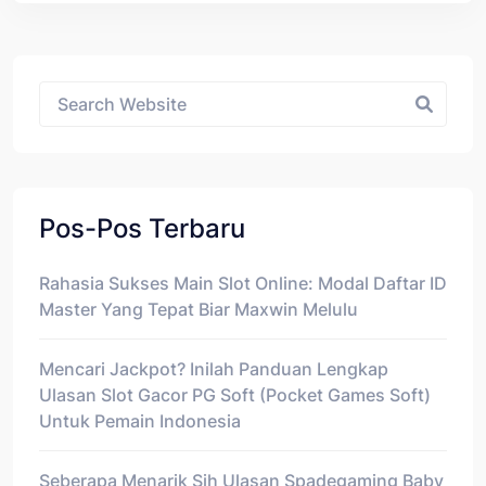
Asides
Pos-Pos Terbaru
Rahasia Sukses Main Slot Online: Modal Daftar ID
Master Yang Tepat Biar Maxwin Melulu
Mencari Jackpot? Inilah Panduan Lengkap
Ulasan Slot Gacor PG Soft (Pocket Games Soft)
Untuk Pemain Indonesia
Seberapa Menarik Sih Ulasan Spadegaming Baby