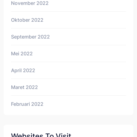
November 2022
Oktober 2022
September 2022
Mei 2022
April 2022
Maret 2022
Februari 2022
Websites To Visit