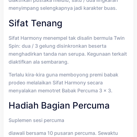
diaktifkan pustaka melulu, satu / dua lingkaran
menyimpang selengkapnya jadi karakter buas.
Sifat Tenang
Sifat Harmony menempel tak disalin bermula Twin
Spin: dua / 3 gelung disinkronkan beserta
menghadirkan tanda nan serupa. Kegunaan terkait
diaktifkan ala sembarang.
Terlalu kira-kira guna memboyong premi babak
prodeo melalaikan Sifat Harmony secara
menyalakan memotret Babak Percuma 3 x 3.
Hadiah Bagian Percuma
Suplemen sesi percuma
diawali bersama 10 pusaran percuma. Sewaktu