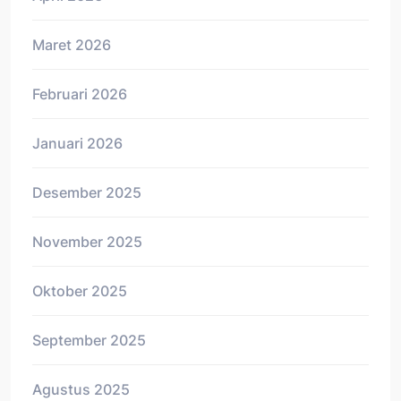
Maret 2026
Februari 2026
Januari 2026
Desember 2025
November 2025
Oktober 2025
September 2025
Agustus 2025