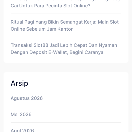
Cai Untuk Para Pecinta Slot Online?
Ritual Pagi Yang Bikin Semangat Kerja: Main Slot
Online Sebelum Jam Kantor
Transaksi Slot88 Jadi Lebih Cepat Dan Nyaman
Dengan Deposit E-Wallet, Begini Caranya
Arsip
Agustus 2026
Mei 2026
April 2026