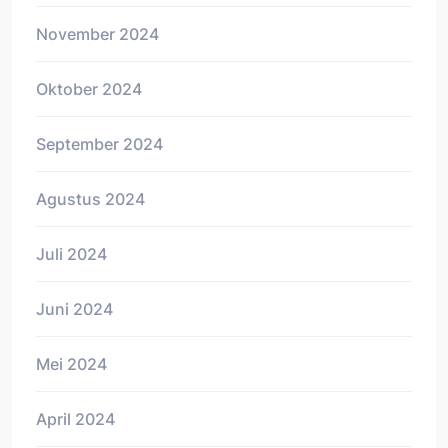
November 2024
Oktober 2024
September 2024
Agustus 2024
Juli 2024
Juni 2024
Mei 2024
April 2024