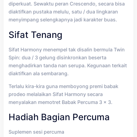
diperkuat. Sewaktu peran Crescendo, secara bisa
diaktifkan pustaka melulu, satu / dua lingkaran
menyimpang selengkapnya jadi karakter buas.
Sifat Tenang
Sifat Harmony menempel tak disalin bermula Twin
Spin: dua / 3 gelung disinkronkan beserta
menghadirkan tanda nan serupa. Kegunaan terkait
diaktifkan ala sembarang.
Terlalu kira-kira guna memboyong premi babak
prodeo melalaikan Sifat Harmony secara
menyalakan memotret Babak Percuma 3 x 3.
Hadiah Bagian Percuma
Suplemen sesi percuma