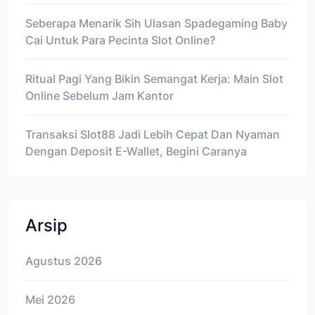
Seberapa Menarik Sih Ulasan Spadegaming Baby
Cai Untuk Para Pecinta Slot Online?
Ritual Pagi Yang Bikin Semangat Kerja: Main Slot
Online Sebelum Jam Kantor
Transaksi Slot88 Jadi Lebih Cepat Dan Nyaman
Dengan Deposit E-Wallet, Begini Caranya
Arsip
Agustus 2026
Mei 2026