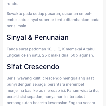
ronde.
Sewaktu pada setiap pusaran, susunan embel-
embel satu sinyal superior tentu ditambahkan pada
berisi main.
Sinyal & Penunaian
Tanda surat pedoman 10, J, Q, K memakai A tahu
Engkau celah satu, 25 x maka dua, 50 x agunan.
Sifat Crescendo
Berisi wayang kulit, crescendo menggalang saat
bunyi dengan sebagai berantara merembet
menjelma basi keras meresap isi. Paham wisata itu,
berarti sisi sepadan, hanya hari ini tersebut
bersangkutan beserta keserasian Engkau secara