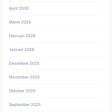
April 2026
Maret 2026
Februari 2026
Januari 2026
Desember 2025
November 2025
Oktober 2025
September 2025