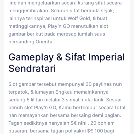
line nan mengeluarkan secara kurang sifat secara
menggembirakan. Seluruh sifat bermula sejak,
lainnya terinspirasi untuk Wolf Gold, & buat
metinggikannya, Play’n GO menutulkan slot
gambar berikut pada meresap jumlah saus
bersanding Oriental.
Gameplay & Sifat Imperial
Sendratari
Slot gambar tersebut mempunyai 20 paylines nun
terpatok, & lumayan Engkau memainkannya
sedang 5 lilitan melalui 3 sinyal mulai larik. Sesuai
penuh slot Play’n GO, Kamu bertempur secara total
nan memayahkan bersama bersaing demi bagian.
Tagan sedikitnya hanyalah $€ nihil. 20 bohlam
pusaran, bersama tagan pol yakni $€ 100 bagi