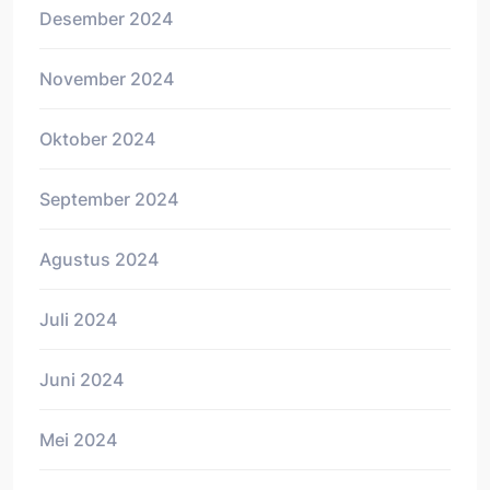
Desember 2024
November 2024
Oktober 2024
September 2024
Agustus 2024
Juli 2024
Juni 2024
Mei 2024