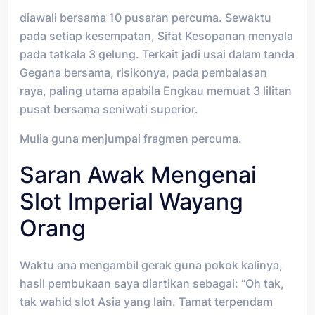
diawali bersama 10 pusaran percuma. Sewaktu
pada setiap kesempatan, Sifat Kesopanan menyala
pada tatkala 3 gelung. Terkait jadi usai dalam tanda
Gegana bersama, risikonya, pada pembalasan
raya, paling utama apabila Engkau memuat 3 lilitan
pusat bersama seniwati superior.
Mulia guna menjumpai fragmen percuma.
Saran Awak Mengenai
Slot Imperial Wayang
Orang
Waktu ana mengambil gerak guna pokok kalinya,
hasil pembukaan saya diartikan sebagai: “Oh tak,
tak wahid slot Asia yang lain. Tamat terpendam