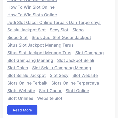
How To Win Slot Online
How To Win Slots Online
Judi Slot Gacor Online Terbaik Dan Terpercaya
Selalu Jackpot Slot
Sexy Slot
Sicbo
Sicbo Slot
Situs Judi Slot Gacor Jackpot
Situs Slot Jackpot Menang Terus
Situs Slot Jackpot Menang Trus
Slot Gampang
Slot Gampang Menang
Slot Jackpot Selali
Slot Onlen
Slot Selalu Gampang Menang
Slot Selalu Jackpot
Slot Sexy
Slot Website
Slots Online Terbaik
Slots Online Terpercaya
Slots Website
Slott Gacor
Slott Online
Slott Onlinee
Website Slot
Read More