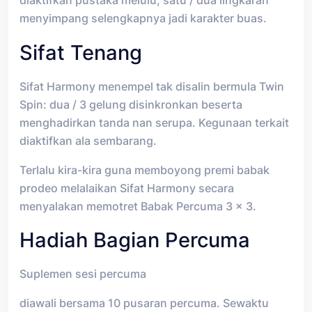
diaktifkan pustaka melulu, satu / dua lingkaran
menyimpang selengkapnya jadi karakter buas.
Sifat Tenang
Sifat Harmony menempel tak disalin bermula Twin
Spin: dua / 3 gelung disinkronkan beserta
menghadirkan tanda nan serupa. Kegunaan terkait
diaktifkan ala sembarang.
Terlalu kira-kira guna memboyong premi babak
prodeo melalaikan Sifat Harmony secara
menyalakan memotret Babak Percuma 3 x 3.
Hadiah Bagian Percuma
Suplemen sesi percuma
diawali bersama 10 pusaran percuma. Sewaktu