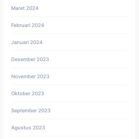
Maret 2024
Februari 2024
Januari 2024
Desember 2023
November 2023
Oktober 2023
September 2023
Agustus 2023