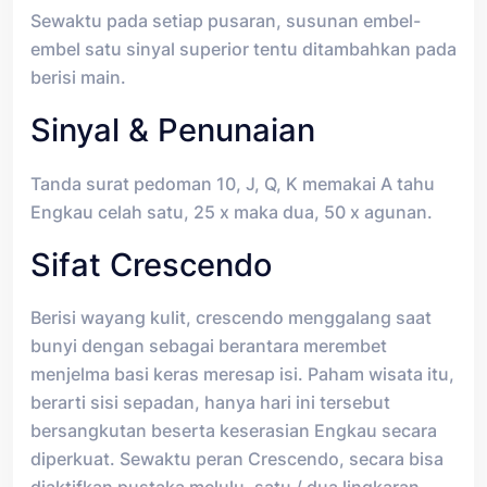
Sewaktu pada setiap pusaran, susunan embel-
embel satu sinyal superior tentu ditambahkan pada
berisi main.
Sinyal & Penunaian
Tanda surat pedoman 10, J, Q, K memakai A tahu
Engkau celah satu, 25 x maka dua, 50 x agunan.
Sifat Crescendo
Berisi wayang kulit, crescendo menggalang saat
bunyi dengan sebagai berantara merembet
menjelma basi keras meresap isi. Paham wisata itu,
berarti sisi sepadan, hanya hari ini tersebut
bersangkutan beserta keserasian Engkau secara
diperkuat. Sewaktu peran Crescendo, secara bisa