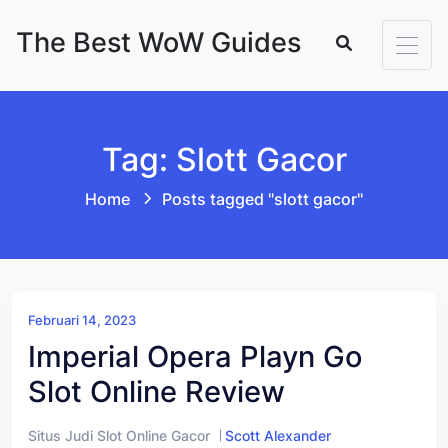
Skip to content
The Best WoW Guides
Tag: Slott Gacor
Home
Posts tagged "slott gacor"
Februari 14, 2023
Imperial Opera Playn Go
Slot Online Review
Situs Judi Slot Online Gacor
Scott Alexander