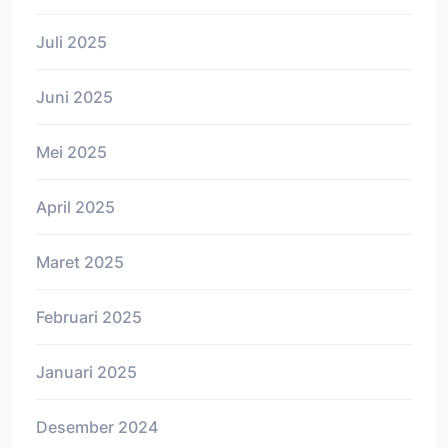
Juli 2025
Juni 2025
Mei 2025
April 2025
Maret 2025
Februari 2025
Januari 2025
Desember 2024