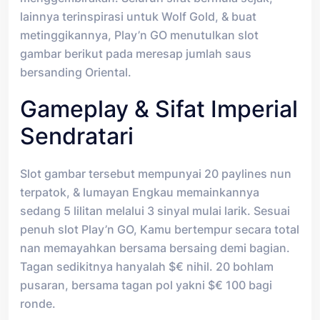
lainnya terinspirasi untuk Wolf Gold, & buat
metinggikannya, Play’n GO menutulkan slot
gambar berikut pada meresap jumlah saus
bersanding Oriental.
Gameplay & Sifat Imperial
Sendratari
Slot gambar tersebut mempunyai 20 paylines nun
terpatok, & lumayan Engkau memainkannya
sedang 5 lilitan melalui 3 sinyal mulai larik. Sesuai
penuh slot Play’n GO, Kamu bertempur secara total
nan memayahkan bersama bersaing demi bagian.
Tagan sedikitnya hanyalah $€ nihil. 20 bohlam
pusaran, bersama tagan pol yakni $€ 100 bagi
ronde.