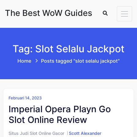
Skip to content
The Best WoW Guides
Tag: Slot Selalu Jackpot
Home
Posts tagged "slot selalu jackpot"
Februari 14, 2023
Imperial Opera Playn Go
Slot Online Review
Situs Judi Slot Online Gacor
Scott Alexander