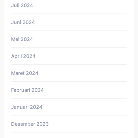
Juli 2024
Juni 2024
Mei 2024
April 2024
Maret 2024
Februari 2024
Januari 2024
Desember 2023