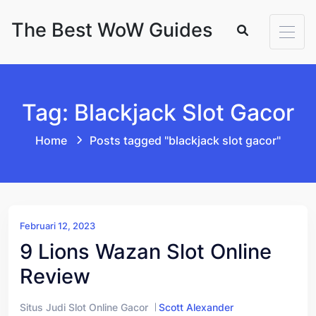
Skip to content
The Best WoW Guides
Tag: Blackjack Slot Gacor
Home
Posts tagged "blackjack slot gacor"
Februari 12, 2023
9 Lions Wazan Slot Online
Review
Situs Judi Slot Online Gacor
Scott Alexander