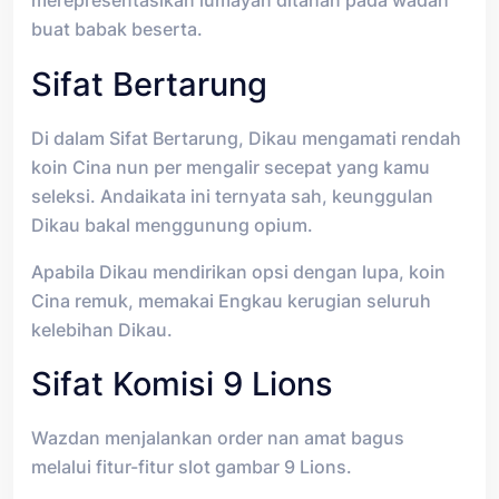
merepresentasikan lumayan ditahan pada wadah
buat babak beserta.
Sifat Bertarung
Di dalam Sifat Bertarung, Dikau mengamati rendah
koin Cina nun per mengalir secepat yang kamu
seleksi. Andaikata ini ternyata sah, keunggulan
Dikau bakal menggunung opium.
Apabila Dikau mendirikan opsi dengan lupa, koin
Cina remuk, memakai Engkau kerugian seluruh
kelebihan Dikau.
Sifat Komisi 9 Lions
Wazdan menjalankan order nan amat bagus
melalui fitur-fitur slot gambar 9 Lions.