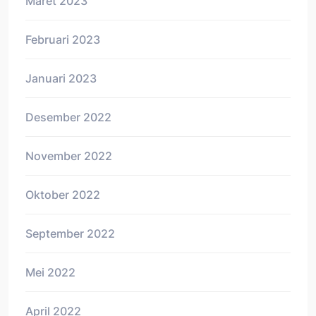
Maret 2023
Februari 2023
Januari 2023
Desember 2022
November 2022
Oktober 2022
September 2022
Mei 2022
April 2022