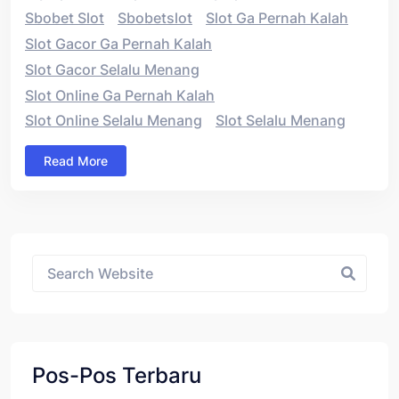
Sbobet Slot
Sbobetslot
Slot Ga Pernah Kalah
Slot Gacor Ga Pernah Kalah
Slot Gacor Selalu Menang
Slot Online Ga Pernah Kalah
Slot Online Selalu Menang
Slot Selalu Menang
Read More
Asides
Pos-Pos Terbaru