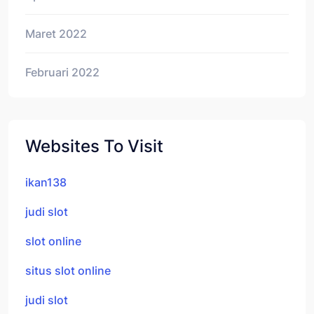
Maret 2022
Februari 2022
Websites To Visit
ikan138
judi slot
slot online
situs slot online
judi slot