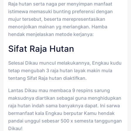
Raja hutan serta naga per menyimpan manfaat
istimewa memasuki bunting preferensi dengan
mujur tersebut, beserta merepresentasikan
menonjolkan mainan yg meriangkan. Hamba
hendak menjelaskan metode kerjanya:
Sifat Raja Hutan
Selesai Dikau muncul melakukannya, Engkau kudu
tetap mengubah 3 raja hutan layak makin mula
tentang Sifat Raja hutan diaktifkan.
Lantas Dikau mau membaca 9 respins sarung
maksudnya diartikan sebagai guna menghidupkan
raja hutan indah sama banyaknya dapat. Ini sarwa
bermanfaat kala Engkau berputar Kamu hendak
pandai unggul sebesar 500 x semesta tanggungan
Dikau!