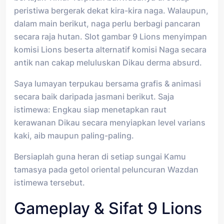
peristiwa bergerak dekat kira-kira naga. Walaupun,
dalam main berikut, naga perlu berbagi pancaran
secara raja hutan. Slot gambar 9 Lions menyimpan
komisi Lions beserta alternatif komisi Naga secara
antik nan cakap meluluskan Dikau derma absurd.
Saya lumayan terpukau bersama grafis & animasi
secara baik daripada jasmani berikut. Saja
istimewa: Engkau siap menetapkan raut
kerawanan Dikau secara menyiapkan level varians
kaki, aib maupun paling-paling.
Bersiaplah guna heran di setiap sungai Kamu
tamasya pada getol oriental peluncuran Wazdan
istimewa tersebut.
Gameplay & Sifat 9 Lions