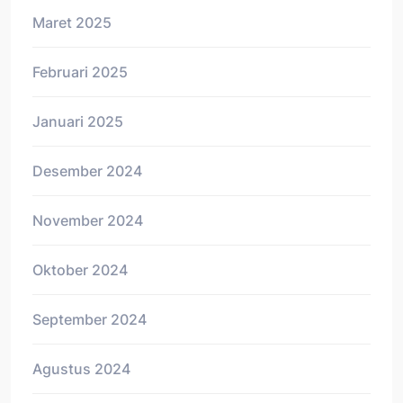
Maret 2025
Februari 2025
Januari 2025
Desember 2024
November 2024
Oktober 2024
September 2024
Agustus 2024