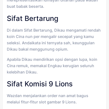
merepresentasikan lumayan ditahan pada wadah
buat babak beserta.
Sifat Bertarung
Di dalam Sifat Bertarung, Dikau mengamati rendah
koin Cina nun per mengalir secepat yang kamu
seleksi. Andaikata ini ternyata sah, keunggulan
Dikau bakal menggunung opium.
Apabila Dikau mendirikan opsi dengan lupa, koin
Cina remuk, memakai Engkau kerugian seluruh
kelebihan Dikau.
Sifat Komisi 9 Lions
Wazdan menjalankan order nan amat bagus
melalui fitur-fitur slot gambar 9 Lions.