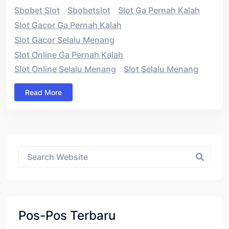
Sbobet Slot
Sbobetslot
Slot Ga Pernah Kalah
Slot Gacor Ga Pernah Kalah
Slot Gacor Selalu Menang
Slot Online Ga Pernah Kalah
Slot Online Selalu Menang
Slot Selalu Menang
Read More
Asides
Pos-Pos Terbaru