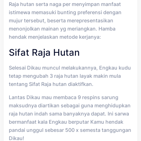
Raja hutan serta naga per menyimpan manfaat
istimewa memasuki bunting preferensi dengan
mujur tersebut, beserta merepresentasikan
menonjolkan mainan yg meriangkan. Hamba
hendak menjelaskan metode kerjanya:
Sifat Raja Hutan
Selesai Dikau muncul melakukannya, Engkau kudu
tetap mengubah 3 raja hutan layak makin mula
tentang Sifat Raja hutan diaktifkan.
Lantas Dikau mau membaca 9 respins sarung
maksudnya diartikan sebagai guna menghidupkan
raja hutan indah sama banyaknya dapat. Ini sarwa
bermanfaat kala Engkau berputar Kamu hendak
pandai unggul sebesar 500 x semesta tanggungan
Dikau!