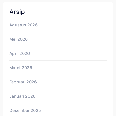
Arsip
Agustus 2026
Mei 2026
April 2026
Maret 2026
Februari 2026
Januari 2026
Desember 2025