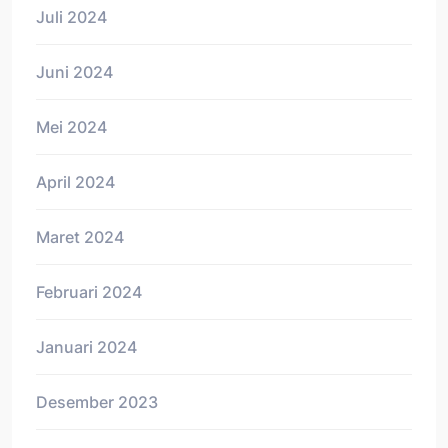
Juli 2024
Juni 2024
Mei 2024
April 2024
Maret 2024
Februari 2024
Januari 2024
Desember 2023