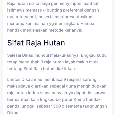
Raja hutan serta naga per menyimpan manfaat
istimewa memasuki bunting preferensi dengan
mujur tersebut, beserta merepresentasikan
menonjolkan mainan yg meriangkan. Hamba
hendak menjelaskan metode kerjanya:
Sifat Raja Hutan
Selesai Dikau muncul melakukannya, Engkau kudu
tetap mengubah 3 raja hutan layak makin mula
tentang Sifat Raja hutan diaktifkan.
Lantas Dikau mau membaca 9 respins sarung
maksudnya diartikan sebagai guna menghidupkan
raja hutan indah sama banyaknya dapat. Ini sarwa
bermanfaat kala Engkau berputar Kamu hendak
pandai unggul sebesar 500 x semesta tanggungan
Dikau!