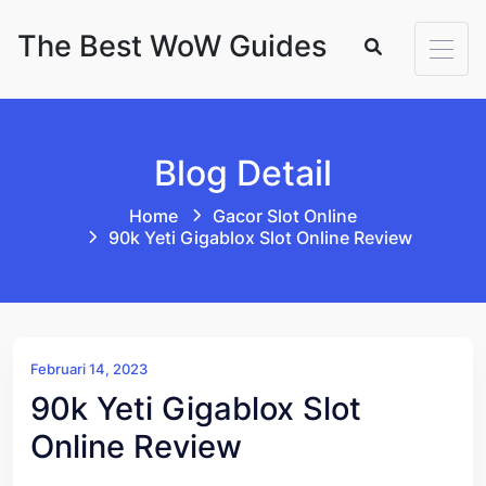
Skip to content
The Best WoW Guides
Blog Detail
Home
Gacor Slot Online
90k Yeti Gigablox Slot Online Review
Februari 14, 2023
90k Yeti Gigablox Slot
Online Review