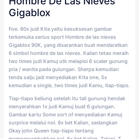
Hombre De Las Nieves
Gigablox
five. 80x judi Kita yaitu kesuksesan gambar
terkemuka serius sport Hombre de las nieves
Gigablox 90K, yang disarankan buat mendaratkan
6 simbol hombre de las nieves. Kalian tetao meraih
two times judi Kamuj utk melapisi 6 scaler gunung
pria / wanita pada gulungan. Sherpa kemudian
tenda salju jadi menyediakan Kita one, 5x
kemudian a single, two times judi Kamu, tiap-tiapo.
Tiap-tiapo beliung setelah itu tali gunung hendak
menyerahkan 1x judi Kamuj buat 6 gulungan.
Gambar kartu Some sort of menyediakan Kamuj
surprice melalui nol. 8x bet Kalian, sedangkan
Okay john Queen tiap-tiapo tentang
mempersembahkan nol. 5x bet Kalian. Tetapi, T