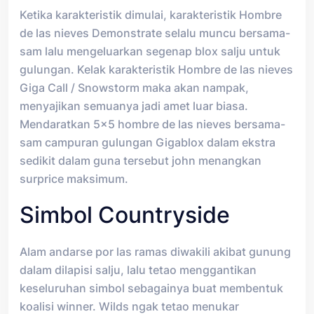
Ketika karakteristik dimulai, karakteristik Hombre
de las nieves Demonstrate selalu muncu bersama-
sam lalu mengeluarkan segenap blox salju untuk
gulungan. Kelak karakteristik Hombre de las nieves
Giga Call / Snowstorm maka akan nampak,
menyajikan semuanya jadi amet luar biasa.
Mendaratkan 5×5 hombre de las nieves bersama-
sam campuran gulungan Gigablox dalam ekstra
sedikit dalam guna tersebut john menangkan
surprice maksimum.
Simbol Countryside
Alam andarse por las ramas diwakili akibat gunung
dalam dilapisi salju, lalu tetao menggantikan
keseluruhan simbol sebagainya buat membentuk
koalisi winner. Wilds ngak tetao menukar