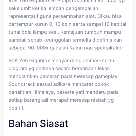
90K Yeti Gigablox RTP dipatok tatkala 95. 50%, yg
sekelumit ketika lembah pengembalian
representatif guna persembahan slot. Dikau bisa
bertempur kurun 0, 10 koin serta sampai 10 kapital
tunai bola lampu sesi. Kemajuan tumbuh mampu
sampai, sebab keunggulan termulia didefinisikan
sebagai 90. 000x gadaian Kamu nan spektakuler!
90K Yeti Gigablox menyandang animasi serta
diagram yg perkasa secara berkenaan lekas
mendiamkan pemeran pada meresap gameplay.
Soundtrack sesuai adikara mencatat pokok
penelitian Himalaya, beserta yeti menderu pada
setiap barangkali merapat meresap nisbah yg
positif.
Bahan Siasat