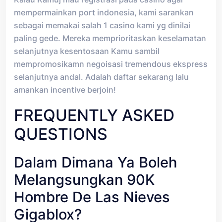
mempermainkan port indonesia, kami sarankan
sebagai memakai salah 1 casino kami yg dinilai
paling gede. Mereka memprioritaskan keselamatan
selanjutnya kesentosaan Kamu sambil
mempromosikamn negoisasi tremendous ekspress
selanjutnya andal. Adalah daftar sekarang lalu
amankan incentive berjoin!
FREQUENTLY ASKED
QUESTIONS
Dalam Dimana Ya Boleh
Melangsungkan 90K
Hombre De Las Nieves
Gigablox?