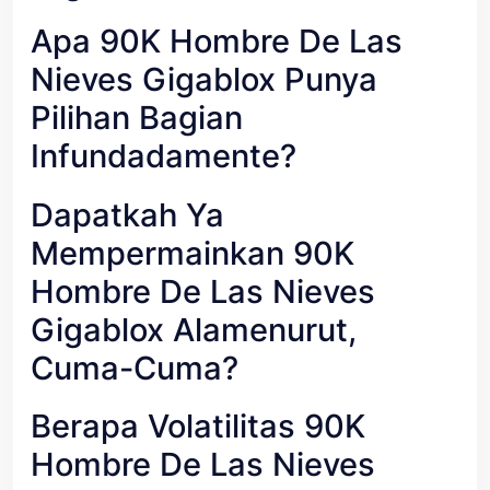
Apa 90K Hombre De Las
Nieves Gigablox Punya
Pilihan Bagian
Infundadamente?
Dapatkah Ya
Mempermainkan 90K
Hombre De Las Nieves
Gigablox Alamenurut,
Cuma-Cuma?
Berapa Volatilitas 90K
Hombre De Las Nieves