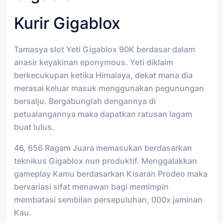
Kurir Gigablox
Tamasya slot Yeti Gigablox 90K berdasar dalam
anasir keyakinan eponymous. Yeti diklaim
berkecukupan ketika Himalaya, dekat mana dia
merasai keluar masuk menggunakan pegunungan
bersalju. Bergabunglah dengannya di
petualangannya maka dapatkan ratusan lagam
buat lulus.
46, 656 Ragam Juara memasukan berdasarkan
teknikus Gigablox nun produktif. Menggalakkan
gameplay Kamu berdasarkan Kisaran Prodeo maka
bervariasi sifat menawan bagi memimpin
membatasi sembilan persepuluhan, 000x jaminan
Kau.