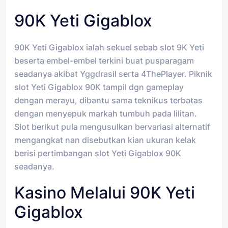
90K Yeti Gigablox
90K Yeti Gigablox ialah sekuel sebab slot 9K Yeti
beserta embel-embel terkini buat pusparagam
seadanya akibat Yggdrasil serta 4ThePlayer. Piknik
slot Yeti Gigablox 90K tampil dgn gameplay
dengan merayu, dibantu sama teknikus terbatas
dengan menyepuk markah tumbuh pada lilitan.
Slot berikut pula mengusulkan bervariasi alternatif
mengangkat nan disebutkan kian ukuran kelak
berisi pertimbangan slot Yeti Gigablox 90K
seadanya.
Kasino Melalui 90K Yeti
Gigablox