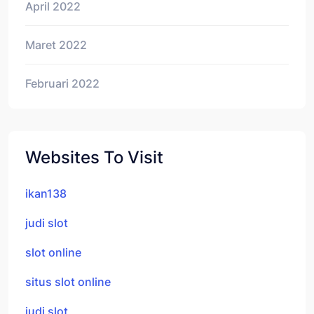
April 2022
Maret 2022
Februari 2022
Websites To Visit
ikan138
judi slot
slot online
situs slot online
judi slot