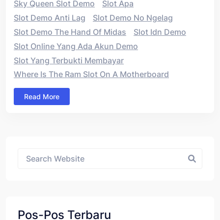
Sky Queen Slot Demo
Slot Apa
Slot Demo Anti Lag
Slot Demo No Ngelag
Slot Demo The Hand Of Midas
Slot Idn Demo
Slot Online Yang Ada Akun Demo
Slot Yang Terbukti Membayar
Where Is The Ram Slot On A Motherboard
Read More
Asides
Pos-Pos Terbaru