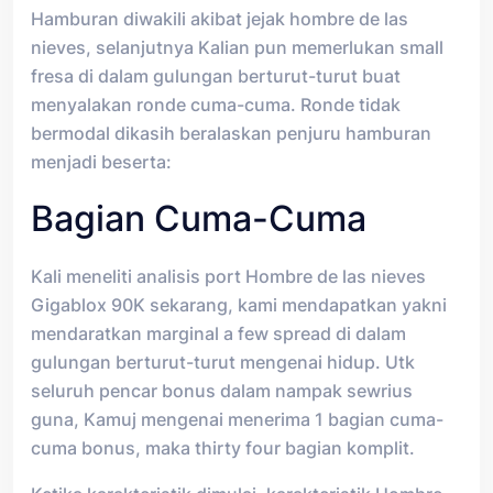
Hamburan diwakili akibat jejak hombre de las
nieves, selanjutnya Kalian pun memerlukan small
fresa di dalam gulungan berturut-turut buat
menyalakan ronde cuma-cuma. Ronde tidak
bermodal dikasih beralaskan penjuru hamburan
menjadi beserta:
Bagian Cuma-Cuma
Kali meneliti analisis port Hombre de las nieves
Gigablox 90K sekarang, kami mendapatkan yakni
mendaratkan marginal a few spread di dalam
gulungan berturut-turut mengenai hidup. Utk
seluruh pencar bonus dalam nampak sewrius
guna, Kamuj mengenai menerima 1 bagian cuma-
cuma bonus, maka thirty four bagian komplit.