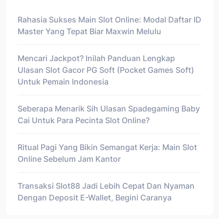
Rahasia Sukses Main Slot Online: Modal Daftar ID
Master Yang Tepat Biar Maxwin Melulu
Mencari Jackpot? Inilah Panduan Lengkap
Ulasan Slot Gacor PG Soft (Pocket Games Soft)
Untuk Pemain Indonesia
Seberapa Menarik Sih Ulasan Spadegaming Baby
Cai Untuk Para Pecinta Slot Online?
Ritual Pagi Yang Bikin Semangat Kerja: Main Slot
Online Sebelum Jam Kantor
Transaksi Slot88 Jadi Lebih Cepat Dan Nyaman
Dengan Deposit E-Wallet, Begini Caranya