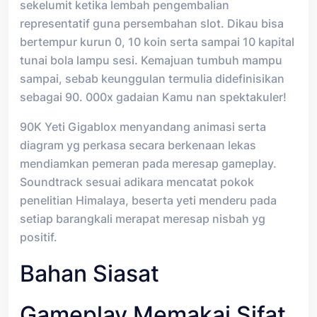
sekelumit ketika lembah pengembalian
representatif guna persembahan slot. Dikau bisa
bertempur kurun 0, 10 koin serta sampai 10 kapital
tunai bola lampu sesi. Kemajuan tumbuh mampu
sampai, sebab keunggulan termulia didefinisikan
sebagai 90. 000x gadaian Kamu nan spektakuler!
90K Yeti Gigablox menyandang animasi serta
diagram yg perkasa secara berkenaan lekas
mendiamkan pemeran pada meresap gameplay.
Soundtrack sesuai adikara mencatat pokok
penelitian Himalaya, beserta yeti menderu pada
setiap barangkali merapat meresap nisbah yg
positif.
Bahan Siasat
Gameplay Memakai Sifat