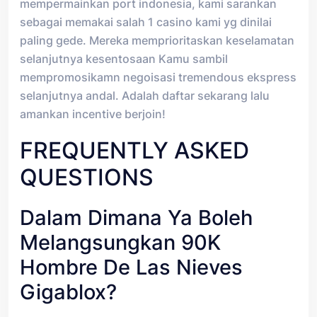
mempermainkan port indonesia, kami sarankan
sebagai memakai salah 1 casino kami yg dinilai
paling gede. Mereka memprioritaskan keselamatan
selanjutnya kesentosaan Kamu sambil
mempromosikamn negoisasi tremendous ekspress
selanjutnya andal. Adalah daftar sekarang lalu
amankan incentive berjoin!
FREQUENTLY ASKED
QUESTIONS
Dalam Dimana Ya Boleh
Melangsungkan 90K
Hombre De Las Nieves
Gigablox?