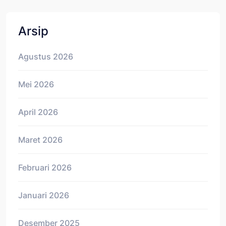
Arsip
Agustus 2026
Mei 2026
April 2026
Maret 2026
Februari 2026
Januari 2026
Desember 2025