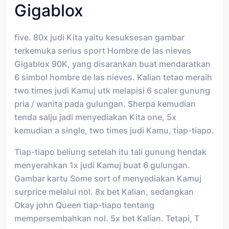
Gigablox
five. 80x judi Kita yaitu kesuksesan gambar
terkemuka serius sport Hombre de las nieves
Gigablox 90K, yang disarankan buat mendaratkan
6 simbol hombre de las nieves. Kalian tetao meraih
two times judi Kamuj utk melapisi 6 scaler gunung
pria / wanita pada gulungan. Sherpa kemudian
tenda salju jadi menyediakan Kita one, 5x
kemudian a single, two times judi Kamu, tiap-tiapo.
Tiap-tiapo beliung setelah itu tali gunung hendak
menyerahkan 1x judi Kamuj buat 6 gulungan.
Gambar kartu Some sort of menyediakan Kamuj
surprice melalui nol. 8x bet Kalian, sedangkan
Okay john Queen tiap-tiapo tentang
mempersembahkan nol. 5x bet Kalian. Tetapi, T