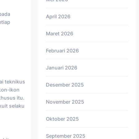
pada
April 2026
etiap
Maret 2026
Februari 2026
Januari 2026
ai teknikus
Desember 2025
kon-ikon
khusus itu.
November 2025
uit selaku
Oktober 2025
September 2025