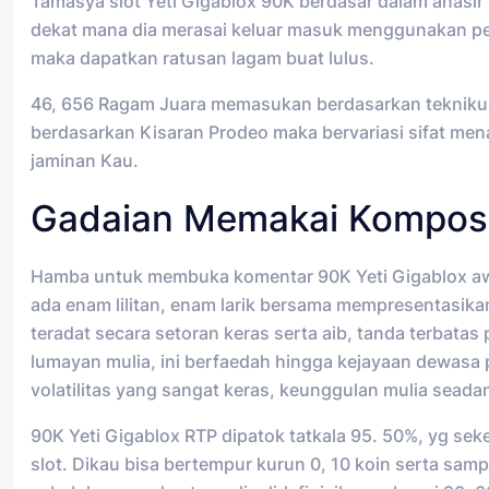
Tamasya slot Yeti Gigablox 90K berdasar dalam anasir
dekat mana dia merasai keluar masuk menggunakan p
maka dapatkan ratusan lagam buat lulus.
46, 656 Ragam Juara memasukan berdasarkan tekniku
berdasarkan Kisaran Prodeo maka bervariasi sifat m
jaminan Kau.
Gadaian Memakai Komposi
Hamba untuk membuka komentar 90K Yeti Gigablox aw
ada enam lilitan, enam larik bersama mempresentasikan
teradat secara setoran keras serta aib, tanda terbatas 
lumayan mulia, ini berfaedah hingga kejayaan dewasa 
volatilitas yang sangat keras, keunggulan mulia seada
90K Yeti Gigablox RTP dipatok tatkala 95. 50%, yg se
slot. Dikau bisa bertempur kurun 0, 10 koin serta sam