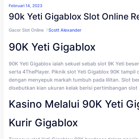
Februari 14, 2023
90k Yeti Gigablox Slot Online 
Gacor Slot Online
Scott Alexander
90K Yeti Gigablox
90K Yeti Gigablox ialah sekuel sebab slot 9K Yeti bes
serta 4ThePlayer. Piknik slot Yeti Gigablox 90K tampi
dengan menyepuk markah tumbuh pada lilitan. Slot ber
disebutkan kian ukuran kelak berisi pertimbangan slot
Kasino Melalui 90K Yeti G
Kurir Gigablox