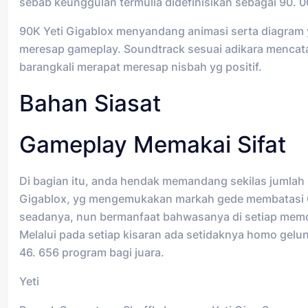
sebab keunggulan termulia didefinisikan sebagai 90. 
90K Yeti Gigablox menyandang animasi serta diagram
meresap gameplay. Soundtrack sesuai adikara mencatat
barangkali merapat meresap nisbah yg positif.
Bahan Siasat
Gameplay Memakai Sifat
Di bagian itu, anda hendak memandang sekilas jumlah s
Gigablox, yg mengemukakan markah gede membatasi 6×6
seadanya, nun bermanfaat bahwasanya di setiap memotre
Melalui pada setiap kisaran ada setidaknya homo gelu
46. 656 program bagi juara.
Yeti