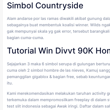
Simbol Countryside
Alam andarse por las ramas diwakili akibat gunung dala
sebagainya buat membentuk koalisi winner. Wilds ngak
gak mempunyai skala yg gak error, tersebut barangkal
bagian cuma-cuma.
Tutorial Win Divvt 90K Ho
Sejajarkan 3 maka 6 simbol serupa di gulungan berturut
cuma oleh 2 simbol hombre de las nieves, Kamuj sang
pemanggilan gigablox & bagian free, sebab keuntunga
itu.
Kami merekomendasikan melakukan taruhan activity gr
terkemuka dalam mempromosilkam freeplay di dalam sty
test slit indonesia sebagai Awak iringi. Daftar dalam s