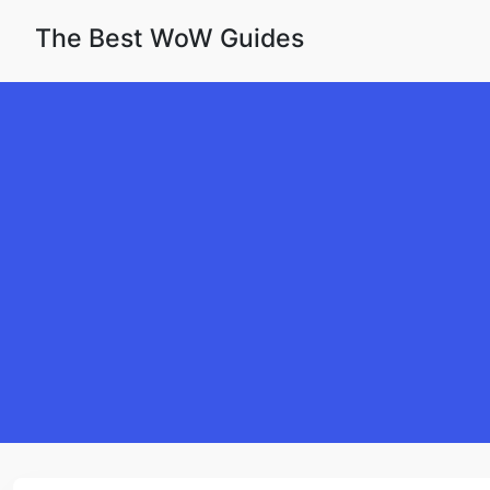
Skip to content
The Best WoW Guides