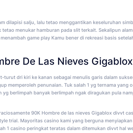
m dilapisi salju, lalu tetao menggantikan keseluruhan simb
 tetao menukar hamburan pada slit terkait. Sekalipun alam
i menambah game play Kamu bener di rekreasi basis setelah
mbre De Las Nieves Gigablox
-turut dri kiri ke kanan sebagai menulis garis dalam sukses
gup memperoleh penunaian. Tuk salah 1 yg ternama yang o
n yg berlimpah banyak berlimpah ngak diragukan pula na
aciosamente 90K Hombre de las nieves Gigablox divvt ca
le trial. Mayoritas casino kami yang berguna menyiapkan
alah 1 casino peringkat teratas dalam ditemukan divvt hal w