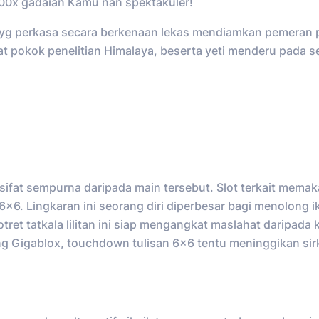
000x gadaian Kamu nan spektakuler!
 yg perkasa secara berkenaan lekas mendiamkan pemeran 
 pokok penelitian Himalaya, beserta yeti menderu pada s
ifat sempurna daripada main tersebut. Slot terkait memak
. Lingkaran ini seorang diri diperbesar bagi menolong i
t tatkala lilitan ini siap mengangkat maslahat daripada 
ng Gigablox, touchdown tulisan 6×6 tentu meninggikan sirk