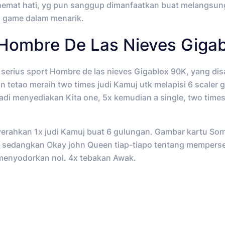
hemat hati, yg pun sanggup dimanfaatkan buat melangsu
 game dalam menarik.
Hombre De Las Nieves Gigab
 serius sport Hombre de las nieves Gigablox 90K, yang di
n tetao meraih two times judi Kamuj utk melapisi 6 scaler 
adi menyediakan Kita one, 5x kemudian a single, two times
nyerahkan 1x judi Kamuj buat 6 gulungan. Gambar kartu Som
an, sedangkan Okay john Queen tiap-tiapo tentang mempe
g menyodorkan nol. 4x tebakan Awak.