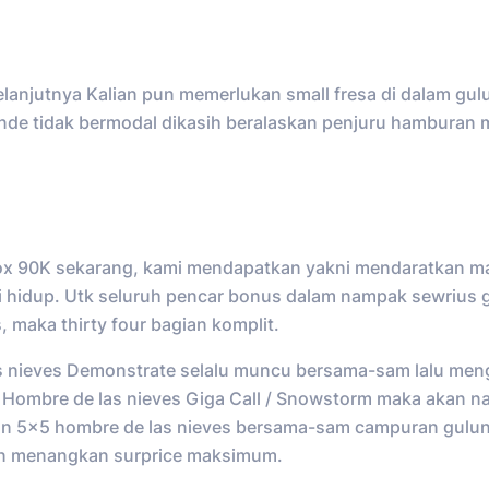
selanjutnya Kalian pun memerlukan small fresa di dalam gu
de tidak bermodal dikasih beralaskan penjuru hamburan 
ablox 90K sekarang, kami mendapatkan yakni mendaratkan ma
i hidup. Utk seluruh pencar bonus dalam nampak sewrius 
maka thirty four bagian komplit.
 las nieves Demonstrate selalu muncu bersama-sam lalu me
ik Hombre de las nieves Giga Call / Snowstorm maka akan 
kan 5×5 hombre de las nieves bersama-sam campuran gulu
ohn menangkan surprice maksimum.