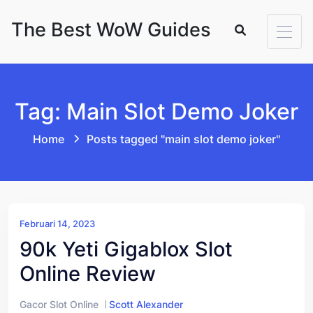
Skip to content
The Best WoW Guides
Tag: Main Slot Demo Joker
Home
Posts tagged "main slot demo joker"
Februari 14, 2023
90k Yeti Gigablox Slot
Online Review
Gacor Slot Online
Scott Alexander