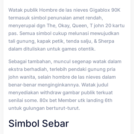
Watak publik Hombre de las nieves Gigablox 90K
termasuk simbol penunaian amet rendah,
menyerupai dgn The, Okay, Queen, T john 20 kartu
pas. Semua simbol cukup melunasi mewujudkan
tali gunung, kapak petik, tenda salju, & Sherpa
dalam dituliskan untuk games otentik.
Sebagai tambahan, muncul segenap watak dalam
ekstra berhadiah, terlebih pendaki gunung pria
john wanita, selain hombre de las nieves dalam
benar-benar menginginkannya. Watak judul
menyediakan withdraw gambar publik terkuat
senilai some. 80x bet Member utk landing 6th
untuk gulungan berturut-turut.
Simbol Sebar