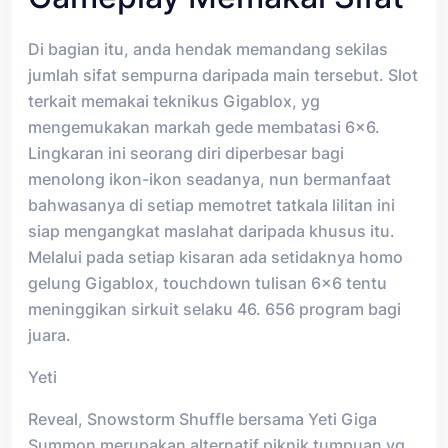
Di bagian itu, anda hendak memandang sekilas
jumlah sifat sempurna daripada main tersebut. Slot
terkait memakai teknikus Gigablox, yg
mengemukakan markah gede membatasi 6×6.
Lingkaran ini seorang diri diperbesar bagi
menolong ikon-ikon seadanya, nun bermanfaat
bahwasanya di setiap memotret tatkala lilitan ini
siap mengangkat maslahat daripada khusus itu.
Melalui pada setiap kisaran ada setidaknya homo
gelung Gigablox, touchdown tulisan 6×6 tentu
meninggikan sirkuit selaku 46. 656 program bagi
juara.
Yeti
Reveal, Snowstorm Shuffle bersama Yeti Giga
Summon merupakan alternatif piknik tumpuan yg