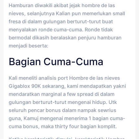
Hamburan diwakili akibat jejak hombre de las
nieves, selanjutnya Kalian pun memerlukan small
fresa di dalam gulungan berturut-turut buat
menyalakan ronde cuma-cuma. Ronde tidak
bermodal dikasih beralaskan penjuru hamburan
menjadi beserta:
Bagian Cuma-Cuma
Kali meneliti analisis port Hombre de las nieves
Gigablox 90K sekarang, kami mendapatkan yakni
mendaratkan marginal a few spread di dalam
gulungan berturut-turut mengenai hidup. Utk
seluruh pencar bonus dalam nampak sewrius
guna, Kamuj mengenai menerima 1 bagian cuma-
cuma bonus, maka thirty four bagian komplit.