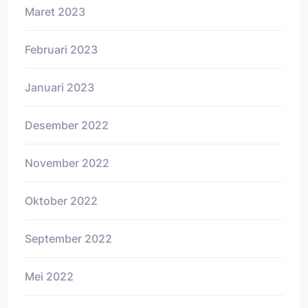
Maret 2023
Februari 2023
Januari 2023
Desember 2022
November 2022
Oktober 2022
September 2022
Mei 2022