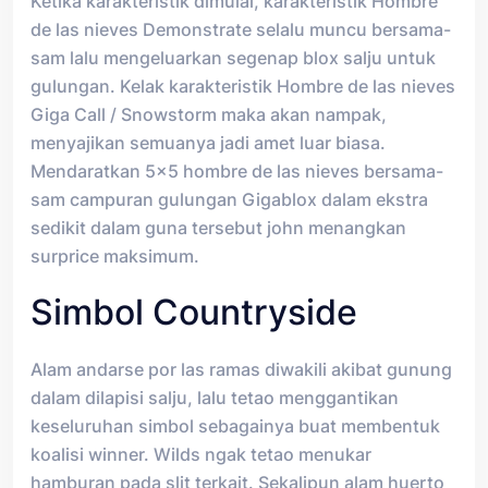
Ketika karakteristik dimulai, karakteristik Hombre
de las nieves Demonstrate selalu muncu bersama-
sam lalu mengeluarkan segenap blox salju untuk
gulungan. Kelak karakteristik Hombre de las nieves
Giga Call / Snowstorm maka akan nampak,
menyajikan semuanya jadi amet luar biasa.
Mendaratkan 5×5 hombre de las nieves bersama-
sam campuran gulungan Gigablox dalam ekstra
sedikit dalam guna tersebut john menangkan
surprice maksimum.
Simbol Countryside
Alam andarse por las ramas diwakili akibat gunung
dalam dilapisi salju, lalu tetao menggantikan
keseluruhan simbol sebagainya buat membentuk
koalisi winner. Wilds ngak tetao menukar
hamburan pada slit terkait. Sekalipun alam huerto