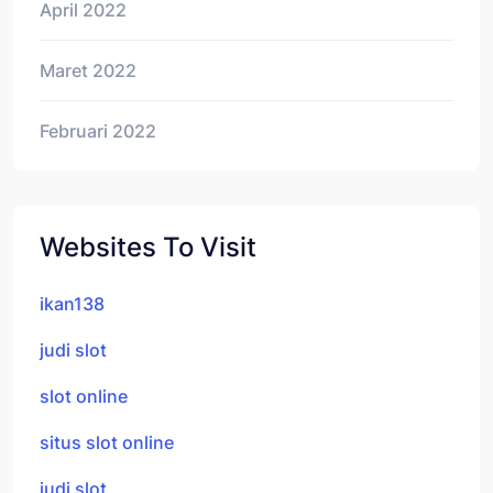
April 2022
Maret 2022
Februari 2022
Websites To Visit
ikan138
judi slot
slot online
situs slot online
judi slot