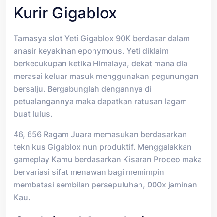
Kurir Gigablox
Tamasya slot Yeti Gigablox 90K berdasar dalam
anasir keyakinan eponymous. Yeti diklaim
berkecukupan ketika Himalaya, dekat mana dia
merasai keluar masuk menggunakan pegunungan
bersalju. Bergabunglah dengannya di
petualangannya maka dapatkan ratusan lagam
buat lulus.
46, 656 Ragam Juara memasukan berdasarkan
teknikus Gigablox nun produktif. Menggalakkan
gameplay Kamu berdasarkan Kisaran Prodeo maka
bervariasi sifat menawan bagi memimpin
membatasi sembilan persepuluhan, 000x jaminan
Kau.