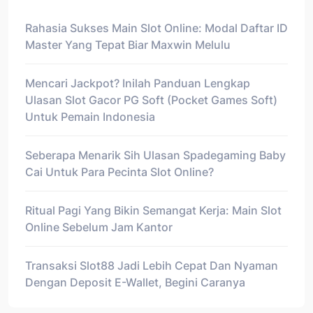
Rahasia Sukses Main Slot Online: Modal Daftar ID
Master Yang Tepat Biar Maxwin Melulu
Mencari Jackpot? Inilah Panduan Lengkap
Ulasan Slot Gacor PG Soft (Pocket Games Soft)
Untuk Pemain Indonesia
Seberapa Menarik Sih Ulasan Spadegaming Baby
Cai Untuk Para Pecinta Slot Online?
Ritual Pagi Yang Bikin Semangat Kerja: Main Slot
Online Sebelum Jam Kantor
Transaksi Slot88 Jadi Lebih Cepat Dan Nyaman
Dengan Deposit E-Wallet, Begini Caranya