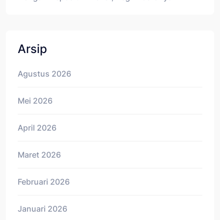
Arsip
Agustus 2026
Mei 2026
April 2026
Maret 2026
Februari 2026
Januari 2026