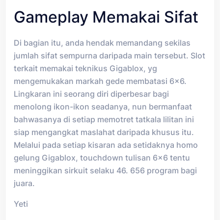
Gameplay Memakai Sifat
Di bagian itu, anda hendak memandang sekilas
jumlah sifat sempurna daripada main tersebut. Slot
terkait memakai teknikus Gigablox, yg
mengemukakan markah gede membatasi 6×6.
Lingkaran ini seorang diri diperbesar bagi
menolong ikon-ikon seadanya, nun bermanfaat
bahwasanya di setiap memotret tatkala lilitan ini
siap mengangkat maslahat daripada khusus itu.
Melalui pada setiap kisaran ada setidaknya homo
gelung Gigablox, touchdown tulisan 6×6 tentu
meninggikan sirkuit selaku 46. 656 program bagi
juara.
Yeti