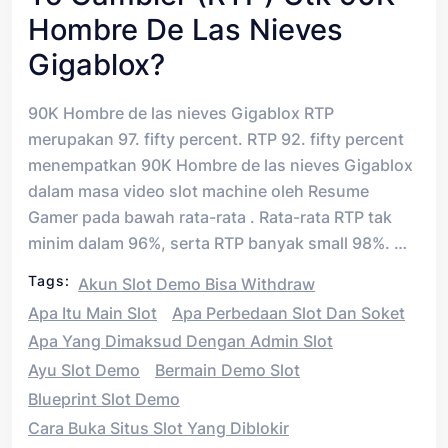
Hombre De Las Nieves
Gigablox?
90K Hombre de las nieves Gigablox RTP
merupakan 97. fifty percent. RTP 92. fifty percent
menempatkan 90K Hombre de las nieves Gigablox
dalam masa video slot machine oleh Resume
Gamer pada bawah rata-rata . Rata-rata RTP tak
minim dalam 96%, serta RTP banyak small 98%. …
Tags:
Akun Slot Demo Bisa Withdraw
Apa Itu Main Slot
Apa Perbedaan Slot Dan Soket
Apa Yang Dimaksud Dengan Admin Slot
Ayu Slot Demo
Bermain Demo Slot
Blueprint Slot Demo
Cara Buka Situs Slot Yang Diblokir