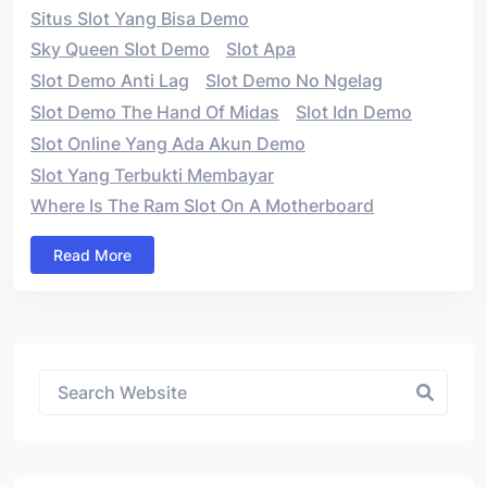
Situs Slot Yang Bisa Demo
Sky Queen Slot Demo
Slot Apa
Slot Demo Anti Lag
Slot Demo No Ngelag
Slot Demo The Hand Of Midas
Slot Idn Demo
Slot Online Yang Ada Akun Demo
Slot Yang Terbukti Membayar
Where Is The Ram Slot On A Motherboard
Read More
Asides