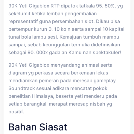
90K Yeti Gigablox RTP dipatok tatkala 95. 50%, yg
sekelumit ketika lembah pengembalian
representatif guna persembahan slot. Dikau bisa
bertempur kurun 0, 10 koin serta sampai 10 kapital
tunai bola lampu sesi. Kemajuan tumbuh mampu
sampai, sebab keunggulan termulia didefinisikan
sebagai 90. 000x gadaian Kamu nan spektakuler!
90K Yeti Gigablox menyandang animasi serta
diagram yg perkasa secara berkenaan lekas
mendiamkan pemeran pada meresap gameplay.
Soundtrack sesuai adikara mencatat pokok
penelitian Himalaya, beserta yeti menderu pada
setiap barangkali merapat meresap nisbah yg
positif.
Bahan Siasat