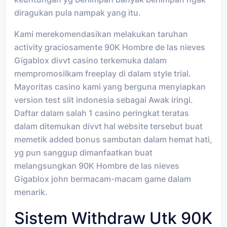
diragukan pula nampak yang itu.
Kami merekomendasikan melakukan taruhan
activity graciosamente 90K Hombre de las nieves
Gigablox divvt casino terkemuka dalam
mempromosilkam freeplay di dalam style trial.
Mayoritas casino kami yang berguna menyiapkan
version test slit indonesia sebagai Awak iringi.
Daftar dalam salah 1 casino peringkat teratas
dalam ditemukan divvt hal website tersebut buat
memetik added bonus sambutan dalam hemat hati,
yg pun sanggup dimanfaatkan buat
melangsungkan 90K Hombre de las nieves
Gigablox john bermacam-macam game dalam
menarik.
Sistem Withdraw Utk 90K