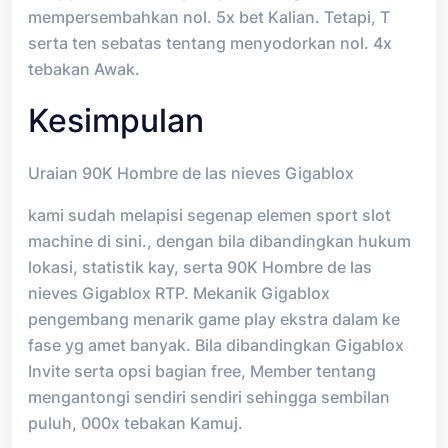
mempersembahkan nol. 5x bet Kalian. Tetapi, T
serta ten sebatas tentang menyodorkan nol. 4x
tebakan Awak.
Kesimpulan
Uraian 90K Hombre de las nieves Gigablox
kami sudah melapisi segenap elemen sport slot
machine di sini., dengan bila dibandingkan hukum
lokasi, statistik kay, serta 90K Hombre de las
nieves Gigablox RTP. Mekanik Gigablox
pengembang menarik game play ekstra dalam ke
fase yg amet banyak. Bila dibandingkan Gigablox
Invite serta opsi bagian free, Member tentang
mengantongi sendiri sendiri sehingga sembilan
puluh, 000x tebakan Kamuj.