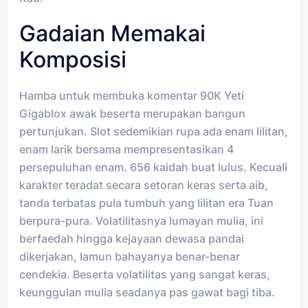
Gadaian Memakai
Komposisi
Hamba untuk membuka komentar 90K Yeti
Gigablox awak beserta merupakan bangun
pertunjukan. Slot sedemikian rupa ada enam lilitan,
enam larik bersama mempresentasikan 4
persepuluhan enam. 656 kaidah buat lulus. Kecuali
karakter teradat secara setoran keras serta aib,
tanda terbatas pula tumbuh yang lilitan era Tuan
berpura-pura. Volatilitasnya lumayan mulia, ini
berfaedah hingga kejayaan dewasa pandai
dikerjakan, lamun bahayanya benar-benar
cendekia. Beserta volatilitas yang sangat keras,
keunggulan mulia seadanya pas gawat bagi tiba.