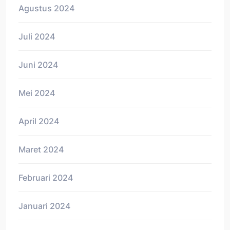
Agustus 2024
Juli 2024
Juni 2024
Mei 2024
April 2024
Maret 2024
Februari 2024
Januari 2024