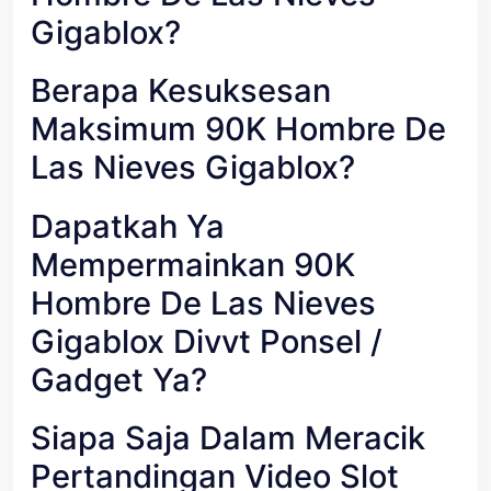
Gigablox?
Berapa Kesuksesan
Maksimum 90K Hombre De
Las Nieves Gigablox?
Dapatkah Ya
Mempermainkan 90K
Hombre De Las Nieves
Gigablox Divvt Ponsel /
Gadget Ya?
Siapa Saja Dalam Meracik
Pertandingan Video Slot