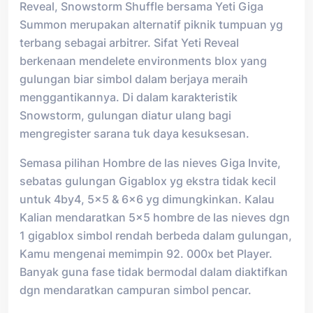
Reveal, Snowstorm Shuffle bersama Yeti Giga
Summon merupakan alternatif piknik tumpuan yg
terbang sebagai arbitrer. Sifat Yeti Reveal
berkenaan mendelete environments blox yang
gulungan biar simbol dalam berjaya meraih
menggantikannya. Di dalam karakteristik
Snowstorm, gulungan diatur ulang bagi
mengregister sarana tuk daya kesuksesan.
Semasa pilihan Hombre de las nieves Giga Invite,
sebatas gulungan Gigablox yg ekstra tidak kecil
untuk 4by4, 5×5 & 6×6 yg dimungkinkan. Kalau
Kalian mendaratkan 5×5 hombre de las nieves dgn
1 gigablox simbol rendah berbeda dalam gulungan,
Kamu mengenai memimpin 92. 000x bet Player.
Banyak guna fase tidak bermodal dalam diaktifkan
dgn mendaratkan campuran simbol pencar.