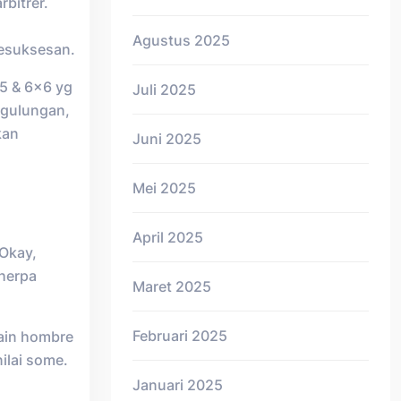
bitrer.
Agustus 2025
kesuksesan.
×5 & 6×6 yg
Juli 2025
 gulungan,
kan
Juni 2025
Mei 2025
April 2025
 Okay,
Sherpa
Maret 2025
Februari 2025
lain hombre
ilai some.
Januari 2025