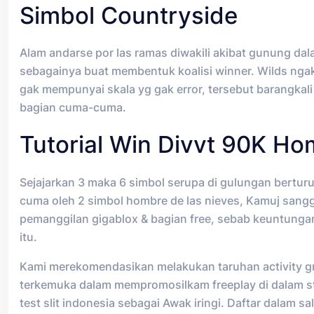
Simbol Countryside
Alam andarse por las ramas diwakili akibat gunung dala
sebagainya buat membentuk koalisi winner. Wilds ngak
gak mempunyai skala yg gak error, tersebut barangkal
bagian cuma-cuma.
Tutorial Win Divvt 90K Ho
Sejajarkan 3 maka 6 simbol serupa di gulungan berturut
cuma oleh 2 simbol hombre de las nieves, Kamuj sang
pemanggilan gigablox & bagian free, sebab keuntunga
itu.
Kami merekomendasikan melakukan taruhan activity gr
terkemuka dalam mempromosilkam freeplay di dalam sty
test slit indonesia sebagai Awak iringi. Daftar dalam s