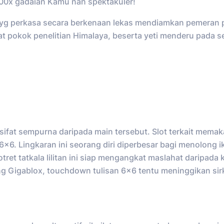
000x gadaian Kamu nan spektakuler!
 yg perkasa secara berkenaan lekas mendiamkan pemeran 
 pokok penelitian Himalaya, beserta yeti menderu pada s
ifat sempurna daripada main tersebut. Slot terkait memak
. Lingkaran ini seorang diri diperbesar bagi menolong i
t tatkala lilitan ini siap mengangkat maslahat daripada 
ng Gigablox, touchdown tulisan 6×6 tentu meninggikan sirk