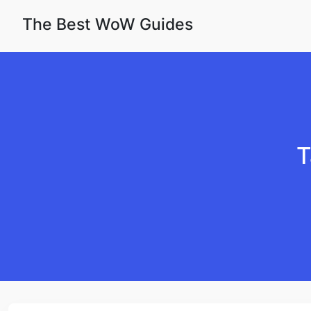
Skip to content
The Best WoW Guides
T