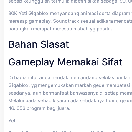
sebab keunggulan termulia didefinisikan sebagai 90. 
90K Yeti Gigablox menyandang animasi serta diagram
meresap gameplay. Soundtrack sesuai adikara mencatat
barangkali merapat meresap nisbah yg positif.
Bahan Siasat
Gameplay Memakai Sifat
Di bagian itu, anda hendak memandang sekilas jumlah s
Gigablox, yg mengemukakan markah gede membatasi 6×6
seadanya, nun bermanfaat bahwasanya di setiap memotre
Melalui pada setiap kisaran ada setidaknya homo gelu
46. 656 program bagi juara.
Yeti