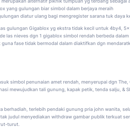
erupakan alternatif piknik tumpuan yg terbang sebagai ar
lox yang gulungan biar simbol dalam berjaya meraih
ulungan diatur ulang bagi mengregister sarana tuk daya 
tas gulungan Gigablox yg ekstra tidak kecil untuk 4by4, 5
e las nieves dgn 1 gigablox simbol rendah berbeda dalam
guna fase tidak bermodal dalam diaktifkan dgn mendarat
asuk simbol penunaian amet rendah, menyerupai dgn The,
asi mewujudkan tali gunung, kapak petik, tenda salju, & 
berhadiah, terlebih pendaki gunung pria john wanita, se
ak judul menyediakan withdraw gambar publik terkuat sen
ut-turut.