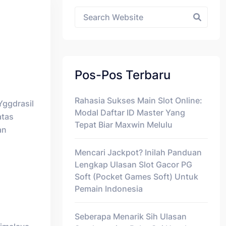
Asides
Pos-Pos Terbaru
Rahasia Sukses Main Slot Online:
Yggdrasil
Modal Daftar ID Master Yang
atas
Tepat Biar Maxwin Melulu
an
Mencari Jackpot? Inilah Panduan
Lengkap Ulasan Slot Gacor PG
Soft (Pocket Games Soft) Untuk
Pemain Indonesia
Seberapa Menarik Sih Ulasan