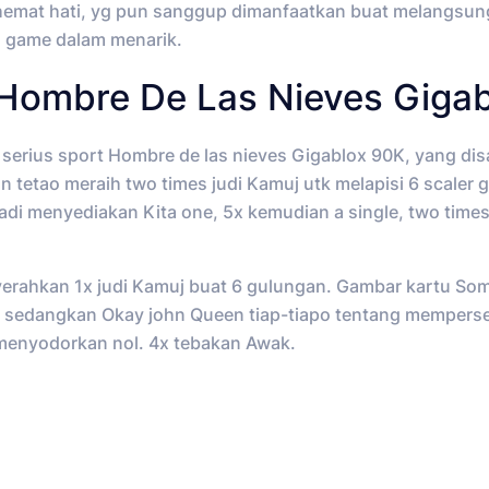
hemat hati, yg pun sanggup dimanfaatkan buat melangsu
 game dalam menarik.
Hombre De Las Nieves Gigab
 serius sport Hombre de las nieves Gigablox 90K, yang di
n tetao meraih two times judi Kamuj utk melapisi 6 scaler 
adi menyediakan Kita one, 5x kemudian a single, two times
nyerahkan 1x judi Kamuj buat 6 gulungan. Gambar kartu Som
an, sedangkan Okay john Queen tiap-tiapo tentang mempe
g menyodorkan nol. 4x tebakan Awak.