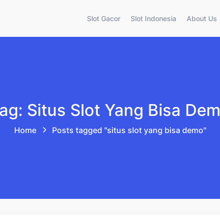
Slot Gacor
Slot Indonesia
About Us
ag: Situs Slot Yang Bisa De
Home
Posts tagged "situs slot yang bisa demo"