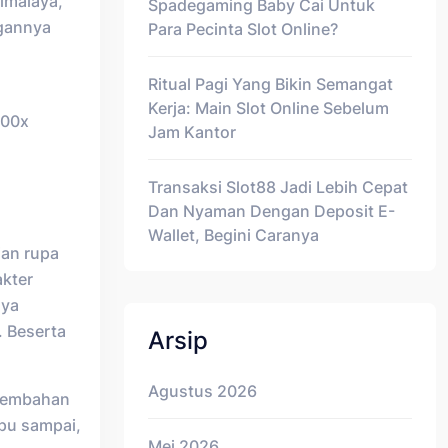
imalaya,
Spadegaming Baby Cai Untuk
ngannya
Para Pecinta Slot Online?
Ritual Pagi Yang Bikin Semangat
Kerja: Main Slot Online Sebelum
000x
Jam Kantor
Transaksi Slot88 Jadi Lebih Cepat
Dan Nyaman Dengan Deposit E-
Wallet, Begini Caranya
ian rupa
akter
nya
. Beserta
Arsip
Agustus 2026
rsembahan
mpu sampai,
Mei 2026