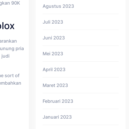
ngkan 90K
Agustus 2023
Juli 2023
lox
Juni 2023
sarankan
gunung pria
Mei 2023
 judi
April 2023
e sort of
rsembahkan
Maret 2023
Februari 2023
Januari 2023