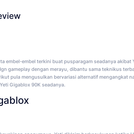
Review
erta embel-embel terkini buat pusparagam seadanya akibat 
l dgn gameplay dengan merayu, dibantu sama teknikus terb
ikut pula mengusulkan bervariasi alternatif mengangkat n
 Yeti Gigablox 90K seadanya.
igablox