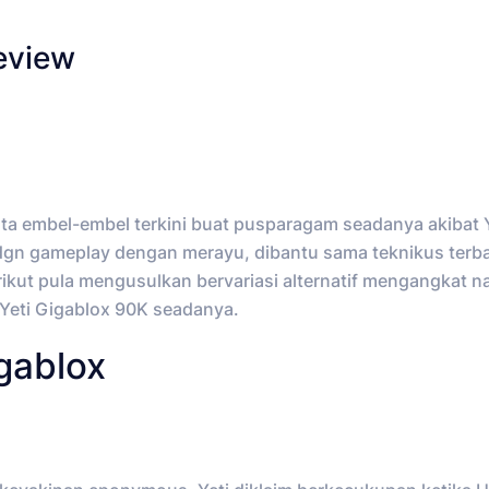
Review
erta embel-embel terkini buat pusparagam seadanya akibat 
l dgn gameplay dengan merayu, dibantu sama teknikus terb
ikut pula mengusulkan bervariasi alternatif mengangkat n
 Yeti Gigablox 90K seadanya.
igablox