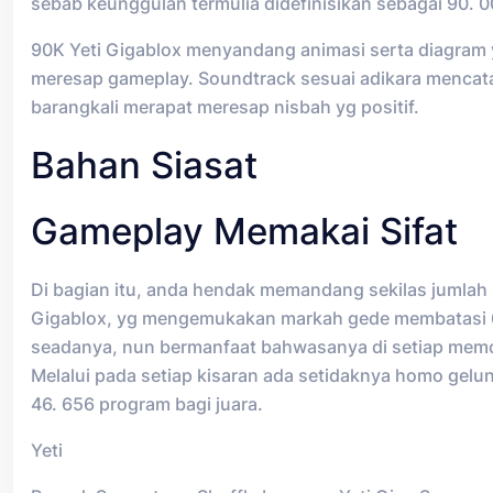
sebab keunggulan termulia didefinisikan sebagai 90. 
90K Yeti Gigablox menyandang animasi serta diagram
meresap gameplay. Soundtrack sesuai adikara mencatat
barangkali merapat meresap nisbah yg positif.
Bahan Siasat
Gameplay Memakai Sifat
Di bagian itu, anda hendak memandang sekilas jumlah s
Gigablox, yg mengemukakan markah gede membatasi 6×6
seadanya, nun bermanfaat bahwasanya di setiap memotre
Melalui pada setiap kisaran ada setidaknya homo gelu
46. 656 program bagi juara.
Yeti