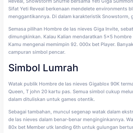
Reveal, Snowstorm Shuffle bersama Yeti Giga Summon m
Sifat Yeti Reveal berkenaan mendelete environments b
menggantikannya. Di dalam karakteristik Snowstorm, g
Semasa pilihan Hombre de las nieves Giga Invite, seba
dimungkinkan. Kalau Kalian mendaratkan 5×5 hombre d
Kamu mengenai memimpin 92. 000x bet Player. Banyak 
campuran simbol pencar.
Simbol Lumrah
Watak publik Hombre de las nieves Gigablox 90K term
Queen, T john 20 kartu pas. Semua simbol cukup melun
dalam dituliskan untuk games otentik.
Sebagai tambahan, muncul segenap watak dalam ekstra 
de las nieves dalam benar-benar menginginkannya. Wat
80x bet Member utk landing 6th untuk gulungan bertur