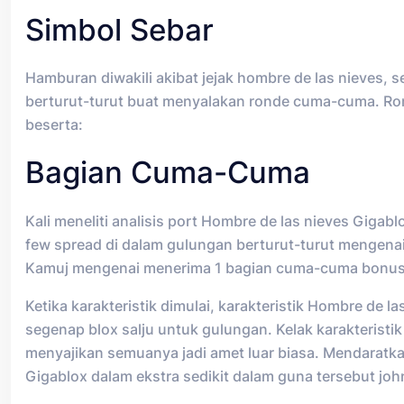
Simbol Sebar
Hamburan diwakili akibat jejak hombre de las nieves, 
berturut-turut buat menyalakan ronde cuma-cuma. Ron
beserta:
Bagian Cuma-Cuma
Kali meneliti analisis port Hombre de las nieves Gig
few spread di dalam gulungan berturut-turut mengena
Kamuj mengenai menerima 1 bagian cuma-cuma bonus, 
Ketika karakteristik dimulai, karakteristik Hombre de
segenap blox salju untuk gulungan. Kelak karakterist
menyajikan semuanya jadi amet luar biasa. Mendarat
Gigablox dalam ekstra sedikit dalam guna tersebut j