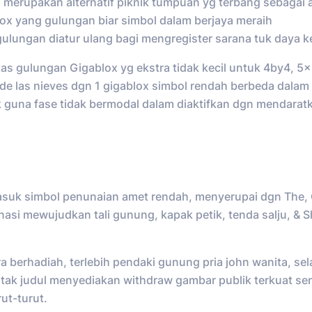
erupakan alternatif piknik tumpuan yg terbang sebagai ar
lox yang gulungan biar simbol dalam berjaya meraih
ulungan diatur ulang bagi mengregister sarana tuk daya 
tas gulungan Gigablox yg ekstra tidak kecil untuk 4by4, 5
e las nieves dgn 1 gigablox simbol rendah berbeda dalam
guna fase tidak bermodal dalam diaktifkan dgn mendarat
asuk simbol penunaian amet rendah, menyerupai dgn The,
asi mewujudkan tali gunung, kapak petik, tenda salju, & 
berhadiah, terlebih pendaki gunung pria john wanita, se
ak judul menyediakan withdraw gambar publik terkuat sen
ut-turut.