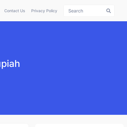
Contact Us
Privacy Policy
upiah