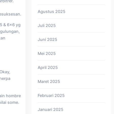
bitrer.
Agustus 2025
kesuksesan.
×5 & 6×6 yg
Juli 2025
 gulungan,
kan
Juni 2025
Mei 2025
April 2025
 Okay,
Sherpa
Maret 2025
Februari 2025
lain hombre
ilai some.
Januari 2025