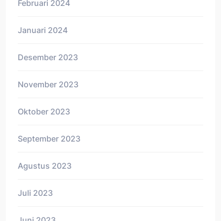
Februari 2024
Januari 2024
Desember 2023
November 2023
Oktober 2023
September 2023
Agustus 2023
Juli 2023
Juni 2023