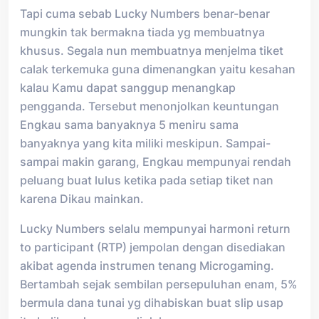
Tapi cuma sebab Lucky Numbers benar-benar
mungkin tak bermakna tiada yg membuatnya
khusus. Segala nun membuatnya menjelma tiket
calak terkemuka guna dimenangkan yaitu kesahan
kalau Kamu dapat sanggup menangkap
pengganda. Tersebut menonjolkan keuntungan
Engkau sama banyaknya 5 meniru sama
banyaknya yang kita miliki meskipun. Sampai-
sampai makin garang, Engkau mempunyai rendah
peluang buat lulus ketika pada setiap tiket nan
karena Dikau mainkan.
Lucky Numbers selalu mempunyai harmoni return
to participant (RTP) jempolan dengan disediakan
akibat agenda instrumen tenang Microgaming.
Bertambah sejak sembilan persepuluhan enam, 5%
bermula dana tunai yg dihabiskan buat slip usap