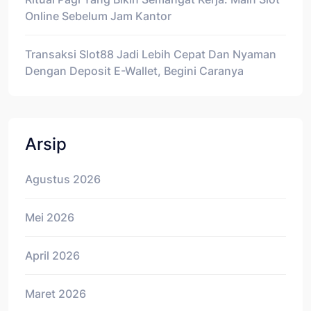
Online Sebelum Jam Kantor
Transaksi Slot88 Jadi Lebih Cepat Dan Nyaman
Dengan Deposit E-Wallet, Begini Caranya
Arsip
Agustus 2026
Mei 2026
April 2026
Maret 2026