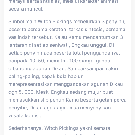
merayu serta antusias, melalui karakter animasi
secara muncul.
Simbol main Witch Pickings menelurkan 3 penyihir,
beserta bersama keraton, tarkas sintesis, bersama
vas indah tersebut. Kalau Kamu mencantumkan 3
lantaran di setiap seniwati, Engkau unggul. Di
setiap penyihir ada beserta total penggandanya,
daripada 10, 50, mematok 100 sungai ganda
dibanding agunan Dikau. Sampai-sampai makin
paling-paling, sepak bola hablur
merepresentasikan menggandakan agunan Dikau
dgn 5. 000. Meski Engkau sedang mujur buat
memasukkan slip penuh Kamu beserta getah perca
penyihir, Dikau agak-agak bisa menyanyikan
wisata komisi.
Sederhananya, Witch Pickings yakni semata