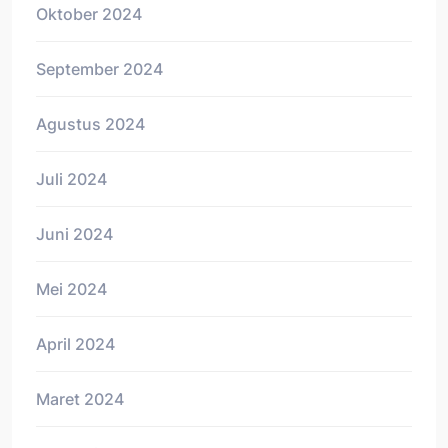
Oktober 2024
September 2024
Agustus 2024
Juli 2024
Juni 2024
Mei 2024
April 2024
Maret 2024