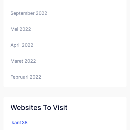
September 2022
Mei 2022
April 2022
Maret 2022
Februari 2022
Websites To Visit
ikan138