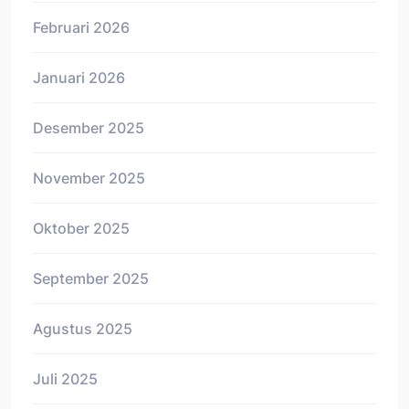
Februari 2026
Januari 2026
Desember 2025
November 2025
Oktober 2025
September 2025
Agustus 2025
Juli 2025