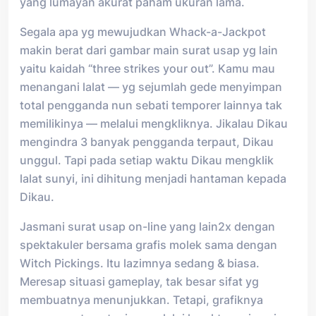
yang lumayan akurat paham ukuran lama.
Segala apa yg mewujudkan Whack-a-Jackpot
makin berat dari gambar main surat usap yg lain
yaitu kaidah “three strikes your out”. Kamu mau
menangani lalat — yg sejumlah gede menyimpan
total pengganda nun sebati temporer lainnya tak
memilikinya — melalui mengkliknya. Jikalau Dikau
mengindra 3 banyak pengganda terpaut, Dikau
unggul. Tapi pada setiap waktu Dikau mengklik
lalat sunyi, ini dihitung menjadi hantaman kepada
Dikau.
Jasmani surat usap on-line yang lain2x dengan
spektakuler bersama grafis molek sama dengan
Witch Pickings. Itu lazimnya sedang & biasa.
Meresap situasi gameplay, tak besar sifat yg
membuatnya menunjukkan. Tetapi, grafiknya