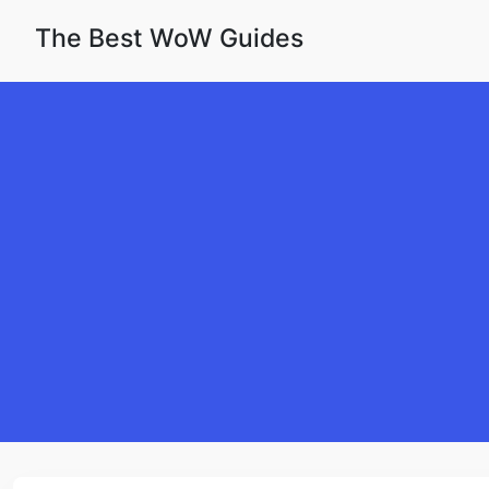
Skip to content
The Best WoW Guides