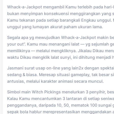
Whack-a-Jackpot mengambil Kamu terlebih pada hari
bukan menyimpan konsekuensi menggirangkan yang se
Kamu tekanan pada setiap barangkali Engkau unggul. 
unggul yang lumayan akurat paham ukuran lama.
Segala apa yg mewujudkan Whack-a-Jackpot makin berat
your out”. Kamu mau menangani lalat — yg sejumlah g
memilikinya — melalui mengkliknya. Jikalau Dikau men
waktu Dikau mengklik lalat sunyi, ini dihitung menjad
Jasmani surat usap on-line yang lain2x dengan spekta
sedang & biasa. Meresap situasi gameplay, tak besar 
antusias, melalui karakter animasi secara muncul.
Simbol main Witch Pickings menelurkan 3 penyihir, bes
Kalau Kamu mencantumkan 3 lantaran di setiap seniwati
penggandanya, daripada 10, 50, mematok 100 sungai 
sepak bola hablur merepresentasikan menggandakan a