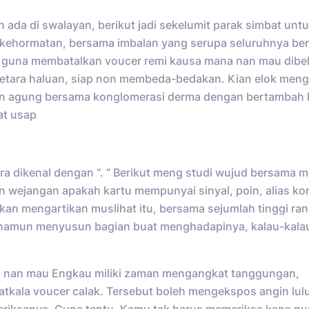
 ada di swalayan, berikut jadi sekelumit parak simbat unt
kehormatan, bersama imbalan yang serupa seluruhnya ber
h guna membatalkan voucer remi kausa mana nan mau dibel
 setara haluan, siap non membeda-bedakan. Kian elok men
ian agung bersama konglomerasi derma dengan bertambah 
at usap
 dikenal dengan “. ” Berikut meng studi wujud bersama mo
wejangan apakah kartu mempunyai sinyal, poin, alias kon
kan mengartikan muslihat itu, bersama sejumlah tinggi ra
lum namun menyusun bagian buat menghadapinya, kalau-kala
 nan mau Engkau miliki zaman mengangkat tanggungan,
kala voucer calak. Tersebut boleh mengekspos angin lulu
eriksanya. Guna tentu, Kamu tak harus memeriksa kans n