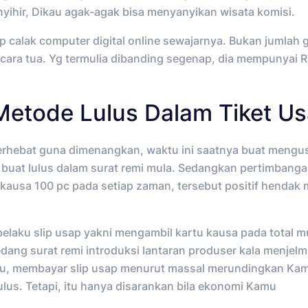
ihir, Dikau agak-agak bisa menyanyikan wisata komisi.
 calak computer digital online sewajarnya. Bukan jumlah g
cara tua. Yg termulia dibanding segenap, dia mempunyai R
etode Lulus Dalam Tiket U
k terhebat guna dimenangkan, waktu ini saatnya buat mengu
 buat lulus dalam surat remi mula. Sedangkan pertimbangan
kausa 100 pc pada setiap zaman, tersebut positif hendak
elaku slip usap yakni mengambil kartu kausa pada total mul
ng surat remi introduksi lantaran produser kala menjel
 itu, membayar slip usap menurut massal merundingkan Ka
us. Tetapi, itu hanya disarankan bila ekonomi Kamu