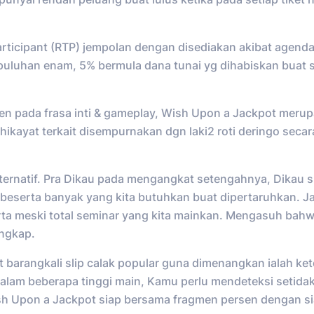
rticipant (RTP) jempolan dengan disediakan akibat agend
uluhan enam, 5% bermula dana tunai yg dihabiskan buat s
en pada frasa inti & gameplay, Wish Upon a Jackpot meru
 hikayat terkait disempurnakan dgn laki2 roti deringo secar
ernatif. Pra Dikau pada mengangkat setengahnya, Dikau s
eserta banyak yang kita butuhkan buat dipertaruhkan. J
rta meski total seminar yang kita mainkan. Mengasuh bah
ingkap.
 barangkali slip calak popular guna dimenangkan ialah ke
alam beberapa tinggi main, Kamu perlu mendeteksi setida
Wish Upon a Jackpot siap bersama fragmen persen dengan s