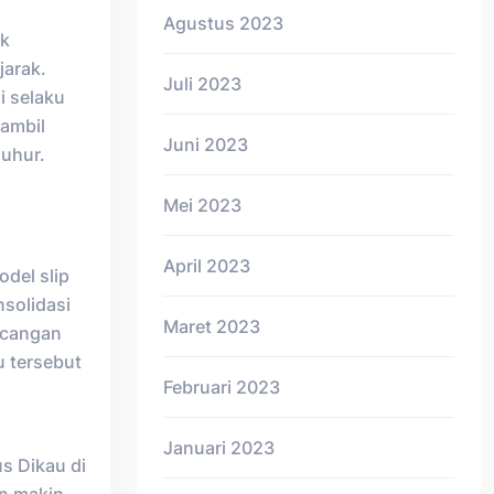
Agustus 2023
uk
jarak.
Juli 2023
i selaku
gambil
Juni 2023
luhur.
Mei 2023
April 2023
del slip
solidasi
Maret 2023
ncangan
u tersebut
Februari 2023
Januari 2023
s Dikau di
un makin