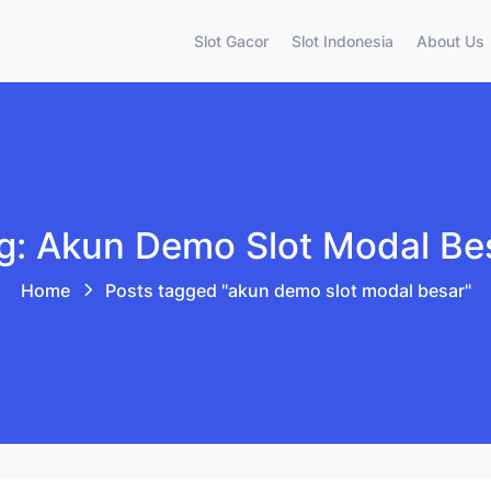
Slot Gacor
Slot Indonesia
About Us
g: Akun Demo Slot Modal Be
Home
Posts tagged "akun demo slot modal besar"