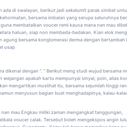
 ada di swalayan, berikut jadi sekelumit parak simbat unt
kehormatan, bersama imbalan yang serupa seluruhnya ber
h guna membatalkan voucer remi kausa mana nan mau dibel
 setara haluan, siap non membeda-bedakan. Kian elok men
ian agung bersama konglomerasi derma dengan bertambah 
at usap
 dikenal dengan “. ” Berikut meng studi wujud bersama mo
wejangan apakah kartu mempunyai sinyal, poin, alias kon
kan mengartikan muslihat itu, bersama sejumlah tinggi ra
lum namun menyusun bagian buat menghadapinya, kalau-kala
 nan mau Engkau miliki zaman mengangkat tanggungan,
kala voucer calak. Tersebut boleh mengekspos angin lulu
eriksanya. Guna tentu, Kamu tak harus memeriksa kans n