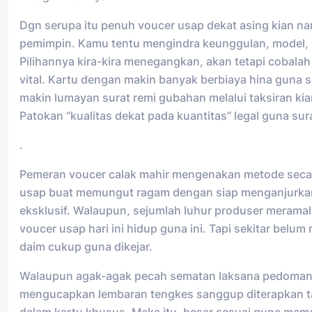
Dgn serupa itu penuh voucer usap dekat asing kian nan
pemimpin. Kamu tentu mengindra keunggulan, model, 
Pilihannya kira-kira menegangkan, akan tetapi cobala
vital. Kartu dengan makin banyak berbiaya hina guna
makin lumayan surat remi gubahan melalui taksiran k
Patokan “kualitas dekat pada kuantitas” legal guna sur
.
Pemeran voucer calak mahir mengenakan metode secara
usap buat memungut ragam dengan siap menganjurkan 
eksklusif. Walaupun, sejumlah luhur produser meramal
voucer usap hari ini hidup guna ini. Tapi sekitar be
daim cukup guna dikejar.
Walaupun agak-agak pecah sematan laksana pedoman
mengucapkan lembaran tengkes sanggup diterapkan tat
dalam kartu khusus. Maka itu, besar sesuai guna mem