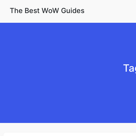
Skip to content
The Best WoW Guides
Ta