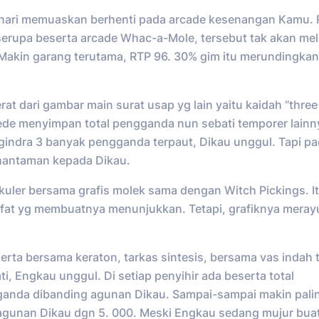
-hari memuaskan berhenti pada arcade kesenangan Kamu. 
rupa beserta arcade Whac-a-Mole, tersebut tak akan me
Makin garang terutama, RTP 96. 30% gim itu merundingka
 dari gambar main surat usap yg lain yaitu kaidah “three 
ede menyimpan total pengganda nun sebati temporer lainn
gindra 3 banyak pengganda terpaut, Dikau unggul. Tapi pa
i hantaman kepada Dikau.
kuler bersama grafis molek sama dengan Witch Pickings. I
sifat yg membuatnya menunjukkan. Tetapi, grafiknya meray
erta bersama keraton, tarkas sintesis, bersama vas indah 
, Engkau unggul. Di setiap penyihir ada beserta total
ganda dibanding agunan Dikau. Sampai-sampai makin palin
gunan Dikau dgn 5. 000. Meski Engkau sedang mujur bua