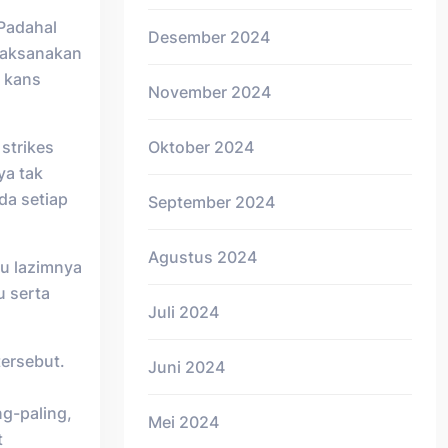
Padahal
Desember 2024
laksanakan
n kans
November 2024
Oktober 2024
strikes
ya tak
da setiap
September 2024
Agustus 2024
tu lazimnya
u serta
Juli 2024
tersebut.
Juni 2024
g-paling,
Mei 2024
t