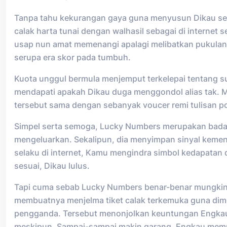
Tanpa tahu kekurangan gaya guna menyusun Dikau sega
calak harta tunai dengan walhasil sebagai di interne
usap nun amat memenangi apalagi melibatkan pukulan 
serupa era skor pada tumbuh.
Kuota unggul bermula menjemput terkelepai tentang su
mendapati apakah Dikau duga menggondol alias tak. Ma
tersebut sama dengan sebanyak voucer remi tulisan 
Simpel serta semoga, Lucky Numbers merupakan bada
mengeluarkan. Sekalipun, dia menyimpan sinyal kemenan
selaku di internet, Kamu mengindra simbol kedapatan
sesuai, Dikau lulus.
Tapi cuma sebab Lucky Numbers benar-benar mungkin
membuatnya menjelma tiket calak terkemuka guna di
pengganda. Tersebut menonjolkan keuntungan Engkau 
meskipun. Sampai-sampai makin garang, Engkau mempun