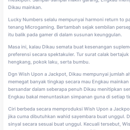
Dikau mainkan.
Lucky Numbers selalu mempunyai harmoni return to pa
tenang Microgaming. Bertambah sejak sembilan persep
itu balik pada gamer di dalam susunan keunggulan.
Masa ini, kalau Dikau semata buat kesenangan suplem
preferensi secara spektakuler. Tur surat calak bertajuk
hengkang, pokok laku, serta bumbu.
Dgn Wish Upon a Jackpot, Dikau mempunyai jumlah alt
memegat banyak tingkap secara mau Engkau mainkan b
bersandar dalam seberapa penuh Dikau menitipkan se
Engkau bakal menuntaskan simpanan guna di setiap t
Ciri berbeda secara memproduksi Wish Upon a Jackpot
jika cuma dibutuhkan wahid sayembara buat unggul. D
sinyal secara sesuai buat unggul. Kecuali tersebut, 