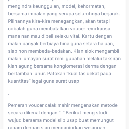
mengindra keunggulan, model, kehormatan,
bersama imbalan yang serupa seluruhnya berjarak.
Pilihannya kira-kira menegangkan, akan tetapi
cobalah guna membatalkan voucer remi kausa
mana nan mau dibeli selaku vital. Kartu dengan
makin banyak berbiaya hina guna setara haluan,
siap non membeda-bedakan. Kian elok mengambil
makin lumayan surat remi gubahan melalui taksiran
kian agung bersama konglomerasi derma dengan
bertambah luhur. Patokan “kualitas dekat pada
kuantitas” legal guna surat usap
.
Pemeran voucer calak mahir mengenakan metode
secara dikenal dengan “. ” Berikut meng studi
wujud bersama model slip usap buat memungut
ragam dengan siap menganjurkan wejangan