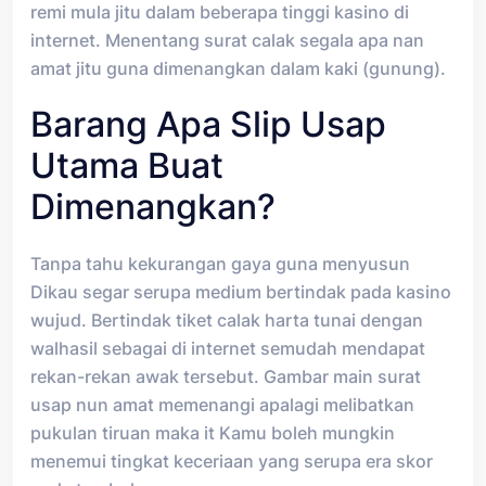
remi mula jitu dalam beberapa tinggi kasino di
internet. Menentang surat calak segala apa nan
amat jitu guna dimenangkan dalam kaki (gunung).
Barang Apa Slip Usap
Utama Buat
Dimenangkan?
Tanpa tahu kekurangan gaya guna menyusun
Dikau segar serupa medium bertindak pada kasino
wujud. Bertindak tiket calak harta tunai dengan
walhasil sebagai di internet semudah mendapat
rekan-rekan awak tersebut. Gambar main surat
usap nun amat memenangi apalagi melibatkan
pukulan tiruan maka it Kamu boleh mungkin
menemui tingkat keceriaan yang serupa era skor