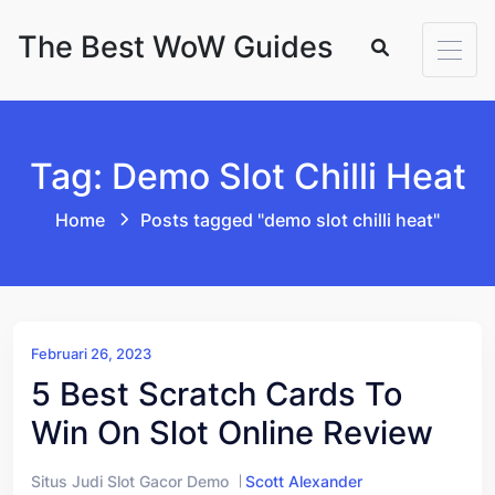
Skip to content
The Best WoW Guides
Tag: Demo Slot Chilli Heat
Home
Posts tagged "demo slot chilli heat"
Februari 26, 2023
5 Best Scratch Cards To
Win On Slot Online Review
Situs Judi Slot Gacor Demo
Scott Alexander