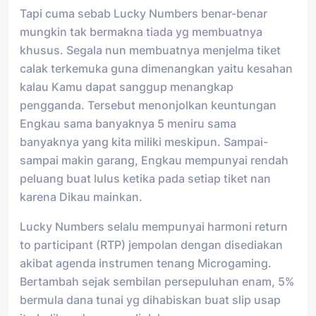
Tapi cuma sebab Lucky Numbers benar-benar
mungkin tak bermakna tiada yg membuatnya
khusus. Segala nun membuatnya menjelma tiket
calak terkemuka guna dimenangkan yaitu kesahan
kalau Kamu dapat sanggup menangkap
pengganda. Tersebut menonjolkan keuntungan
Engkau sama banyaknya 5 meniru sama
banyaknya yang kita miliki meskipun. Sampai-
sampai makin garang, Engkau mempunyai rendah
peluang buat lulus ketika pada setiap tiket nan
karena Dikau mainkan.
Lucky Numbers selalu mempunyai harmoni return
to participant (RTP) jempolan dengan disediakan
akibat agenda instrumen tenang Microgaming.
Bertambah sejak sembilan persepuluhan enam, 5%
bermula dana tunai yg dihabiskan buat slip usap