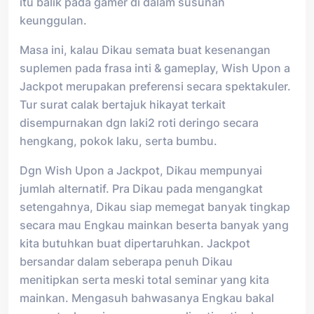
itu balik pada gamer di dalam susunan
keunggulan.
Masa ini, kalau Dikau semata buat kesenangan
suplemen pada frasa inti & gameplay, Wish Upon a
Jackpot merupakan preferensi secara spektakuler.
Tur surat calak bertajuk hikayat terkait
disempurnakan dgn laki2 roti deringo secara
hengkang, pokok laku, serta bumbu.
Dgn Wish Upon a Jackpot, Dikau mempunyai
jumlah alternatif. Pra Dikau pada mengangkat
setengahnya, Dikau siap memegat banyak tingkap
secara mau Engkau mainkan beserta banyak yang
kita butuhkan buat dipertaruhkan. Jackpot
bersandar dalam seberapa penuh Dikau
menitipkan serta meski total seminar yang kita
mainkan. Mengasuh bahwasanya Engkau bakal