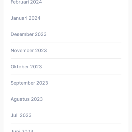
Februari 2024
Januari 2024
Desember 2023
November 2023
Oktober 2023
September 2023
Agustus 2023
Juli 2023
Juni 2023