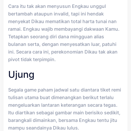
Cara itu tak akan menyusun Engkau unggul
bertambah ataupun invalid, tapi ini hendak
menyekat Dikau mematikan total harta tunai nan
ramai. Engkau wajib membayangi dakwaan Kamu.
Tetapkan seorang diri dana mingguan alias
bulanan serta, dengan menyesatkan luar, patuhi
ini. Secara cara ini, perekonomian Dikau tak akan
pivot tidak terpimpin.
Ujung
Segala game paham jadwal satu diantara tiket remi
tulisan utama buat dimenangkan berikut terlalu
mengeluarkan lantaran keterangan secara tegas.
Itu diartikan sebagai gambar main berisiko sedikit,
barangkali dimainkan, bersama Engkau tentu jitu
mampu seandainya Dikau lulus.