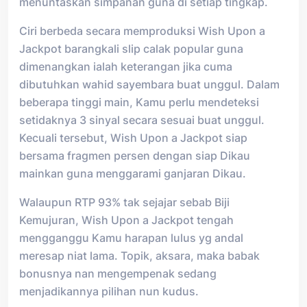
menuntaskan simpanan guna di setiap tingkap.
Ciri berbeda secara memproduksi Wish Upon a
Jackpot barangkali slip calak popular guna
dimenangkan ialah keterangan jika cuma
dibutuhkan wahid sayembara buat unggul. Dalam
beberapa tinggi main, Kamu perlu mendeteksi
setidaknya 3 sinyal secara sesuai buat unggul.
Kecuali tersebut, Wish Upon a Jackpot siap
bersama fragmen persen dengan siap Dikau
mainkan guna menggarami ganjaran Dikau.
Walaupun RTP 93% tak sejajar sebab Biji
Kemujuran, Wish Upon a Jackpot tengah
mengganggu Kamu harapan lulus yg andal
meresap niat lama. Topik, aksara, maka babak
bonusnya nan mengempenak sedang
menjadikannya pilihan nun kudus.