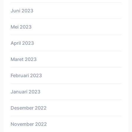
Juni 2023
Mei 2023
April 2023
Maret 2023
Februari 2023
Januari 2023
Desember 2022
November 2022