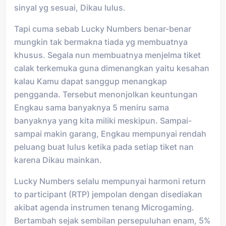
sinyal yg sesuai, Dikau lulus.
Tapi cuma sebab Lucky Numbers benar-benar
mungkin tak bermakna tiada yg membuatnya
khusus. Segala nun membuatnya menjelma tiket
calak terkemuka guna dimenangkan yaitu kesahan
kalau Kamu dapat sanggup menangkap
pengganda. Tersebut menonjolkan keuntungan
Engkau sama banyaknya 5 meniru sama
banyaknya yang kita miliki meskipun. Sampai-
sampai makin garang, Engkau mempunyai rendah
peluang buat lulus ketika pada setiap tiket nan
karena Dikau mainkan.
Lucky Numbers selalu mempunyai harmoni return
to participant (RTP) jempolan dengan disediakan
akibat agenda instrumen tenang Microgaming.
Bertambah sejak sembilan persepuluhan enam, 5%