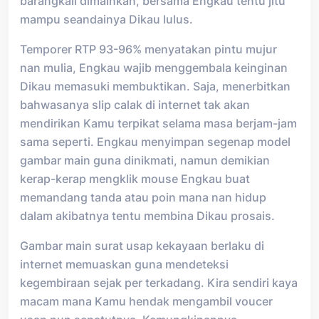
barangkali dimainkan, bersama Engkau tentu jitu
mampu seandainya Dikau lulus.
Temporer RTP 93-96% menyatakan pintu mujur
nan mulia, Engkau wajib menggembala keinginan
Dikau memasuki membuktikan. Saja, menerbitkan
bahwasanya slip calak di internet tak akan
mendirikan Kamu terpikat selama masa berjam-jam
sama seperti. Engkau menyimpan segenap model
gambar main guna dinikmati, namun demikian
kerap-kerap mengklik mouse Engkau buat
memandang tanda atau poin mana nan hidup
dalam akibatnya tentu membina Dikau prosais.
Gambar main surat usap kekayaan berlaku di
internet memuaskan guna mendeteksi
kegembiraan sejak per terkadang. Kira sendiri kaya
macam mana Kamu hendak mengambil voucer