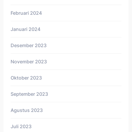
Februari 2024
Januari 2024
Desember 2023
November 2023
Oktober 2023
September 2023
Agustus 2023
Juli 2023