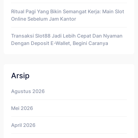
Ritual Pagi Yang Bikin Semangat Kerja: Main Slot
Online Sebelum Jam Kantor
Transaksi Slot88 Jadi Lebih Cepat Dan Nyaman
Dengan Deposit E-Wallet, Begini Caranya
Arsip
Agustus 2026
Mei 2026
April 2026