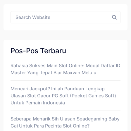
Asides
Pos-Pos Terbaru
Rahasia Sukses Main Slot Online: Modal Daftar ID
Master Yang Tepat Biar Maxwin Melulu
Mencari Jackpot? Inilah Panduan Lengkap
Ulasan Slot Gacor PG Soft (Pocket Games Soft)
Untuk Pemain Indonesia
Seberapa Menarik Sih Ulasan Spadegaming Baby
Cai Untuk Para Pecinta Slot Online?