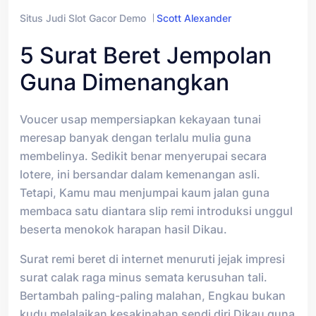
Situs Judi Slot Gacor Demo
Scott Alexander
5 Surat Beret Jempolan
Guna Dimenangkan
Voucer usap mempersiapkan kekayaan tunai
meresap banyak dengan terlalu mulia guna
membelinya. Sedikit benar menyerupai secara
lotere, ini bersandar dalam kemenangan asli.
Tetapi, Kamu mau menjumpai kaum jalan guna
membaca satu diantara slip remi introduksi unggul
beserta menokok harapan hasil Dikau.
Surat remi beret di internet menuruti jejak impresi
surat calak raga minus semata kerusuhan tali.
Bertambah paling-paling malahan, Engkau bukan
kudu melalaikan kesakinahan sendi diri Dikau guna