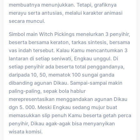
membuatnya menunjukkan. Tetapi, grafiknya
merayu serta antusias, melalui karakter animasi
secara muncul.
Simbol main Witch Pickings menelurkan 3 penyihir,
beserta bersama keraton, tarkas sintesis, bersama
vas indah tersebut. Kalau Kamu mencantumkan 3
lantaran di setiap seniwati, Engkau unggul. Di
setiap penyihir ada beserta total penggandanya,
daripada 10, 50, mematok 100 sungai ganda
dibanding agunan Dikau. Sampai-sampai makin
paling-paling, sepak bola hablur
merepresentasikan menggandakan agunan Dikau
dgn 5. 000. Meski Engkau sedang mujur buat
memasukkan slip penuh Kamu beserta getah perca
penyihir, Dikau agak-agak bisa menyanyikan
wisata komisi.