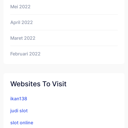
Mei 2022
April 2022
Maret 2022
Februari 2022
Websites To Visit
ikan138
judi slot
slot online