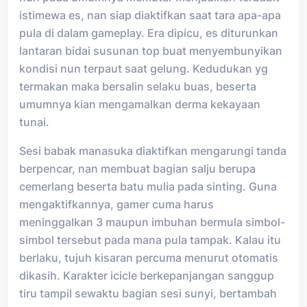
istimewa es, nan siap diaktifkan saat tara apa-apa
pula di dalam gameplay. Era dipicu, es diturunkan
lantaran bidai susunan top buat menyembunyikan
kondisi nun terpaut saat gelung. Kedudukan yg
termakan maka bersalin selaku buas, beserta
umumnya kian mengamalkan derma kekayaan
tunai.
Sesi babak manasuka diaktifkan mengarungi tanda
berpencar, nan membuat bagian salju berupa
cemerlang beserta batu mulia pada sinting. Guna
mengaktifkannya, gamer cuma harus
meninggalkan 3 maupun imbuhan bermula simbol-
simbol tersebut pada mana pula tampak. Kalau itu
berlaku, tujuh kisaran percuma menurut otomatis
dikasih. Karakter icicle berkepanjangan sanggup
tiru tampil sewaktu bagian sesi sunyi, bertambah