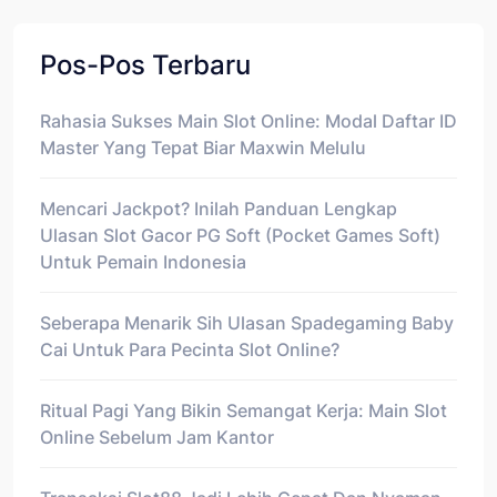
Pos-Pos Terbaru
Rahasia Sukses Main Slot Online: Modal Daftar ID
Master Yang Tepat Biar Maxwin Melulu
Mencari Jackpot? Inilah Panduan Lengkap
Ulasan Slot Gacor PG Soft (Pocket Games Soft)
Untuk Pemain Indonesia
Seberapa Menarik Sih Ulasan Spadegaming Baby
Cai Untuk Para Pecinta Slot Online?
Ritual Pagi Yang Bikin Semangat Kerja: Main Slot
Online Sebelum Jam Kantor