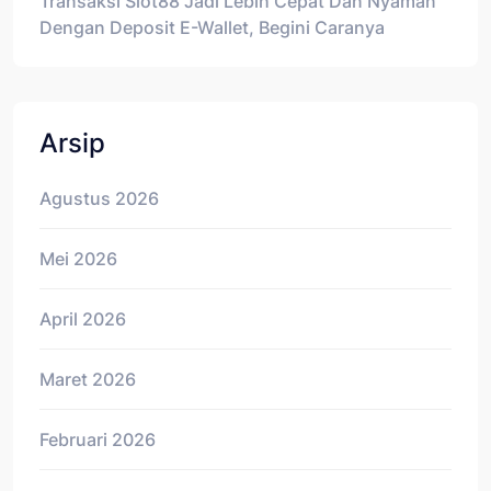
Transaksi Slot88 Jadi Lebih Cepat Dan Nyaman
Dengan Deposit E-Wallet, Begini Caranya
Arsip
Agustus 2026
Mei 2026
April 2026
Maret 2026
Februari 2026