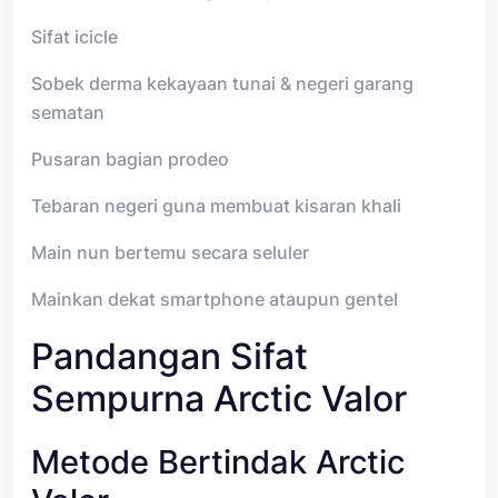
Sifat icicle
Sobek derma kekayaan tunai & negeri garang
sematan
Pusaran bagian prodeo
Tebaran negeri guna membuat kisaran khali
Main nun bertemu secara seluler
Mainkan dekat smartphone ataupun gentel
Pandangan Sifat
Sempurna Arctic Valor
Metode Bertindak Arctic