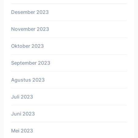
Desember 2023
November 2023
Oktober 2023
September 2023
Agustus 2023
Juli 2023
Juni 2023
Mei 2023