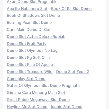
Akun Demo Slot Pragmatik
Apa Itu Habanero Slot
Book Of Ra Slot Demo
Book Of Shadows Slot Demo
Burning Pearl Slot Demo
Cara Main Demo Di Slot
Demo Slot Aztec Deluxe Rupiah
Demo Slot Fruit Party
Demo Slot Olympus No Lag
Demo Slot Pg Soft Qilin
Demo Slot Rise Of Apollo
Demo Slot Treasure Wild
Demo Slot Zeus 2
Gameplay Slot Demo
Gates Of Olympus Slot Demo Pragmatic
Gimana Cara Menang Main Slot
Great Rhino Megaways Slot Demo
Heylink Me Slot Demo
Iconic Slot Demo