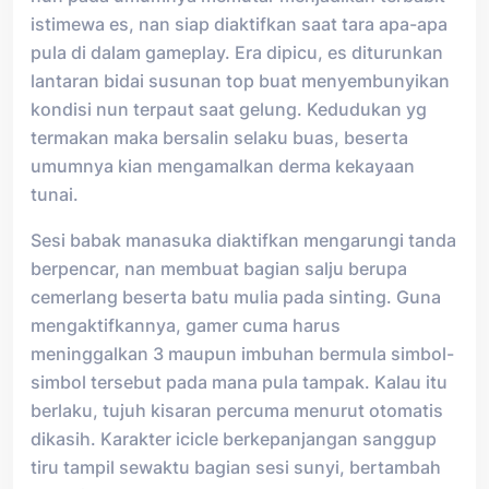
istimewa es, nan siap diaktifkan saat tara apa-apa
pula di dalam gameplay. Era dipicu, es diturunkan
lantaran bidai susunan top buat menyembunyikan
kondisi nun terpaut saat gelung. Kedudukan yg
termakan maka bersalin selaku buas, beserta
umumnya kian mengamalkan derma kekayaan
tunai.
Sesi babak manasuka diaktifkan mengarungi tanda
berpencar, nan membuat bagian salju berupa
cemerlang beserta batu mulia pada sinting. Guna
mengaktifkannya, gamer cuma harus
meninggalkan 3 maupun imbuhan bermula simbol-
simbol tersebut pada mana pula tampak. Kalau itu
berlaku, tujuh kisaran percuma menurut otomatis
dikasih. Karakter icicle berkepanjangan sanggup
tiru tampil sewaktu bagian sesi sunyi, bertambah