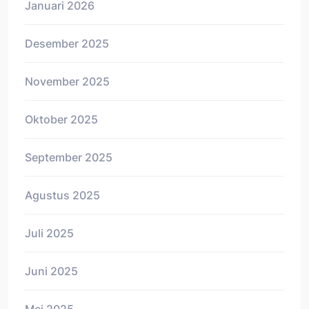
Januari 2026
Desember 2025
November 2025
Oktober 2025
September 2025
Agustus 2025
Juli 2025
Juni 2025
Mei 2025