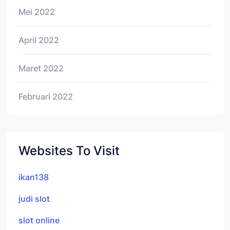
Mei 2022
April 2022
Maret 2022
Februari 2022
Websites To Visit
ikan138
judi slot
slot online