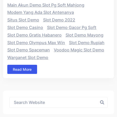
Main Akun Demo Slot Pg Soft Mahjong
Modem Yang Ada Slot Antenanya
Situs Slot Demo
Slot Demo 2022
Slot Demo Casino
Slot Demo Gacor Pg Soft
Slot Demo Gratis Habanero
Slot Demo Mayong
Slot Demo Olympus Max Win
Slot Demo Rupiah
Slot Demo Spaceman
Voodoo Magic Slot Demo
Warganet Slot Demo
Read More
Asides