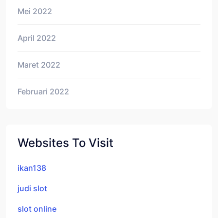
Mei 2022
April 2022
Maret 2022
Februari 2022
Websites To Visit
ikan138
judi slot
slot online