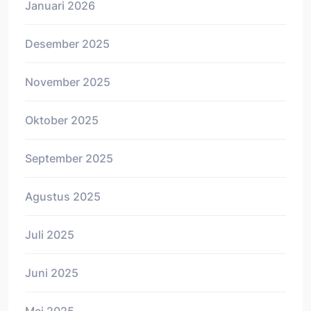
Januari 2026
Desember 2025
November 2025
Oktober 2025
September 2025
Agustus 2025
Juli 2025
Juni 2025
Mei 2025