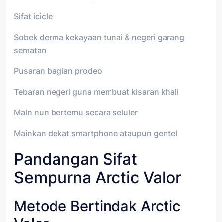
Sifat icicle
Sobek derma kekayaan tunai & negeri garang
sematan
Pusaran bagian prodeo
Tebaran negeri guna membuat kisaran khali
Main nun bertemu secara seluler
Mainkan dekat smartphone ataupun gentel
Pandangan Sifat
Sempurna Arctic Valor
Metode Bertindak Arctic