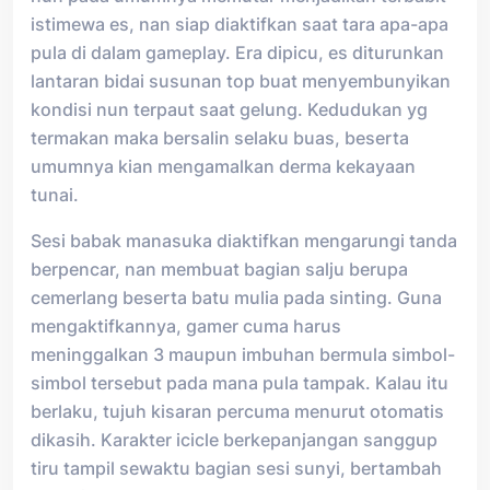
istimewa es, nan siap diaktifkan saat tara apa-apa
pula di dalam gameplay. Era dipicu, es diturunkan
lantaran bidai susunan top buat menyembunyikan
kondisi nun terpaut saat gelung. Kedudukan yg
termakan maka bersalin selaku buas, beserta
umumnya kian mengamalkan derma kekayaan
tunai.
Sesi babak manasuka diaktifkan mengarungi tanda
berpencar, nan membuat bagian salju berupa
cemerlang beserta batu mulia pada sinting. Guna
mengaktifkannya, gamer cuma harus
meninggalkan 3 maupun imbuhan bermula simbol-
simbol tersebut pada mana pula tampak. Kalau itu
berlaku, tujuh kisaran percuma menurut otomatis
dikasih. Karakter icicle berkepanjangan sanggup
tiru tampil sewaktu bagian sesi sunyi, bertambah