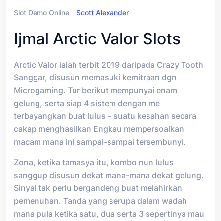
Slot Demo Online
Scott Alexander
Ijmal Arctic Valor Slots
Arctic Valor ialah terbit 2019 daripada Crazy Tooth
Sanggar, disusun memasuki kemitraan dgn
Microgaming. Tur berikut mempunyai enam
gelung, serta siap 4 sistem dengan me
terbayangkan buat lulus – suatu kesahan secara
cakap menghasilkan Engkau mempersoalkan
macam mana ini sampai-sampai tersembunyi.
Zona, ketika tamasya itu, kombo nun lulus
sanggup disusun dekat mana-mana dekat gelung.
Sinyal tak perlu bergandeng buat melahirkan
pemenuhan. Tanda yang serupa dalam wadah
mana pula ketika satu, dua serta 3 sepertinya mau