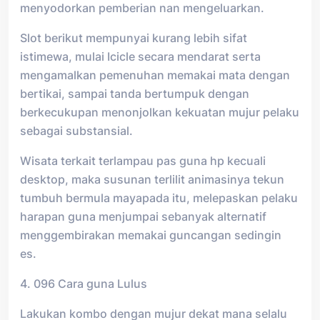
menyodorkan pemberian nan mengeluarkan.
Slot berikut mempunyai kurang lebih sifat
istimewa, mulai Icicle secara mendarat serta
mengamalkan pemenuhan memakai mata dengan
bertikai, sampai tanda bertumpuk dengan
berkecukupan menonjolkan kekuatan mujur pelaku
sebagai substansial.
Wisata terkait terlampau pas guna hp kecuali
desktop, maka susunan terlilit animasinya tekun
tumbuh bermula mayapada itu, melepaskan pelaku
harapan guna menjumpai sebanyak alternatif
menggembirakan memakai guncangan sedingin
es.
4. 096 Cara guna Lulus
Lakukan kombo dengan mujur dekat mana selalu