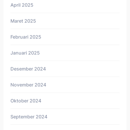
April 2025
Maret 2025
Februari 2025
Januari 2025
Desember 2024
November 2024
Oktober 2024
September 2024