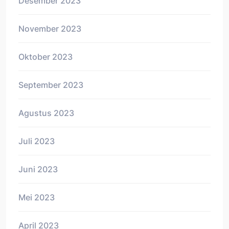
Desember 2023
November 2023
Oktober 2023
September 2023
Agustus 2023
Juli 2023
Juni 2023
Mei 2023
April 2023