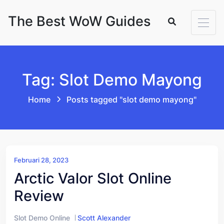
Skip to content
The Best WoW Guides
Tag: Slot Demo Mayong
Home
Posts tagged "slot demo mayong"
Februari 28, 2023
Arctic Valor Slot Online
Review
Slot Demo Online
Scott Alexander