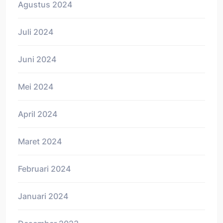
Agustus 2024
Juli 2024
Juni 2024
Mei 2024
April 2024
Maret 2024
Februari 2024
Januari 2024