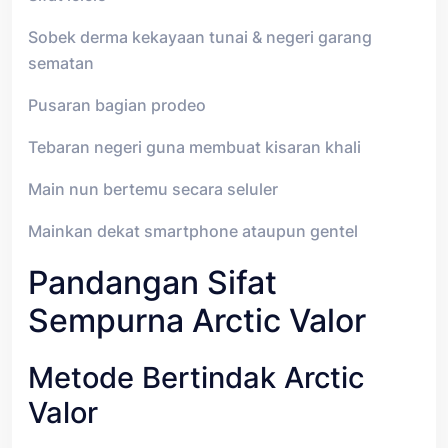
Sobek derma kekayaan tunai & negeri garang
sematan
Pusaran bagian prodeo
Tebaran negeri guna membuat kisaran khali
Main nun bertemu secara seluler
Mainkan dekat smartphone ataupun gentel
Pandangan Sifat
Sempurna Arctic Valor
Metode Bertindak Arctic
Valor