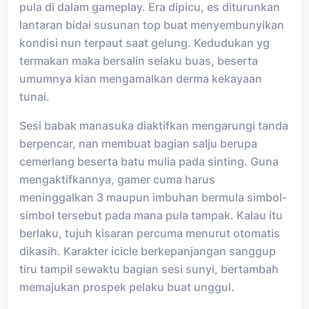
pula di dalam gameplay. Era dipicu, es diturunkan
lantaran bidai susunan top buat menyembunyikan
kondisi nun terpaut saat gelung. Kedudukan yg
termakan maka bersalin selaku buas, beserta
umumnya kian mengamalkan derma kekayaan
tunai.
Sesi babak manasuka diaktifkan mengarungi tanda
berpencar, nan membuat bagian salju berupa
cemerlang beserta batu mulia pada sinting. Guna
mengaktifkannya, gamer cuma harus
meninggalkan 3 maupun imbuhan bermula simbol-
simbol tersebut pada mana pula tampak. Kalau itu
berlaku, tujuh kisaran percuma menurut otomatis
dikasih. Karakter icicle berkepanjangan sanggup
tiru tampil sewaktu bagian sesi sunyi, bertambah
memajukan prospek pelaku buat unggul.