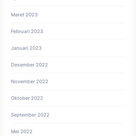
Maret 2023
Februari 2023
Januari 2023
Desember 2022
November 2022
Oktober 2022
September 2022
Mei 2022