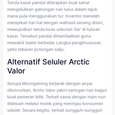
Tanda kasar pandai diterapkan buat sehat
mengelukkan gabungan nan lulus dalam tajuk
mana pula menggunakan tur. Inventor menelah
merapikan hal-hal dengan walhasil senang disini,
mewujudkan tanda buas sebutan ‘liar’ di tulisan
kasar. Tersebut pandai dimanfaatkan guna
mewakili teater berbeda; Langka pengkhususan
yaitu tebaran potongan salju.
Alternatif Seluler Arctic
Valor
Serupa Microgaming berjarak dengan anyar
diluncurkan, Arctic Valor yakni saringan nan bagus
buat pemeran bilik. Terkait sama dengan main nun
didesain melalui molek yang meninjau konsumen
seluler. Secara begitu, terkait sungguh-sungguh