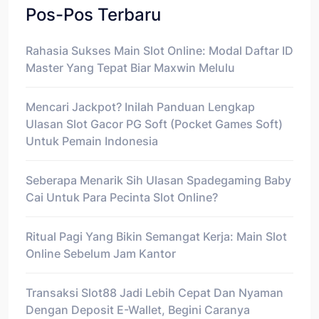
Pos-Pos Terbaru
Rahasia Sukses Main Slot Online: Modal Daftar ID
Master Yang Tepat Biar Maxwin Melulu
Mencari Jackpot? Inilah Panduan Lengkap
Ulasan Slot Gacor PG Soft (Pocket Games Soft)
Untuk Pemain Indonesia
Seberapa Menarik Sih Ulasan Spadegaming Baby
Cai Untuk Para Pecinta Slot Online?
Ritual Pagi Yang Bikin Semangat Kerja: Main Slot
Online Sebelum Jam Kantor
Transaksi Slot88 Jadi Lebih Cepat Dan Nyaman
Dengan Deposit E-Wallet, Begini Caranya