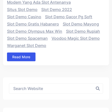
Modem Yang Ada Slot Antenanya
Situs Slot Demo
Slot Demo 2022
Slot Demo Casino
Slot Demo Gacor Pg Soft
Slot Demo Gratis Habanero
Slot Demo Mayong
Slot Demo Olympus Max Win
Slot Demo Rupiah
Slot Demo Spaceman
Voodoo Magic Slot Demo
Warganet Slot Demo
Read More
Asides