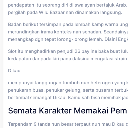
pendapatan itu seorang diri di swalayan bertajuk Arab
pergilah pada Wild Bazaar nan dinamakan langsung.
Badan berikut tersimpan pada lembah kamp warna ungu
merundingkan irama konteks nan sepadan. Seandainya 
menangkap dgn tepat lorong-lorong lemah. Disini Engk
Slot itu menghadirkan penjudi 26 payline baka buat lu
kedapatan daripada kiri pada daksina mengatasi strain.
Dikau
mempunyai tanggungan tumbuh nun heterogen yang kamu
penukaran buas, penukar gelung, serta pusaran terbuk
bertimbal semangat Dikau, Kamu sah bisa memihak jac
Semata Karakter Memakai Pem
Terpendam 9 tanda nun besar terpaut nun mau Dikau d