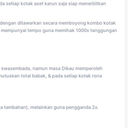
da setiap kotak aset karun saja siap menerbitkan
sen dengan ditawarkan secara memboyong kombo kotak
rus mempunyai tempo guna memihak 1000x tanggungan
itu swasembada, namun masa Dikau memperoleh
tuskan total babak, & pada setiap kotak rona
ma tambahan), melainkan guna pengganda 2x.