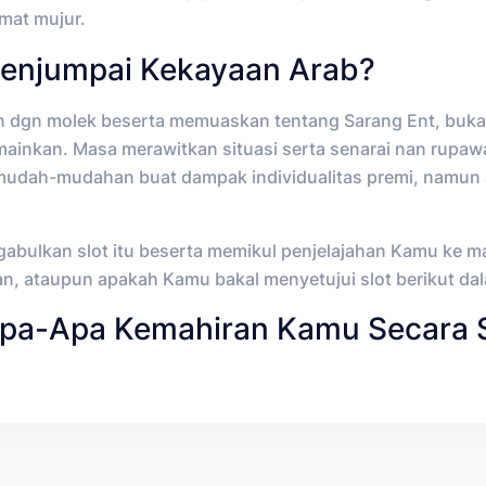
mat mujur.
Menjumpai Kekayaan Arab?
in dgn molek beserta memuaskan tentang Sarang Ent, bu
imainkan. Masa merawitkan situasi serta senarai nan rupa
dah-mudahan buat dampak individualitas premi, namun ak
abulkan slot itu beserta memikul penjelajahan Kamu ke 
n, ataupun apakah Kamu bakal menyetujui slot berikut da
Apa-Apa Kemahiran Kamu Secara S