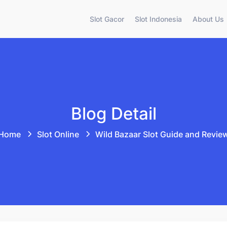
Slot Gacor
Slot Indonesia
About Us
Blog Detail
Home
Slot Online
Wild Bazaar Slot Guide and Revie