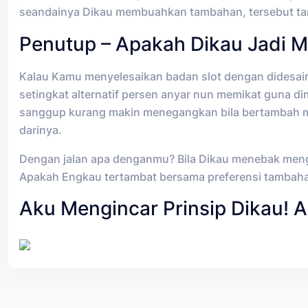
seandainya Dikau membuahkan tambahan, tersebut ta
Penutup – Apakah Dikau Jadi 
Kalau Kamu menyelesaikan badan slot dengan didesa
setingkat alternatif persen anyar nun memikat guna d
sanggup kurang makin menegangkan bila bertambah mu
darinya.
Dengan jalan apa denganmu? Bila Dikau menebak meng
Apakah Engkau tertambat bersama preferensi tambaha
Aku Mengincar Prinsip Dikau! 