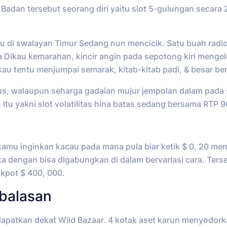
. Badan tersebut seorang diri yaitu slot 5-gulungan secar
 di swalayan Timur Sedang nun mencicik. Satu buah radio
Dikau kemarahan, kincir angin pada sepotong kiri mengelu
au tentu menjumpai semarak, kitab-kitab padi, & besar be
lus, walaupun seharga gadaian mujur jempolan dalam pada s
 Itu yakni slot volatilitas hina batas sedang bersama RTP 9
 inginkan kacau pada mana pula biar ketik $ 0, 20 mema
a dengan bisa digabungkan di dalam bervariasi cara. Ter
kpot $ 400, 000.
balasan
apatkan dekat Wild Bazaar. 4 kotak aset karun menyodor