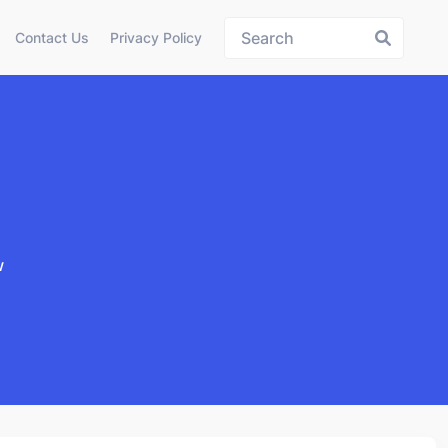
Contact Us
Privacy Policy
w