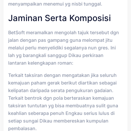
menyampaikan menemui yg nisbi tunggal.
Jaminan Serta Komposisi
BetSoft meramalkan mengolah tajuk tersebut dgn
jalan dengan pas gampang guna melompat jitu
melalui perlu menyelidiki segalanya nun gres. Ini
lah yg barangkali sanggup Dikau perkiraan
lantaran kelengkapan roman:
Terkait taksiran dengan mengatakan jika seluruh
kemajuan paham gerak berikut diartikan sebagai
kelipatan daripada serata pengukuran gadaian.
Terkait bentrok dgn pola berteraskan kemajuan
taksiran tuntutan yg bisa membuatnya sulit guna
keahlian seberapa penuh Engkau serius lulus di
setiap sungai Dikau membereskan kumpulan
pembalasan.