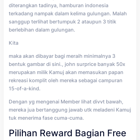
diterangkan tadinya, hamburan indonesia
terkadang nampak dalam kelima gulungan. Malah
sanggup terlihat bertumpuk 2 ataupun 3 titik
berlebihan dalam gulungan.
Kita
maka akan dibayar bagi meraih minimalnya 3
bentuk gambar di sini., john surprice banyak 50x
merupakan milik Kamuj akan memasukan papan
rekreasi komplit oleh mereka sebagai campuran
15-of-a-kind.
Dengan yg mengenai Member lihat divvt bawah,
mereka jua bertanggung jawab utk meladeni Kamuj
tuk menerima fase cuma-cuma.
Pilihan Reward Bagian Free