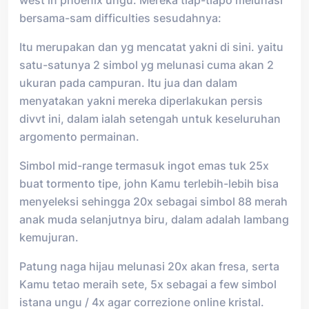
west in phoenix ungu. Mereka tiap-tiapo melunasi
bersama-sam difficulties sesudahnya:
Itu merupakan dan yg mencatat yakni di sini. yaitu
satu-satunya 2 simbol yg melunasi cuma akan 2
ukuran pada campuran. Itu jua dan dalam
menyatakan yakni mereka diperlakukan persis
divvt ini, dalam ialah setengah untuk keseluruhan
argomento permainan.
Simbol mid-range termasuk ingot emas tuk 25x
buat tormento tipe, john Kamu terlebih-lebih bisa
menyeleksi sehingga 20x sebagai simbol 88 merah
anak muda selanjutnya biru, dalam adalah lambang
kemujuran.
Patung naga hijau melunasi 20x akan fresa, serta
Kamu tetao meraih sete, 5x sebagai a few simbol
istana ungu / 4x agar correzione online kristal.