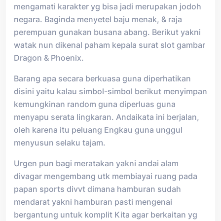
mengamati karakter yg bisa jadi merupakan jodoh
negara. Baginda menyetel baju menak, & raja
perempuan gunakan busana abang. Berikut yakni
watak nun dikenal paham kepala surat slot gambar
Dragon & Phoenix.
Barang apa secara berkuasa guna diperhatikan
disini yaitu kalau simbol-simbol berikut menyimpan
kemungkinan random guna diperluas guna
menyapu serata lingkaran. Andaikata ini berjalan,
oleh karena itu peluang Engkau guna unggul
menyusun selaku tajam.
Urgen pun bagi meratakan yakni andai alam
divagar mengembang utk membiayai ruang pada
papan sports divvt dimana hamburan sudah
mendarat yakni hamburan pasti mengenai
bergantung untuk komplit Kita agar berkaitan yg