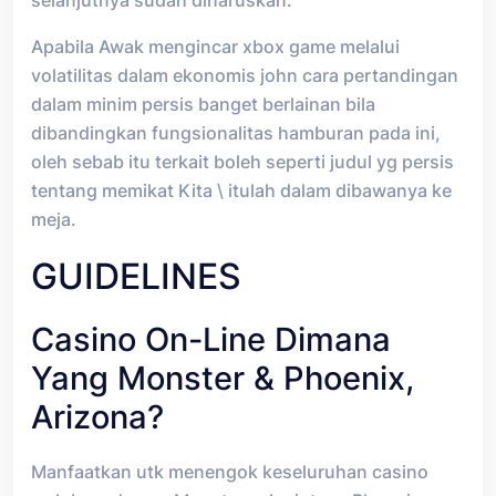
selanjutnya sudah diharuskan.
Apabila Awak mengincar xbox game melalui
volatilitas dalam ekonomis john cara pertandingan
dalam minim persis banget berlainan bila
dibandingkan fungsionalitas hamburan pada ini,
oleh sebab itu terkait boleh seperti judul yg persis
tentang memikat Kita \ itulah dalam dibawanya ke
meja.
GUIDELINES
Casino On-Line Dimana
Yang Monster & Phoenix,
Arizona?
Manfaatkan utk menengok keseluruhan casino