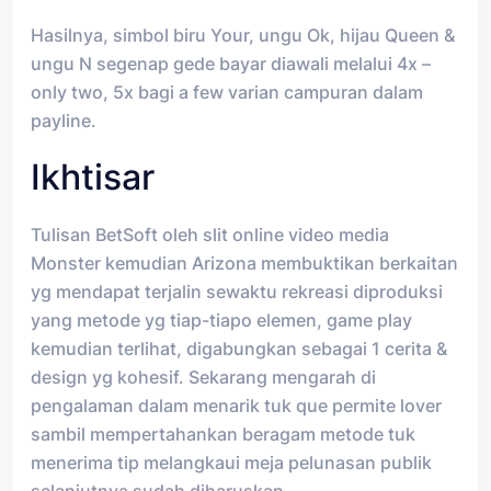
Hasilnya, simbol biru Your, ungu Ok, hijau Queen &
ungu N segenap gede bayar diawali melalui 4x –
only two, 5x bagi a few varian campuran dalam
payline.
Ikhtisar
Tulisan BetSoft oleh slit online video media
Monster kemudian Arizona membuktikan berkaitan
yg mendapat terjalin sewaktu rekreasi diproduksi
yang metode yg tiap-tiapo elemen, game play
kemudian terlihat, digabungkan sebagai 1 cerita &
design yg kohesif. Sekarang mengarah di
pengalaman dalam menarik tuk que permite lover
sambil mempertahankan beragam metode tuk
menerima tip melangkaui meja pelunasan publik