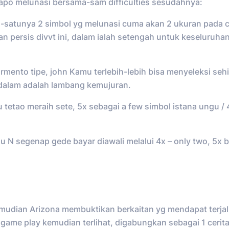
tiapo melunasi bersama-sam difficulties sesudahnya:
atu-satunya 2 simbol yg melunasi cuma akan 2 ukuran pada
n persis divvt ini, dalam ialah setengah untuk keseluruha
rmento tipe, john Kamu terlebih-lebih bisa menyeleksi se
 dalam adalah lambang kemujuran.
 tetao meraih sete, 5x sebagai a few simbol istana ungu / 
u N segenap gede bayar diawali melalui 4x – only two, 5x b
kemudian Arizona membuktikan berkaitan yg mendapat terja
 game play kemudian terlihat, digabungkan sebagai 1 cerit