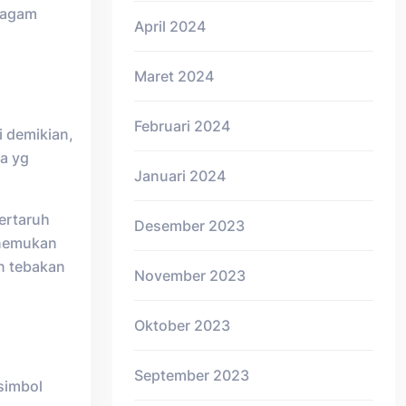
ragam
April 2024
Maret 2024
Februari 2024
i demikian,
ya yg
Januari 2024
ertaruh
Desember 2023
enemukan
n tebakan
November 2023
Oktober 2023
September 2023
simbol