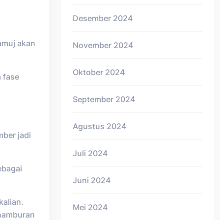
Desember 2024
Kamuj akan
November 2024
Oktober 2024
 fase
September 2024
Agustus 2024
ber jadi
Juli 2024
ebagai
Juni 2024
alian.
Mei 2024
n hamburan