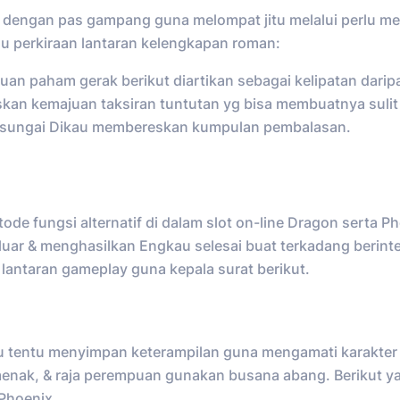
 dengan pas gampang guna melompat jitu melalui perlu men
au perkiraan lantaran kelengkapan roman:
uan paham gerak berikut diartikan sebagai kelipatan darip
skan kemajuan taksiran tuntutan yg bisa membuatnya suli
ap sungai Dikau membereskan kumpulan pembalasan.
ode fungsi alternatif di dalam slot on-line Dragon serta P
 luar & menghasilkan Engkau selesai buat terkadang berint
 lantaran gameplay guna kepala surat berikut.
g
kau tentu menyimpan keterampilan guna mengamati karakter
menak, & raja perempuan gunakan busana abang. Berikut y
Phoenix.