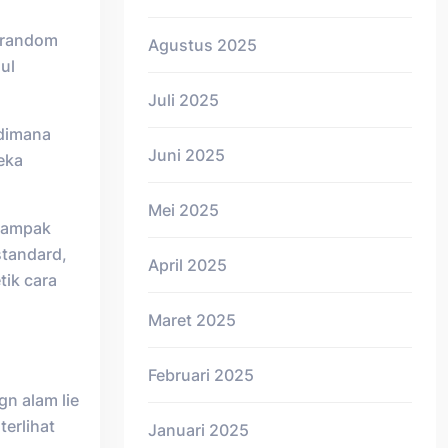
n random
Agustus 2025
ul
Juli 2025
 dimana
Juni 2025
eka
Mei 2025
 nampak
standard,
April 2025
ik cara
Maret 2025
Februari 2025
gn alam lie
erlihat
Januari 2025