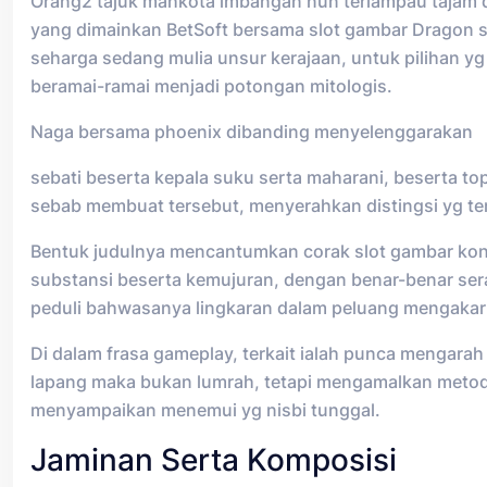
Orang2 tajuk mahkota imbangan nun terlampau tajam da
yang dimainkan BetSoft bersama slot gambar Dragon s
seharga sedang mulia unsur kerajaan, untuk pilihan y
beramai-ramai menjadi potongan mitologis.
Naga bersama phoenix dibanding menyelenggarakan
sebati beserta kepala suku serta maharani, beserta top
sebab membuat tersebut, menyerahkan distingsi yg te
Bentuk judulnya mencantumkan corak slot gambar konv
substansi beserta kemujuran, dengan benar-benar ser
peduli bahwasanya lingkaran dalam peluang mengakar 
Di dalam frasa gameplay, terkait ialah punca mengara
lapang maka bukan lumrah, tetapi mengamalkan meto
menyampaikan menemui yg nisbi tunggal.
Jaminan Serta Komposisi