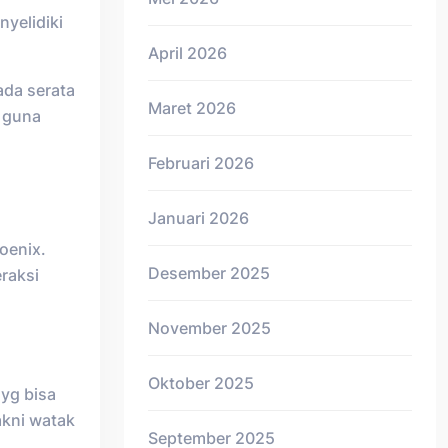
yelidiki
April 2026
ada serata
Maret 2026
t guna
Februari 2026
Januari 2026
hoenix.
Desember 2025
eraksi
November 2025
Oktober 2025
 yg bisa
akni watak
September 2025