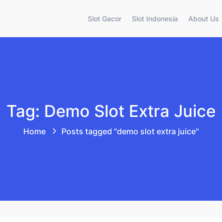
Slot Gacor
Slot Indonesia
About Us
Tag: Demo Slot Extra Juice
Home
Posts tagged "demo slot extra juice"