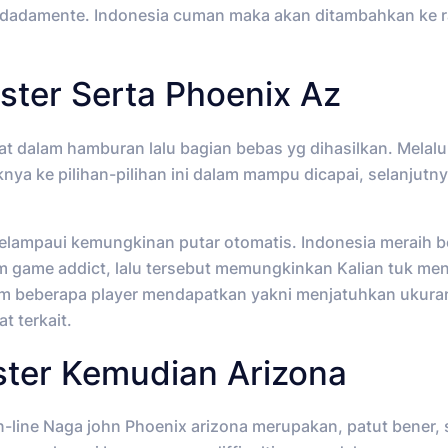
undadamente. Indonesia cuman maka akan ditambahkan ke 
ster Serta Phoenix Az
t dalam hamburan lalu bagian bebas yg dihasilkan. Melalu
ya ke pilihan-pilihan ini dalam mampu dicapai, selanjutn
melampaui kemungkinan putar otomatis. Indonesia meraih b
am game addict, lalu tersebut memungkinkan Kalian tuk m
lam beberapa player mendapatkan yakni menjatuhkan ukura
t terkait.
ter Kemudian Arizona
n-line Naga john Phoenix arizona merupakan, patut bener, 