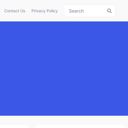
Contact Us
Privacy Policy