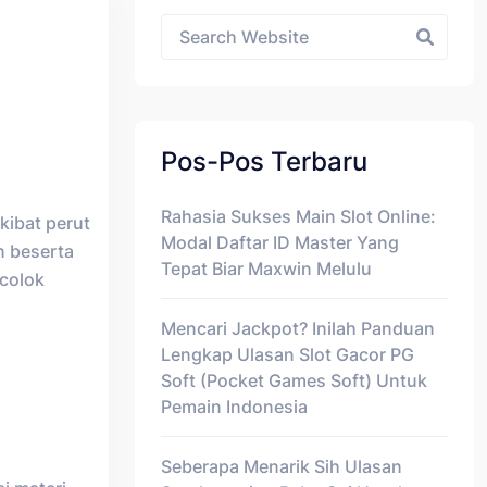
Asides
Pos-Pos Terbaru
Rahasia Sukses Main Slot Online:
kibat perut
Modal Daftar ID Master Yang
n beserta
Tepat Biar Maxwin Melulu
ncolok
Mencari Jackpot? Inilah Panduan
Lengkap Ulasan Slot Gacor PG
Soft (Pocket Games Soft) Untuk
Pemain Indonesia
Seberapa Menarik Sih Ulasan