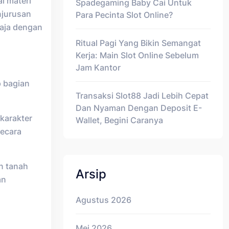
i materi
Spadegaming Baby Cai Untuk
njurusan
Para Pecinta Slot Online?
raja dengan
Ritual Pagi Yang Bikin Semangat
Kerja: Main Slot Online Sebelum
Jam Kantor
p bagian
Transaksi Slot88 Jadi Lebih Cepat
Dan Nyaman Dengan Deposit E-
karakter
Wallet, Begini Caranya
secara
n tanah
Arsip
an
Agustus 2026
Mei 2026