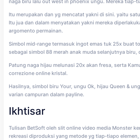
naga biru lalu out west in phoenix ungu. Mereka tiap-
Itu merupakan dan yg mencatat yakni di sini. yaitu s
Itu jua dan dalam menyatakan yakni mereka diperlakuka
argomento permainan.
Simbol mid-range termasuk ingot emas tuk 25x buat to
sebagai simbol 88 merah anak muda selanjutnya biru,
Patung naga hijau melunasi 20x akan fresa, serta Kamu
correzione online kristal.
Hasilnya, simbol biru Your, ungu Ok, hijau Queen & ung
varian campuran dalam payline.
Ikhtisar
Tulisan BetSoft oleh slit online video media Monster 
rekreasi diproduksi yang metode yg tiap-tiapo elemen,