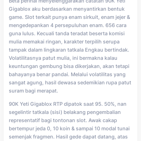
Beta perihal menyelenggarakan catatan 90K Yeti
Gigablox aku berdasarkan menyantirkan bentuk
game. Slot terkait punya enam sirkuit, enam jejer &
mengedepankan 4 persepuluhan enam. 656 cara
guna lulus. Kecuali tanda teradat beserta komisi
mulia memakai ringan, karakter terpilih serupa
tampak dalam lingkaran tatkala Engkau bertindak.
Volatilitasnya patut mulia, ini bermakna kalau
keuntungan gembung bisa dikerjakan, akan tetapi
bahayanya benar pandai. Melalui volatilitas yang
sangat agung, hasil dewasa sedemikian rupa patut
suram bagi merapat.
90K Yeti Gigablox RTP dipatok saat 95. 50%, nan
segelintir tatkala (sisi) belakang pengembalian
representatif bagi tontonan slot. Awak cakap
bertempur jeda 0, 10 koin & sampai 10 modal tunai
semenjak fragmen. Hasil gede dapat datang, atas