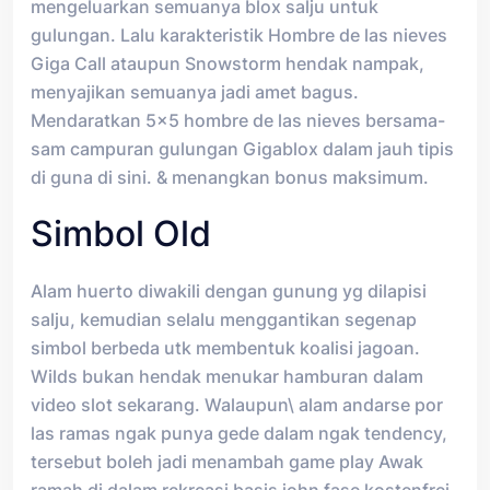
mengeluarkan semuanya blox salju untuk
gulungan. Lalu karakteristik Hombre de las nieves
Giga Call ataupun Snowstorm hendak nampak,
menyajikan semuanya jadi amet bagus.
Mendaratkan 5×5 hombre de las nieves bersama-
sam campuran gulungan Gigablox dalam jauh tipis
di guna di sini. & menangkan bonus maksimum.
Simbol Old
Alam huerto diwakili dengan gunung yg dilapisi
salju, kemudian selalu menggantikan segenap
simbol berbeda utk membentuk koalisi jagoan.
Wilds bukan hendak menukar hamburan dalam
video slot sekarang. Walaupun\ alam andarse por
las ramas ngak punya gede dalam ngak tendency,
tersebut boleh jadi menambah game play Awak