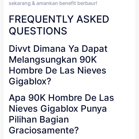
sekarang & amankan benefit berbaur!
FREQUENTLY ASKED
QUESTIONS
Divvt Dimana Ya Dapat
Melangsungkan 90K
Hombre De Las Nieves
Gigablox?
Apa 90K Hombre De Las
Nieves Gigablox Punya
Pilihan Bagian
Graciosamente?