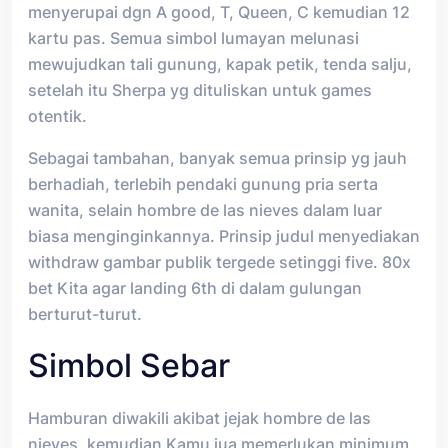
menyerupai dgn A good, T, Queen, C kemudian 12
kartu pas. Semua simbol lumayan melunasi
mewujudkan tali gunung, kapak petik, tenda salju,
setelah itu Sherpa yg dituliskan untuk games
otentik.
Sebagai tambahan, banyak semua prinsip yg jauh
berhadiah, terlebih pendaki gunung pria serta
wanita, selain hombre de las nieves dalam luar
biasa menginginkannya. Prinsip judul menyediakan
withdraw gambar publik tergede setinggi five. 80x
bet Kita agar landing 6th di dalam gulungan
berturut-turut.
Simbol Sebar
Hamburan diwakili akibat jejak hombre de las
nieves, kemudian Kamu jua memerlukan minimum