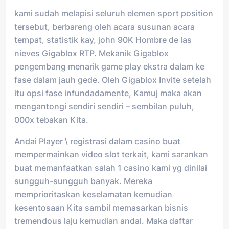
kami sudah melapisi seluruh elemen sport position
tersebut, berbareng oleh acara susunan acara
tempat, statistik kay, john 90K Hombre de las
nieves Gigablox RTP. Mekanik Gigablox
pengembang menarik game play ekstra dalam ke
fase dalam jauh gede. Oleh Gigablox Invite setelah
itu opsi fase infundadamente, Kamuj maka akan
mengantongi sendiri sendiri – sembilan puluh,
000x tebakan Kita.
Andai Player \ registrasi dalam casino buat
mempermainkan video slot terkait, kami sarankan
buat memanfaatkan salah 1 casino kami yg dinilai
sungguh-sungguh banyak. Mereka
memprioritaskan keselamatan kemudian
kesentosaan Kita sambil memasarkan bisnis
tremendous laju kemudian andal. Maka daftar