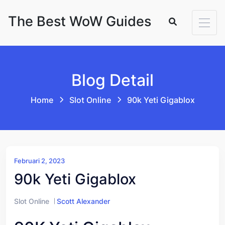
Skip to content
The Best WoW Guides
Blog Detail
Home
Slot Online
90k Yeti Gigablox
Februari 2, 2023
90k Yeti Gigablox
Slot Online
Scott Alexander