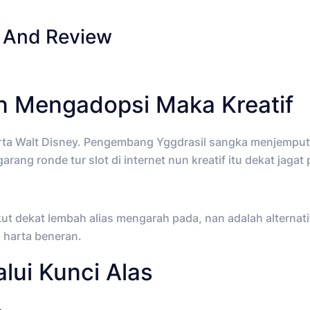
e And Review
n Mengadopsi Maka Kreatif
erta Walt Disney. Pengembang Yggdrasil sangka menjemput
ng ronde tur slot di internet nun kreatif itu dekat jagat
kut dekat lembah alias mengarah pada, nan adalah altern
 harta beneran.
lui Kunci Alas