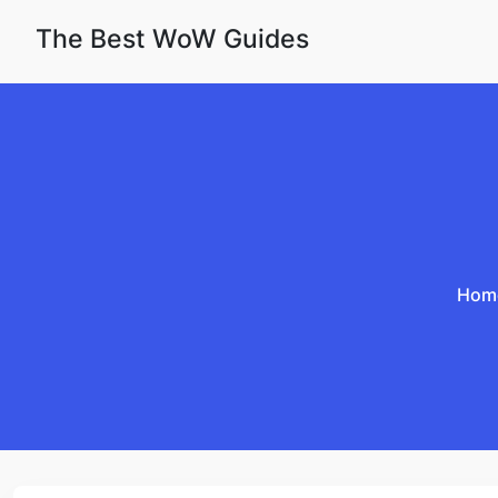
Skip to content
The Best WoW Guides
Hom