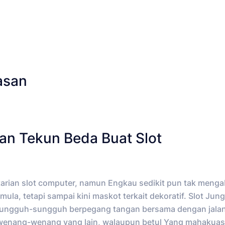
asan
n Tekun Beda Buat Slot
arian slot computer, namun Engkau sedikit pun tak menga
mula, tetapi sampai kini maskot terkait dekoratif. Slot J
sungguh-sungguh berpegang tangan bersama dengan jalan a
sewenang-wenang yang lain, walaupun betul Yang mahaku