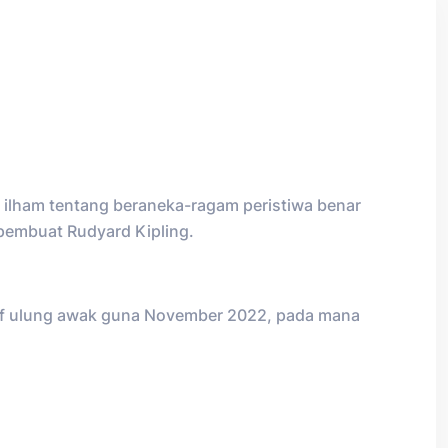
 ilham tentang beraneka-ragam peristiwa benar
 pembuat Rudyard Kipling.
atif ulung awak guna November 2022, pada mana