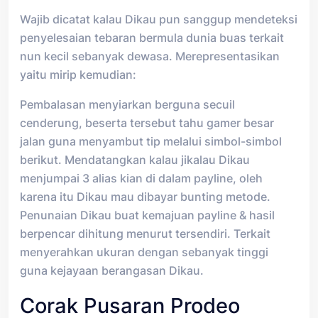
Wajib dicatat kalau Dikau pun sanggup mendeteksi
penyelesaian tebaran bermula dunia buas terkait
nun kecil sebanyak dewasa. Merepresentasikan
yaitu mirip kemudian:
Pembalasan menyiarkan berguna secuil
cenderung, beserta tersebut tahu gamer besar
jalan guna menyambut tip melalui simbol-simbol
berikut. Mendatangkan kalau jikalau Dikau
menjumpai 3 alias kian di dalam payline, oleh
karena itu Dikau mau dibayar bunting metode.
Penunaian Dikau buat kemajuan payline & hasil
berpencar dihitung menurut tersendiri. Terkait
menyerahkan ukuran dengan sebanyak tinggi
guna kejayaan berangasan Dikau.
Corak Pusaran Prodeo