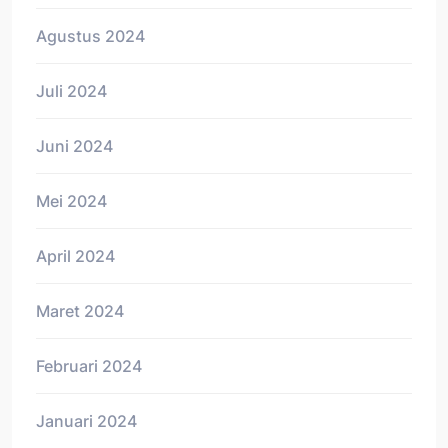
Agustus 2024
Juli 2024
Juni 2024
Mei 2024
April 2024
Maret 2024
Februari 2024
Januari 2024