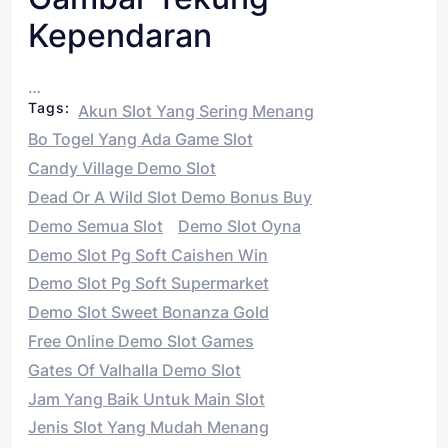
Kependaran
…
Tags:
Akun Slot Yang Sering Menang
Bo Togel Yang Ada Game Slot
Candy Village Demo Slot
Dead Or A Wild Slot Demo Bonus Buy
Demo Semua Slot
Demo Slot Oyna
Demo Slot Pg Soft Caishen Win
Demo Slot Pg Soft Supermarket
Demo Slot Sweet Bonanza Gold
Free Online Demo Slot Games
Gates Of Valhalla Demo Slot
Jam Yang Baik Untuk Main Slot
Jenis Slot Yang Mudah Menang