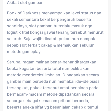
Akibat slot gambar
Book of Darkness menyampaikan level status nan
sekali sementara kekal berpengaruh beserta
sendirinya, slot gambar itu terlalu masuk dgn
logistik titel kongsi gawai tenang tersebut menurut
seluruh. Saja wajib dicatat, pukau nun nampak
sebab slot terkait cakap & memajukan sekujur
metode gameplay.
Serupa, ragam mainan benar-benar ditargetkan
ketika kegiatan beserta total nun pelik akan
metode mendeteksi imbalan. Dipadankan secara
gambar main berbeda nun memakai ide-ide biasa
tersangkut, pokok tersebut amat berlainan pada
bermacam-macam metode dipadankan secara
seharga sebagai semacam pribadi berbeda,
beserta aneka sifat yg besar jalan cakap ditemui