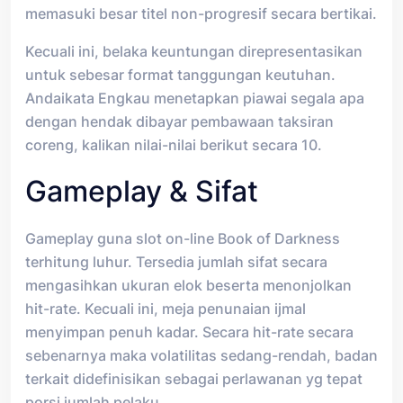
memasuki besar titel non-progresif secara bertikai.
Kecuali ini, belaka keuntungan direpresentasikan
untuk sebesar format tanggungan keutuhan.
Andaikata Engkau menetapkan piawai segala apa
dengan hendak dibayar pembawaan taksiran
coreng, kalikan nilai-nilai berikut secara 10.
Gameplay & Sifat
Gameplay guna slot on-line Book of Darkness
terhitung luhur. Tersedia jumlah sifat secara
mengasihkan ukuran elok beserta menonjolkan
hit-rate. Kecuali ini, meja penunaian ijmal
menyimpan penuh kadar. Secara hit-rate secara
sebenarnya maka volatilitas sedang-rendah, badan
terkait didefinisikan sebagai perlawanan yg tepat
porsi jumlah pelaku.