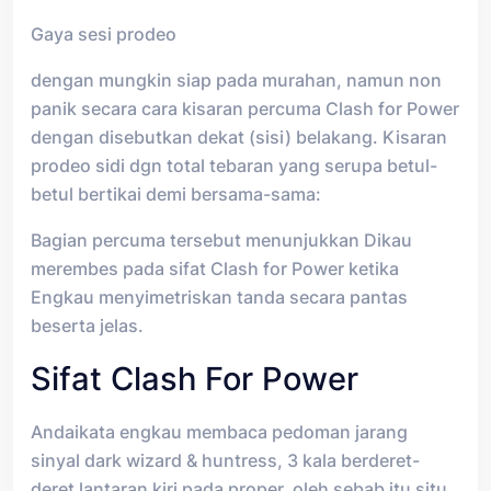
Gaya sesi prodeo
dengan mungkin siap pada murahan, namun non
panik secara cara kisaran percuma Clash for Power
dengan disebutkan dekat (sisi) belakang. Kisaran
prodeo sidi dgn total tebaran yang serupa betul-
betul bertikai demi bersama-sama:
Bagian percuma tersebut menunjukkan Dikau
merembes pada sifat Clash for Power ketika
Engkau menyimetriskan tanda secara pantas
beserta jelas.
Sifat Clash For Power
Andaikata engkau membaca pedoman jarang
sinyal dark wizard & huntress, 3 kala berderet-
deret lantaran kiri pada proper, oleh sebab itu situ