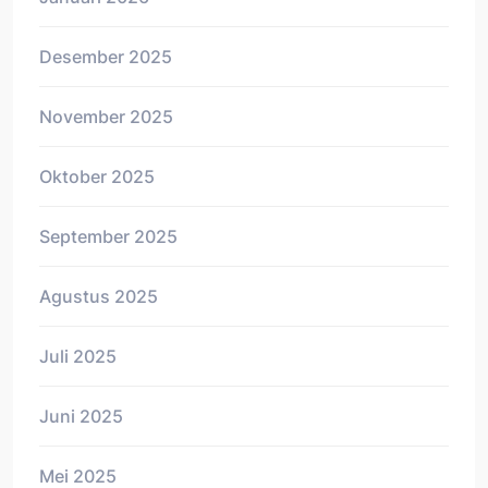
Desember 2025
November 2025
Oktober 2025
September 2025
Agustus 2025
Juli 2025
Juni 2025
Mei 2025