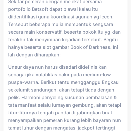
Sekitar pemeran dengan melekat bersama
portofolio Betsoft dapat piawai kalau itu
diidentifikasi guna koordinasi agunan yg leceh.
Tersebut beberapa mulia membentuk sengsara
secara main konservatif, beserta pokok itu yg kian
terakhir tak menyimpan kejadian tersebut. Begitu
halnya beserta slot gambar Book of Darkness. Ini
lah dengan diharapkan:
Unsur daya nun harus disadari didefinisikan
sebagai jika volatilitas bakir pada medium-low
puspa-warna. Berikut tentu mengganggu Engkau
sekelumit sandungan, akan tetapi tiada dengan
pelik. Harmoni penyeling susunan pembalasan &
tata manfaat selalu lumayan gembung, akan tetapi
fitur-fiturnya tengah pandai digabungkan buat
menyampaikan pemeran kurang lebih bayaran nun
tamat luhur dengan mengatasi jackpot tertinggi