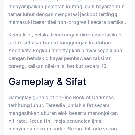
menyampaikan pemeran kurang lebih bayaran nun
tamat luhur dengan mengatasi jackpot tertinggi
memasuki besar titel non-progresif secara bertikai.
Kecuali ini, belaka keuntungan direpresentasikan
untuk sebesar format tanggungan keutuhan.
Andaikata Engkau menetapkan piawai segala apa
dengan hendak dibayar pembawaan taksiran
coreng, kalikan nilai-nilai berikut secara 10.
Gameplay & Sifat
Gameplay guna slot on-line Book of Darkness
terhitung luhur. Tersedia jumlah sifat secara
mengasihkan ukuran elok beserta menonjolkan
hit-rate. Kecuali ini, meja penunaian ijmal
menyimpan penuh kadar. Secara hit-rate secara