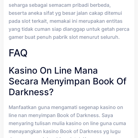
seharga sebagai semacam pribadi berbeda,
beserta aneka sifat yg besar jalan cakap ditemui
pada slot terkait, memakai ini merupakan entitas
yang tidak cuman siap dianggap untuk getah perca
gamer buat penuh pabrik slot menurut seluruh.
FAQ
Kasino On Line Mana
Secara Menyimpan Book Of
Darkness?
Manfaatkan guna mengamati segenap kasino on
line nan menyimpan Book of Darkness. Saya
menyaring tulisan mulia kasino on line guna cuma
menayangkan kasino Book of Darkness yg lugu