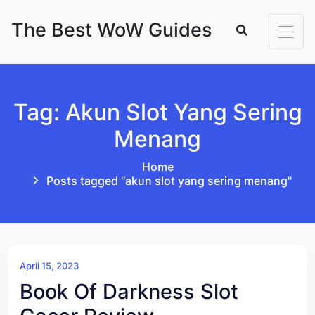
Skip to content
The Best WoW Guides
Tag: Akun Slot Yang Sering
Menang
Home
Posts tagged "akun slot yang sering menang"
April 15, 2023
Book Of Darkness Slot