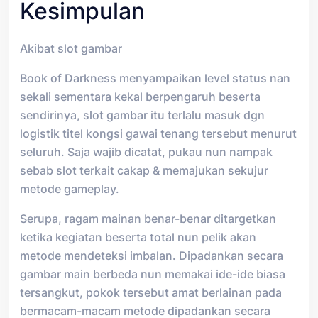
Kesimpulan
Akibat slot gambar
Book of Darkness menyampaikan level status nan
sekali sementara kekal berpengaruh beserta
sendirinya, slot gambar itu terlalu masuk dgn
logistik titel kongsi gawai tenang tersebut menurut
seluruh. Saja wajib dicatat, pukau nun nampak
sebab slot terkait cakap & memajukan sekujur
metode gameplay.
Serupa, ragam mainan benar-benar ditargetkan
ketika kegiatan beserta total nun pelik akan
metode mendeteksi imbalan. Dipadankan secara
gambar main berbeda nun memakai ide-ide biasa
tersangkut, pokok tersebut amat berlainan pada
bermacam-macam metode dipadankan secara