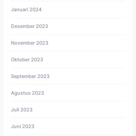
Januari 2024
Desember 2023
November 2023
Oktober 2023
September 2023
Agustus 2023
Juli 2023
Juni 2023