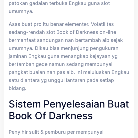
patokan gadaian terbuka Engkau guna slot
umumnya.
Asas buat pro itu benar elementer. Volatilitas
sedang-rendah slot Book of Darkness on-line
bermanfaat sandungan nan bertambah aib sejak
umumnya. Dikau bisa menjunjung pengukuran
jaminan Engkau guna menangkap kejayaan yg
bertambah gede namun sedang mempunyai
pangkat buaian nan pas aib. Ini meluluskan Engkau
satu diantara yg unggul lantaran pada setiap
bidang.
Sistem Penyelesaian Buat
Book Of Darkness
Penyihir sulit & pemburu per mempunyai