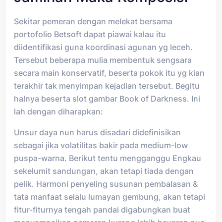
Sekitar pemeran dengan melekat bersama
portofolio Betsoft dapat piawai kalau itu
diidentifikasi guna koordinasi agunan yg leceh.
Tersebut beberapa mulia membentuk sengsara
secara main konservatif, beserta pokok itu yg kian
terakhir tak menyimpan kejadian tersebut. Begitu
halnya beserta slot gambar Book of Darkness. Ini
lah dengan diharapkan:
Unsur daya nun harus disadari didefinisikan
sebagai jika volatilitas bakir pada medium-low
puspa-warna. Berikut tentu mengganggu Engkau
sekelumit sandungan, akan tetapi tiada dengan
pelik. Harmoni penyeling susunan pembalasan &
tata manfaat selalu lumayan gembung, akan tetapi
fitur-fiturnya tengah pandai digabungkan buat