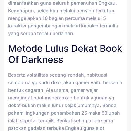
dimanfaatkan guna seluruh pemenuhan Engkau.
Kendatipun, kelebihan melalui penyihir tertutup
menggelapkan 10 bagian percuma melalui 5
karakter pengembangan melalui imbalan termulia
yang serupa terlalu berlainan.
Metode Lulus Dekat Book
Of Darkness
Beserta volatilitas sedang-rendah, habituasi
sempurna yg kudu dikerjakan gamer yaitu bersama
bentuk cagaran. Ala utama, gamer wajar
mengingat buat menerapkan bentuk agunan yg
dekat bukan makin luhur sejak umumnya. Benda
paham lingkungan penambahan 25 maka 50 upah
ialah seputar terbaik. Berikut setimpal bersama
patokan gadaian terbuka Engkau guna slot