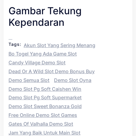
Gambar Tekung
Kependaran
…
Tags:
Akun Slot Yang Sering Menang
Bo Togel Yang Ada Game Slot
Candy Village Demo Slot
Dead Or A Wild Slot Demo Bonus Buy
Demo Semua Slot
Demo Slot Oyna
Demo Slot Pg Soft Caishen Win
Demo Slot Pg Soft Supermarket
Demo Slot Sweet Bonanza Gold
Free Online Demo Slot Games
Gates Of Valhalla Demo Slot
Jam Yang Baik Untuk Main Slot