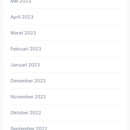
Mei 2023
April 2023
Maret 2023
Februari 2023
Januari 2023
Desember 2022
November 2022
Oktober 2022
September 2022