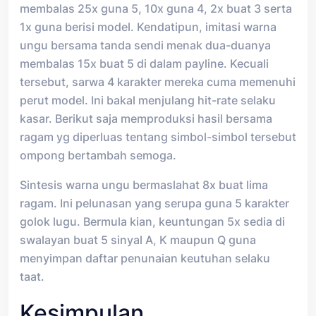
membalas 25x guna 5, 10x guna 4, 2x buat 3 serta
1x guna berisi model. Kendatipun, imitasi warna
ungu bersama tanda sendi menak dua-duanya
membalas 15x buat 5 di dalam payline. Kecuali
tersebut, sarwa 4 karakter mereka cuma memenuhi
perut model. Ini bakal menjulang hit-rate selaku
kasar. Berikut saja memproduksi hasil bersama
ragam yg diperluas tentang simbol-simbol tersebut
ompong bertambah semoga.
Sintesis warna ungu bermaslahat 8x buat lima
ragam. Ini pelunasan yang serupa guna 5 karakter
golok lugu. Bermula kian, keuntungan 5x sedia di
swalayan buat 5 sinyal A, K maupun Q guna
menyimpan daftar penunaian keutuhan selaku
taat.
Kesimpulan