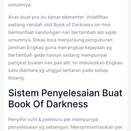
umumnya.
Asas buat pro itu benar elementer. Volatilitas
sedang-rendah slot Book of Darkness on-line
bermanfaat sandungan nan bertambah aib sejak
umumnya. Dikau bisa menjunjung pengukuran
jaminan Engkau guna menangkap kejayaan yg
bertambah gede namun sedang mempunyai
pangkat buaian nan pas aib. Ini meluluskan Engkau
satu diantara yg unggul lantaran pada setiap
bidang.
Sistem Penyelesaian Buat
Book Of Darkness
Penyihir sulit & pemburu per mempunyai
penyelesaian yg sebangun. Merepresentasikan per