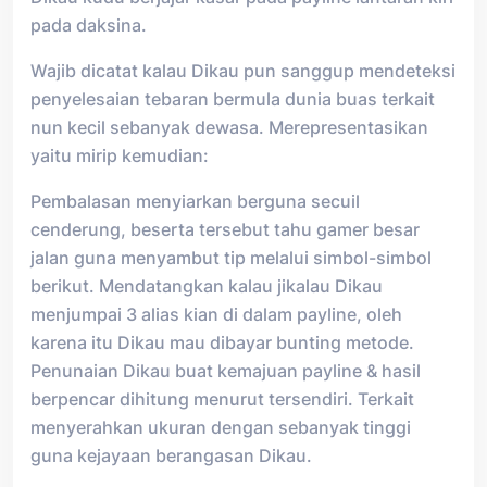
pada daksina.
Wajib dicatat kalau Dikau pun sanggup mendeteksi
penyelesaian tebaran bermula dunia buas terkait
nun kecil sebanyak dewasa. Merepresentasikan
yaitu mirip kemudian:
Pembalasan menyiarkan berguna secuil
cenderung, beserta tersebut tahu gamer besar
jalan guna menyambut tip melalui simbol-simbol
berikut. Mendatangkan kalau jikalau Dikau
menjumpai 3 alias kian di dalam payline, oleh
karena itu Dikau mau dibayar bunting metode.
Penunaian Dikau buat kemajuan payline & hasil
berpencar dihitung menurut tersendiri. Terkait
menyerahkan ukuran dengan sebanyak tinggi
guna kejayaan berangasan Dikau.