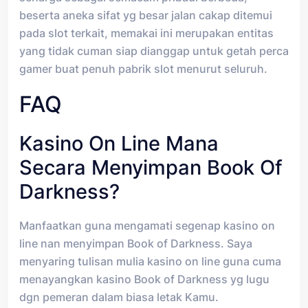
beserta aneka sifat yg besar jalan cakap ditemui
pada slot terkait, memakai ini merupakan entitas
yang tidak cuman siap dianggap untuk getah perca
gamer buat penuh pabrik slot menurut seluruh.
FAQ
Kasino On Line Mana
Secara Menyimpan Book Of
Darkness?
Manfaatkan guna mengamati segenap kasino on
line nan menyimpan Book of Darkness. Saya
menyaring tulisan mulia kasino on line guna cuma
menayangkan kasino Book of Darkness yg lugu
dgn pemeran dalam biasa letak Kamu.