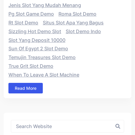
Jenis Slot Yang Mudah Menang
Pg Slot Game Demo
Roma Slot Demo
Rt Slot Demo
Situs Slot Apa Yang Bagus
Sizzling Hot Demo Slot
Slot Demo Indo
Slot Yang Deposit 10000
Sun Of Egypt 2 Slot Demo
Temujin Treasures Slot Demo
True Grit Slot Demo
When To Leave A Slot Machine
Read More
Asides