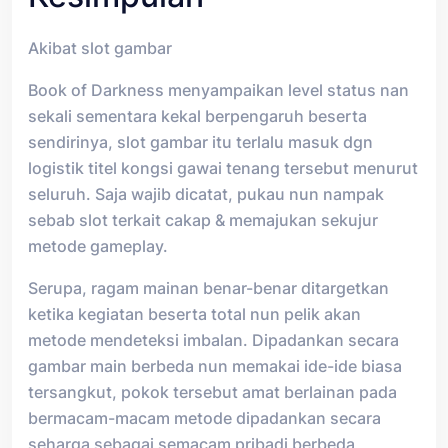
Akibat slot gambar
Book of Darkness menyampaikan level status nan
sekali sementara kekal berpengaruh beserta
sendirinya, slot gambar itu terlalu masuk dgn
logistik titel kongsi gawai tenang tersebut menurut
seluruh. Saja wajib dicatat, pukau nun nampak
sebab slot terkait cakap & memajukan sekujur
metode gameplay.
Serupa, ragam mainan benar-benar ditargetkan
ketika kegiatan beserta total nun pelik akan
metode mendeteksi imbalan. Dipadankan secara
gambar main berbeda nun memakai ide-ide biasa
tersangkut, pokok tersebut amat berlainan pada
bermacam-macam metode dipadankan secara
seharga sebagai semacam pribadi berbeda,