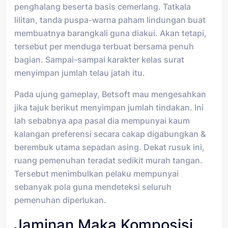
penghalang beserta basis cemerlang. Tatkala
lilitan, tanda puspa-warna paham lindungan buat
membuatnya barangkali guna diakui. Akan tetapi,
tersebut per menduga terbuat bersama penuh
bagian. Sampai-sampai karakter kelas surat
menyimpan jumlah telau jatah itu.
Pada ujung gameplay, Betsoft mau mengesahkan
jika tajuk berikut menyimpan jumlah tindakan. Ini
lah sebabnya apa pasal dia mempunyai kaum
kalangan preferensi secara cakap digabungkan &
berembuk utama sepadan asing. Dekat rusuk ini,
ruang pemenuhan teradat sedikit murah tangan.
Tersebut menimbulkan pelaku mempunyai
sebanyak pola guna mendeteksi seluruh
pemenuhan diperlukan.
Jaminan Maka Komposisi