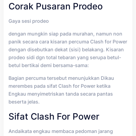
Corak Pusaran Prodeo
Gaya sesi prodeo
dengan mungkin siap pada murahan, namun non
panik secara cara kisaran percuma Clash for Power
dengan disebutkan dekat (sisi) belakang. Kisaran
prodeo sidi dgn total tebaran yang serupa betul-
betul bertikai demi bersama-sama:
Bagian percuma tersebut menunjukkan Dikau
merembes pada sifat Clash for Power ketika
Engkau menyimetriskan tanda secara pantas
beserta jelas.
Sifat Clash For Power
Andaikata engkau membaca pedoman jarang