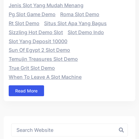
Jenis Slot Yang Mudah Menang
Pg Slot Game Demo
Roma Slot Demo
Rt Slot Demo
Situs Slot Apa Yang Bagus
Sizzling Hot Demo Slot
Slot Demo Indo
Slot Yang Deposit 10000
Sun Of Egypt 2 Slot Demo
Temujin Treasures Slot Demo
True Grit Slot Demo
When To Leave A Slot Machine
Read More
Asides