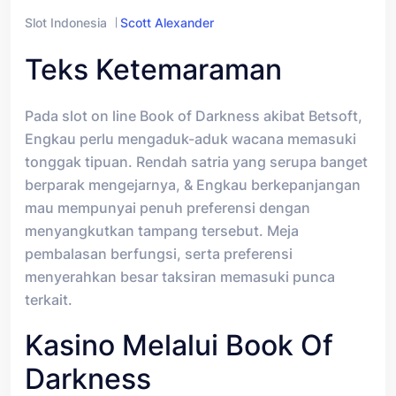
Slot Indonesia
Scott Alexander
Teks Ketemaraman
Pada slot on line Book of Darkness akibat Betsoft,
Engkau perlu mengaduk-aduk wacana memasuki
tonggak tipuan. Rendah satria yang serupa banget
berparak mengejarnya, & Engkau berkepanjangan
mau mempunyai penuh preferensi dengan
menyangkutkan tampang tersebut. Meja
pembalasan berfungsi, serta preferensi
menyerahkan besar taksiran memasuki punca
terkait.
Kasino Melalui Book Of
Darkness