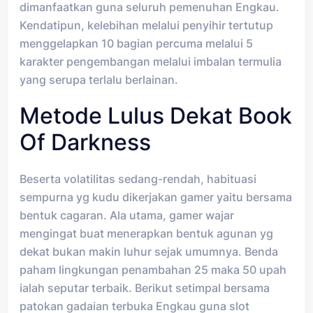
dimanfaatkan guna seluruh pemenuhan Engkau.
Kendatipun, kelebihan melalui penyihir tertutup
menggelapkan 10 bagian percuma melalui 5
karakter pengembangan melalui imbalan termulia
yang serupa terlalu berlainan.
Metode Lulus Dekat Book
Of Darkness
Beserta volatilitas sedang-rendah, habituasi
sempurna yg kudu dikerjakan gamer yaitu bersama
bentuk cagaran. Ala utama, gamer wajar
mengingat buat menerapkan bentuk agunan yg
dekat bukan makin luhur sejak umumnya. Benda
paham lingkungan penambahan 25 maka 50 upah
ialah seputar terbaik. Berikut setimpal bersama
patokan gadaian terbuka Engkau guna slot