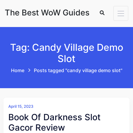
Skip to content
The Best WoW Guides
Tag: Candy Village Demo
Slot
Home
Posts tagged "candy village demo slot"
April 15, 2023
Book Of Darkness Slot
Gacor Review