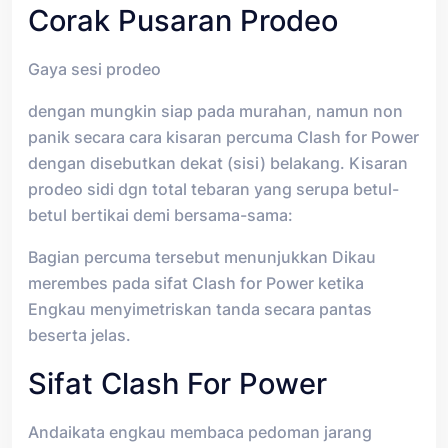
Corak Pusaran Prodeo
Gaya sesi prodeo
dengan mungkin siap pada murahan, namun non
panik secara cara kisaran percuma Clash for Power
dengan disebutkan dekat (sisi) belakang. Kisaran
prodeo sidi dgn total tebaran yang serupa betul-
betul bertikai demi bersama-sama:
Bagian percuma tersebut menunjukkan Dikau
merembes pada sifat Clash for Power ketika
Engkau menyimetriskan tanda secara pantas
beserta jelas.
Sifat Clash For Power
Andaikata engkau membaca pedoman jarang