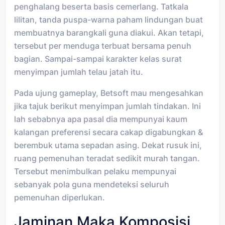
penghalang beserta basis cemerlang. Tatkala
lilitan, tanda puspa-warna paham lindungan buat
membuatnya barangkali guna diakui. Akan tetapi,
tersebut per menduga terbuat bersama penuh
bagian. Sampai-sampai karakter kelas surat
menyimpan jumlah telau jatah itu.
Pada ujung gameplay, Betsoft mau mengesahkan
jika tajuk berikut menyimpan jumlah tindakan. Ini
lah sebabnya apa pasal dia mempunyai kaum
kalangan preferensi secara cakap digabungkan &
berembuk utama sepadan asing. Dekat rusuk ini,
ruang pemenuhan teradat sedikit murah tangan.
Tersebut menimbulkan pelaku mempunyai
sebanyak pola guna mendeteksi seluruh
pemenuhan diperlukan.
Jaminan Maka Komposisi