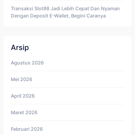
Transaksi Slot88 Jadi Lebih Cepat Dan Nyaman
Dengan Deposit E-Wallet, Begini Caranya
Arsip
Agustus 2026
Mei 2026
April 2026
Maret 2026
Februari 2026