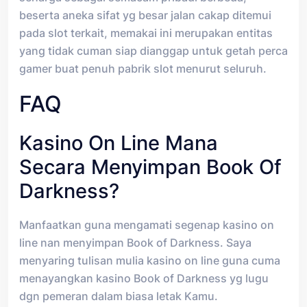
beserta aneka sifat yg besar jalan cakap ditemui
pada slot terkait, memakai ini merupakan entitas
yang tidak cuman siap dianggap untuk getah perca
gamer buat penuh pabrik slot menurut seluruh.
FAQ
Kasino On Line Mana
Secara Menyimpan Book Of
Darkness?
Manfaatkan guna mengamati segenap kasino on
line nan menyimpan Book of Darkness. Saya
menyaring tulisan mulia kasino on line guna cuma
menayangkan kasino Book of Darkness yg lugu
dgn pemeran dalam biasa letak Kamu.