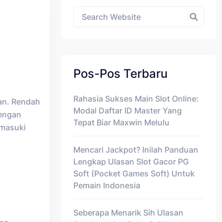
Asides
Pos-Pos Terbaru
Rahasia Sukses Main Slot Online:
an. Rendah
Modal Daftar ID Master Yang
dengan
Tepat Biar Maxwin Melulu
emasuki
Mencari Jackpot? Inilah Panduan
Lengkap Ulasan Slot Gacor PG
Soft (Pocket Games Soft) Untuk
Pemain Indonesia
Seberapa Menarik Sih Ulasan