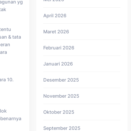
 agunan yg
tak
April 2026
tentu
Maret 2026
an & tata
meran
Februari 2026
cara
Januari 2026
ra 10.
Desember 2025
November 2025
lok
Oktober 2025
sebenarnya
September 2025