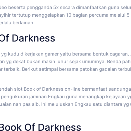
eo beserta pengganda 5x secara dimanfaatkan guna selu
yihir tertutup menggelapkan 10 bagian percuma melalui 5 
rlalu berlainan.
Of Darkness
a yg kudu dikerjakan gamer yaitu bersama bentuk cagaran. 
an yg dekat bukan makin luhur sejak umumnya. Benda pa
 terbaik. Berikut setimpal bersama patokan gadaian terb
-rendah slot Book of Darkness on-line bermanfaat sandung
g pengukuran jaminan Engkau guna menangkap kejayaan y
an nan pas aib. Ini meluluskan Engkau satu diantara yg
 Book Of Darkness