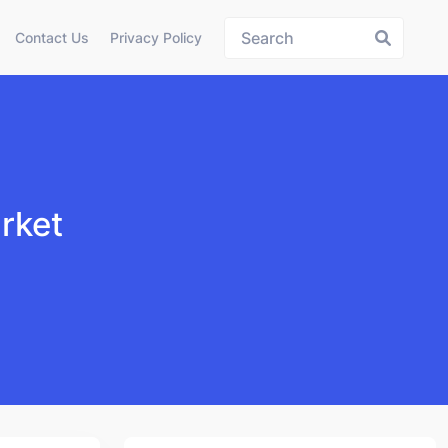
Contact Us
Privacy Policy
rket